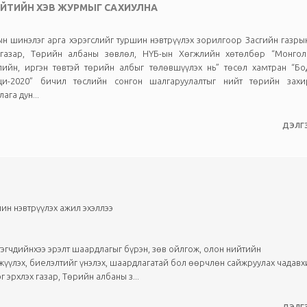
ИЙТИЙН ХЭВ ЖУРМЫГ САХИУЛНА
н шинэлэг арга хэрэгслийг туршин нэвтрүүлэх зорилгоор Засгийн газры
 газар, Төрийн албаны зөвлөл, НҮБ-ын Хөгжлийн хөтөлбөр “Монгол
лийн, иргэн төвтэй төрийн албыг төлөвшүүлэх нь” төсөл хамтран “Бо
ци-2020” бичил төслийн сонгон шалгаруулалтыг нийт төрийн захи
ага дун...
ДЭЛГЭ
ин нэвтрүүлэх ажил эхэллээ
тэгчдийнхээ эрэлт шаардлагыг бүрэн, зөв ойлгож, олон нийтийн
жүүлэх, биелэлтийг үнэлэх, шаардлагатай бол өөрчлөн сайжруулах чадавх
 эрхлэх газар, Төрийн албаны з...