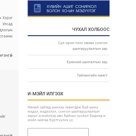
н Хэрэг
 Улсад
ЧУХАЛ ХОЛБООС
длогын
ргааны
Сул орон тоог нөхөх сонгон
шалгаруулалтын зар
РЭНГҮЙ
Ерөнхий шалгалтын зар
Тайлангийн маягт
И-МЭЙЛ ИЛГЭЭХ
Манай сайтад шинээр тавигдаж буй шинэ
мэдээ, мэдээлэл, сонгон шалгаруулалтын
зарыг и-мэйлээр авч байхыг хүсвэл бидэнд и-
ийг
мэйл хаягаа бүртгүүлнэ үү.