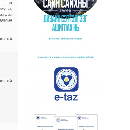
эн, зөв
жүүлэх,
жүүлэх
длагын
РЭНГҮЙ
РЭНГҮЙ