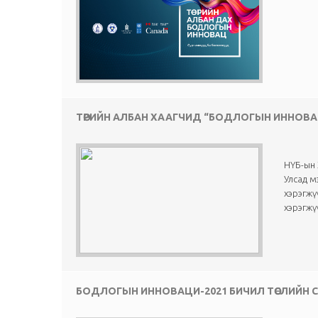
ТӨРИЙН АЛБАН ХААГЧИД “БОДЛОГЫН ИННОВАЦ
НҮБ-ын 
Улсад м
хэрэгжү
хэрэгжү
БОДЛОГЫН ИННОВАЦИ-2021 БИЧИЛ ТӨСЛИЙН