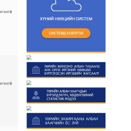
РЭНГҮЙ
РЭНГҮЙ