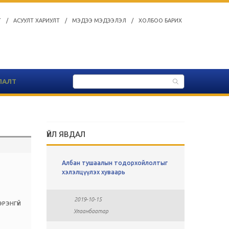
Т
/
АСУУЛТ ХАРИУЛТ
/
МЭДЭЭ МЭДЭЭЛЭЛ
/
ХОЛБОО БАРИХ
ЛАЛТ
ҮЙЛ ЯВДАЛ
оны
Албан тушаалын тодорхойлолтыг
СУЛ АЖЛ
хавсралт
хэлэлцүүлэх хуваарь
2019-0
2019-10-15
Улаан
РЭНГҮЙ
Улаанбаатар