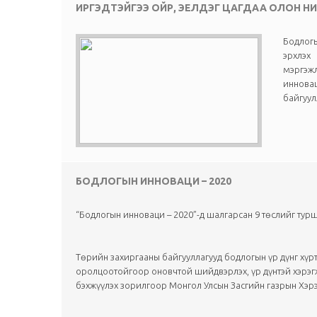
ИРГЭДТЭЙГЭЭ ОЙР, ЭЕЛДЭГ ЦАГДАА ОЛОН Н
Бодлогы
эрхлэх
мэргэж
иннова
байгуулл
БОДЛОГЫН ИННОВАЦИ – 2020
“Бодлогын инноваци – 2020”-д шалгарсан 9 төслийг турш
Төрийн захиргааны байгууллагууд бодлогын үр дүнг хүр
оролцоотойгоор оновчтой шийдвэрлэх, үр дүнтэй хэрэг
бэхжүүлэх зорилгоор Монгол Улсын Засгийн газрын Хэрэг