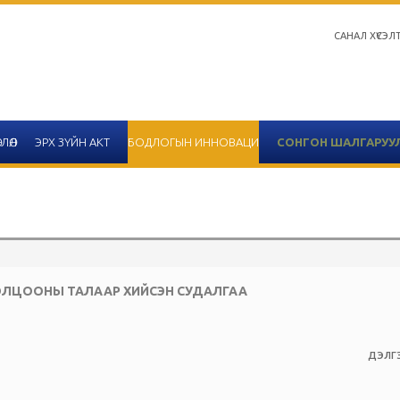
САНАЛ ХҮСЭЛ
ЛӨЛ
ЭРХ ЗҮЙН АКТ
БОДЛОГЫН ИННОВАЦИ
СОНГОН ШАЛГАРУУ
Салбар зөвлөлийн 2020 
ОЛЦООНЫ ТАЛААР ХИЙСЭН СУДАЛГАА
тайлангийн хүснэгтийн 
2020-12-14
ДЭЛГЭ
Улаанбаатар