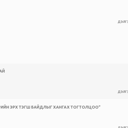
ДЭЛГЭ
АЙ
ДЭЛГЭ
РИЙН ЭРХ ТЭГШ БАЙДЛЫГ ХАНГАХ ТОГТОЛЦОО”
ДЭЛГЭ