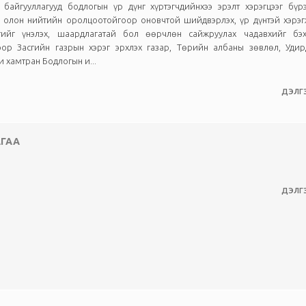
байгууллагууд бодлогын үр дүнг хүртэгчдийнхээ эрэлт хэрэгцээг бүр
 олон нийтийн оролцоотойгоор оновчтой шийдвэрлэх, үр дүнтэй хэрэг
тийг үнэлэх, шаардлагатай бол өөрчлөн сайжруулах чадавхийг бэх
оор Засгийн газрын хэрэг эрхлэх газар, Төрийн албаны зөвлөл, Удир
 хамтран Бодлогын и...
ДЭЛГЭ
АГАА
ДЭЛГЭ