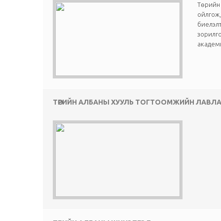
Төрийн 
ойлгож,
биелэл
зорилг
академи
ТӨРИЙН АЛБАНЫ ХУУЛЬ ТОГТООМЖИЙН ЛАВЛ