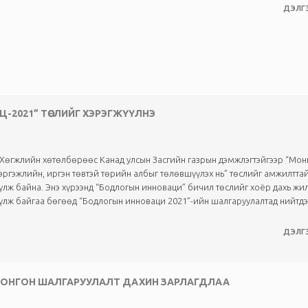
ДЭЛГЭ
-2021” ТӨСЛИЙГ ХЭРЭГЖҮҮЛНЭ
Хөгжлийн хөтөлбөрөөс Канад улсын Засгийн газрын дэмжлэгтэйгээр “Мон
эргэжлийн, иргэн төвтэй төрийн албыг төлөвшүүлэх нь” төслийг амжилтта
үлж байна. Энэ хүрээнд “Бодлогын инноваци” бичил төслийг хоёр дахь жи
үлж байгаа бөгөөд “Бодлогын инноваци 2021”-ийн шалгаруулалтад нийтдээ 
ДЭЛГЭ
 СОНГОН ШАЛГАРУУЛАЛТ ДАХИН ЗАРЛАГДЛАА