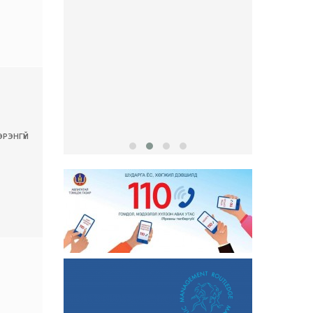
Сул ажл
бөглөх х..
РЭНГҮЙ