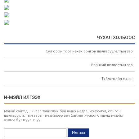
ЧУХАЛ ХОЛБООС
Сул орон тоог нөхөх сонгон шалгаруулалтын зар
Ерөнхий шалгалтын зар
Тайлангийн маягт
И-МЭЙЛ ИЛГЭЭХ
Манай сайтад шинээр тавигдаж буй шинэ мэдээ, мэдээлэл, сонгон
шалгаруулалтын зарыг и-мэйлээр авч байхыг хүсвэл бидэнд и-мэйл
хаягаа бүртгүүлнэ үү.