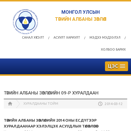
МОНГОЛ УЛСЫН
ТӨРИЙН АЛБАНЫ ЗӨВЛӨЛ
САНАЛ ХҮСЭЛТ
АСУУЛТ ХАРИУЛТ
МЭДЭЭ МЭДЭЭЛЭЛ
/
/
/
ХОЛБОО БАРИХ
ЦЭС
ТӨРИЙН АЛБАНЫ ЗӨВЛӨЛИЙН 09-Р ХУРАЛДААН
ХУРАЛДААНЫ ТОЙМ
2014-03-12
ТӨРИЙН АЛБАНЫ ЗӨВЛӨЛИЙН 2014 ОНЫ ЕСДҮГЭЭР
ХУРАЛДААНААР ХЭЛЭЛЦЭХ АСУУДЛЫН ТӨЛӨВЛӨГӨӨ