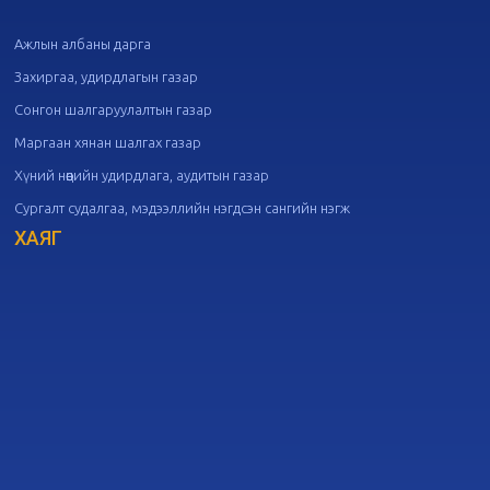
20
Төрийн албаны зөвлөлийн 49
дугаар хуралдаан
09-21
Ажлын албаны дарга
Захиргаа, удирдлагын газар
20
Төрийн албаны зөвлөлийн 48
Сонгон шалгаруулалтын газар
дугаар хуралдаан
09-18
Маргаан хянан шалгах газар
Хүний нөөцийн удирдлага, аудитын газар
20
Төрийн албаны зөвлөлийн 47
Сургалт судалгаа, мэдээллийн нэгдсэн сангийн нэгж
дугаар хуралдаан
09-09
ХАЯГ
20
Төрийн албаны зөвлөлийн 46
дугаар хуралдаан
09-02
20
Төрийн албаны зөвлөлийн 45
дугаар хуралдаан
08-28
20
Төрийн албаны зөвлөлийн 44
дугаар хуралдаан
08-26