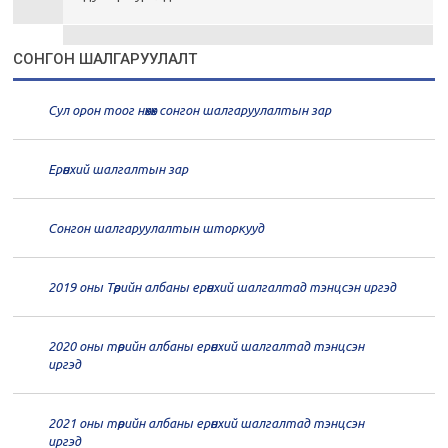
21
Төрийн албаны зөвлөлийн 1
СОНГОН ШАЛГАРУУЛАЛТ
дугаар хуралдаан
01-13
Сул орон тоог нөхөх сонгон шалгаруулалтын зар
20
Төрийн албаны зөвлөлийн 66
дугаар хуралдаан
12-30
Ерөнхий шалгалтын зар
20
Төрийн албаны зөвлөлийн 65
дугаар хуралдаан
12-28
Сонгон шалгаруулалтын шторкууд
20
Төрийн албаны зөвлөлийн 64
2019 оны Төрийн албаны ерөнхий шалгалтад тэнцсэн иргэд
дугаар хуралдаан
12-23
2020 оны төрийн албаны ерөнхий шалгалтад тэнцсэн
20
Төрийн албаны зөвлөлийн 62
иргэд
дугаар хуралдаан
12-21
2021 оны төрийн албаны ерөнхий шалгалтад тэнцсэн
20
Төрийн албаны зөвлөлийн 61
иргэд