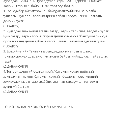
Хуралдаан 2014 оны гуравдугаар сарын 20-ны өдрийн 14.00 цагт
Засгийн газрын ХI байрны 301 тоот өрөөнд болно.
1. Говьсүмбэр аймагт зохион байгуулсан төрийн жинхэнэ албан
тушаалын сул орон тоог нөхөх төрийн албаны мэргэшлийн шалгалтын
дүнгийн тухай
(Т.ХАДХҮҮ)
2. Худалдан авах ажиллагааны газар, Газрын харилцаа, геодези зураг
зүйн газар, Газрын тосны газрын төрийн жинхэнэ албан тушаалын сул
орон тоог нөхөх төрийн албаны мэргэшлийн шалгалтын дүнгийн тухай
(Т.ХАДХҮҮ)
3. Ерөнхийлөгчийн Тамгын газрын дэд даргын албан тушаалд
томилогдох удирдах ажилтны ажлын байрыг нийтэд, нээлттэй зарлах
тухай
(Д.ДАВАА-ОЧИР)
4. Тогтоол хүчингүй болгох тухай /Хүн амын хөгжил, нийгмийн
хамгааллын яамны Хүн амын хөгжлийн бодлогын хэрэгжилтийг
зохицуулах газрын даргад Д.Энхтуяаг нэр дэвшүүлсэн тогтоолыг
хүчингүй болгох/
(Д.ДАВАА-ОЧИР)
ТӨРИЙН АЛБАНЫ ЗӨВЛӨЛИЙН АЖЛЫН АЛБА