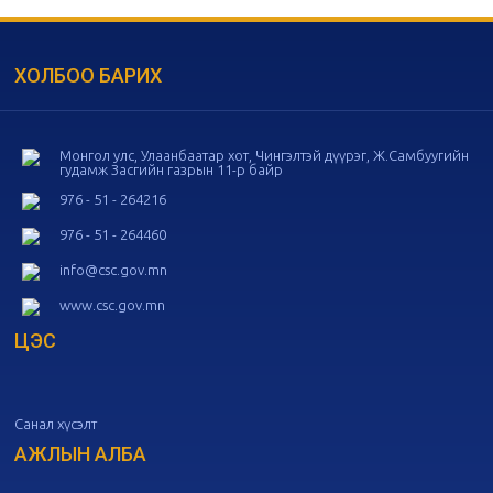
20
Төрийн албаны зөвлөлийн 55
дугаар хуралдаан
10-28
ХОЛБОО БАРИХ
20
Төрийн албаны зөвлөлийн 54
дугаар хуралдаан
10-16
Монгол улс, Улаанбаатар хот, Чингэлтэй дүүрэг, Ж.Самбуугийн
гудамж Засгийн газрын 11-р байр
20
Төрийн албаны зөвлөлийн 53
дугаар хуралдаан
10-14
976 - 51 - 264216
976 - 51 - 264460
20
Төрийн албаны зөвлөлийн 52
info@csc.gov.mn
дугаар хуралдаан
10-09
www.csc.gov.mn
ЦЭС
20
Төрийн албаны зөвлөлийн 51
дугаар хуралдаан
10-07
Санал хүсэлт
20
Төрийн албаны зөвлөлийн 50
дугаар хуралдаан
АЖЛЫН АЛБА
09-30