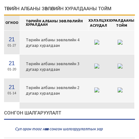
ТӨРИЙН АЛБАНЫ ЗӨВЛӨЛИЙН ХУРАЛДААНЫ ТОЙМ
ХЭЛЭЛЦЭХ
ХУРАЛДААНЫ
ТӨРИЙН АЛБАНЫ ЗӨВЛӨЛИЙН
ОГНОО
ХУРАЛДААН
АСУУДАЛ
ТОЙМ
21
Төрийн албаны зөвлөлийн 4
дугаар хуралдаан
01-27
21
Төрийн албаны зөвлөлийн 3
дугаар хуралдаан
01-20
21
Төрийн албаны зөвлөлийн 2
дугаар хуралдаан
01-14
21
Төрийн албаны зөвлөлийн 1
СОНГОН ШАЛГАРУУЛАЛТ
дугаар хуралдаан
01-13
Сул орон тоог нөхөх сонгон шалгаруулалтын зар
20
Төрийн албаны зөвлөлийн 66