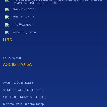
гудамж Засгийн газрын 11-р байр
20
Төрийн албаны зөвлөлийн 53
дугаар хуралдаан
10-14
976 - 51 - 264216
976 - 51 - 264460
20
Төрийн албаны зөвлөлийн 52
info@csc.gov.mn
дугаар хуралдаан
10-09
www.csc.gov.mn
ЦЭС
20
Төрийн албаны зөвлөлийн 51
дугаар хуралдаан
10-07
Санал хүсэлт
20
Төрийн албаны зөвлөлийн 50
дугаар хуралдаан
АЖЛЫН АЛБА
09-30
20
Төрийн албаны зөвлөлийн 49
дугаар хуралдаан
09-21
Ажлын албаны дарга
Захиргаа, удирдлагын газар
20
Төрийн албаны зөвлөлийн 48
Сонгон шалгаруулалтын газар
дугаар хуралдаан
09-18
Маргаан хянан шалгах газар