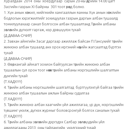
Хуралдаан 2014 оны хоёрдугаар сарын 20-ны өдрийн 14.00 цагт
Засгийн газрын ХI байрны 301 тоот өрөөнд болно.
1. Хүн амын хөгжил, нийгмийн хамгааллын яамны Хүн амын хөгжлийн
бодлогын хэрэгжилтийг зохицуулах газрын даргын албан тушаалд
томилуулахаар санал болгосон албан тушаалтанд Төрийн албаны
зөвлөлийн дүгнэлт гаргаж, нэр дэвшүүлэх тухай
(Д.ДАВАА-ОЧИР)
2. Завхан аймгийн Засаг даргаар ажиллаж байсан П.Гансүхийг төрийн
жинхэнэ албан тушаалд анх орох иргэний нөөцийн жагсаалтад бүртгэх
тухай
(Д.ДАВАА-ОЧИР)
3. Өвөрхангай аймагт зохион байгуулсан төрийн жинхэнэ албан
тушаалын сул орон тоог нөхөх төрийн албаны мэргэшлийн шалгалтын
дүнгийн тухай
(Т.ХАДХҮҮ)
4. Төрийн албаны мэргэшлийн шалгалтад бүртгүүлэхгүй байгаа төрийн
жинхэнэ албан тушаалын ажлын байрны судалгаа
(Т.ХАДХҮҮ)
5. Төрийн жинхэнэ албан хаагчийн үйл ажиллагаа, үр дүн, мэргэшлийн
түвшинг үнэлж, дүгнэх журмыг боловсронгуй болгох саналын тухай
(Т.ХАДХҮҮ)
6. Төрийн албаны зөвлөлийн дэргэдэх Салбар зөвлөлүүдийн үйл
ажиллагааны 2013 оны тайлангийн үнэлгээний тухай