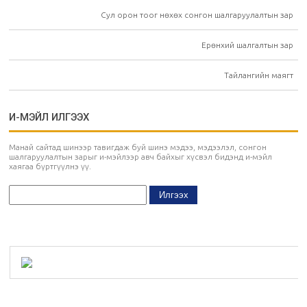
Сул орон тоог нөхөх сонгон шалгаруулалтын зар
Ерөнхий шалгалтын зар
Тайлангийн маягт
И-МЭЙЛ ИЛГЭЭХ
Манай сайтад шинээр тавигдаж буй шинэ мэдээ, мэдээлэл, сонгон
шалгаруулалтын зарыг и-мэйлээр авч байхыг хүсвэл бидэнд и-мэйл
хаягаа бүртгүүлнэ үү.