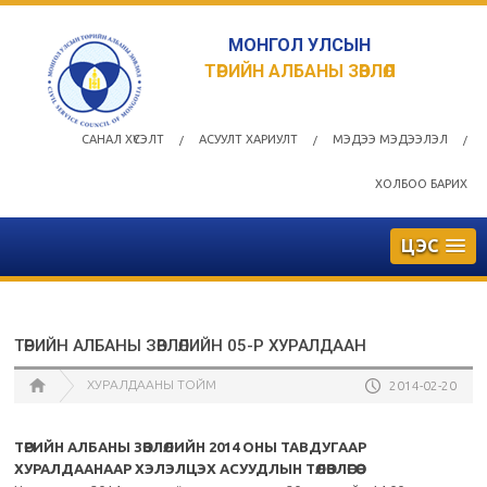
МОНГОЛ УЛСЫН
ТӨРИЙН АЛБАНЫ ЗӨВЛӨЛ
САНАЛ ХҮСЭЛТ
АСУУЛТ ХАРИУЛТ
МЭДЭЭ МЭДЭЭЛЭЛ
/
/
/
ХОЛБОО БАРИХ
ЦЭС
ТӨРИЙН АЛБАНЫ ЗӨВЛӨЛИЙН 05-Р ХУРАЛДААН
ХУРАЛДААНЫ ТОЙМ
2014-02-20
ТӨРИЙН АЛБАНЫ ЗӨВЛӨЛИЙН 2014 ОНЫ ТАВДУГААР
ХУРАЛДААНААР ХЭЛЭЛЦЭХ АСУУДЛЫН ТӨЛӨВЛӨГӨӨ