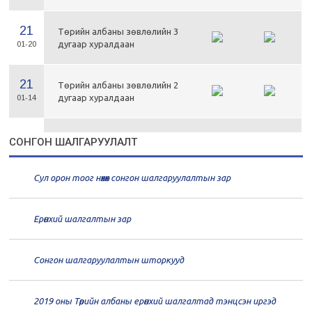
21
Төрийн албаны зөвлөлийн 3
дугаар хуралдаан
01-20
21
Төрийн албаны зөвлөлийн 2
дугаар хуралдаан
01-14
21
Төрийн албаны зөвлөлийн 1
СОНГОН ШАЛГАРУУЛАЛТ
дугаар хуралдаан
01-13
Сул орон тоог нөхөх сонгон шалгаруулалтын зар
20
Төрийн албаны зөвлөлийн 66
дугаар хуралдаан
12-30
Ерөнхий шалгалтын зар
20
Төрийн албаны зөвлөлийн 65
дугаар хуралдаан
12-28
Сонгон шалгаруулалтын шторкууд
20
Төрийн албаны зөвлөлийн 64
2019 оны Төрийн албаны ерөнхий шалгалтад тэнцсэн иргэд