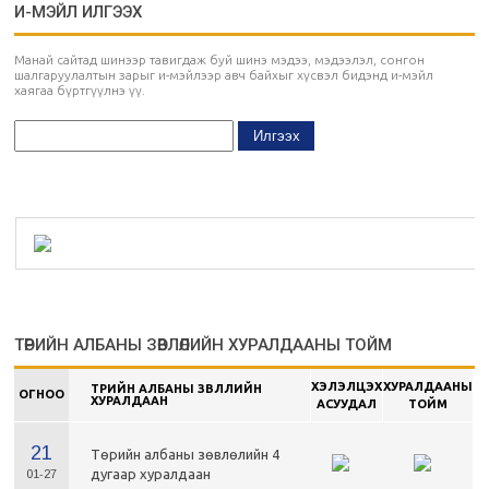
И-МЭЙЛ ИЛГЭЭХ
Манай сайтад шинээр тавигдаж буй шинэ мэдээ, мэдээлэл, сонгон
шалгаруулалтын зарыг и-мэйлээр авч байхыг хүсвэл бидэнд и-мэйл
хаягаа бүртгүүлнэ үү.
ТӨРИЙН АЛБАНЫ ЗӨВЛӨЛИЙН ХУРАЛДААНЫ ТОЙМ
ХЭЛЭЛЦЭХ
ХУРАЛДААНЫ
ТӨРИЙН АЛБАНЫ ЗӨВЛӨЛИЙН
ОГНОО
ХУРАЛДААН
АСУУДАЛ
ТОЙМ
21
Төрийн албаны зөвлөлийн 4
дугаар хуралдаан
01-27