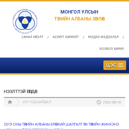
МОНГОЛ УЛСЫН
ТӨРИЙН АЛБАНЫ ЗӨВЛӨЛ
САНАЛ ХҮСЭЛТ
АСУУЛТ ХАРИУЛТ
МЭДЭЭ МЭДЭЭЛЭЛ
/
/
/
ХОЛБОО БАРИХ
ЦЭС
НЭЭЛТТЭЙ ӨГӨГДӨЛ
ИЛ ТОД БАЙДАЛ
2022-08-18
2019 ОНЫ ТӨРИЙН АЛБАНЫ ЕРӨНХИЙ ШАЛГАЛТ ӨГЧ ТӨРИЙН ЖИНХЭНЭ