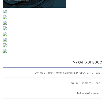
ЧУХАЛ ХОЛБООС
Сул орон тоог нөхөх сонгон шалгаруулалтын зар
Ерөнхий шалгалтын зар
Тайлангийн маягт