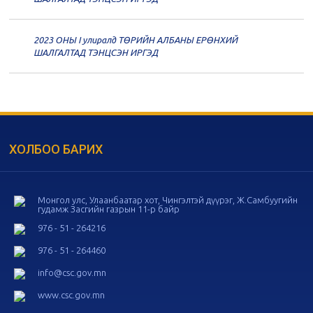
дугаар хуралдаан
11-11
2023 ОНЫ I улиралд ТӨРИЙН АЛБАНЫ ЕРӨНХИЙ
20
Төрийн албаны зөвлөлийн 56
ШАЛГАЛТАД ТЭНЦСЭН ИРГЭД
дугаар хуралдаан
11-05
20
Төрийн албаны зөвлөлийн 55
дугаар хуралдаан
10-28
ХОЛБОО БАРИХ
20
Төрийн албаны зөвлөлийн 54
дугаар хуралдаан
10-16
Монгол улс, Улаанбаатар хот, Чингэлтэй дүүрэг, Ж.Самбуугийн
гудамж Засгийн газрын 11-р байр
20
Төрийн албаны зөвлөлийн 53
дугаар хуралдаан
10-14
976 - 51 - 264216
976 - 51 - 264460
20
Төрийн албаны зөвлөлийн 52
info@csc.gov.mn
дугаар хуралдаан
10-09
www.csc.gov.mn