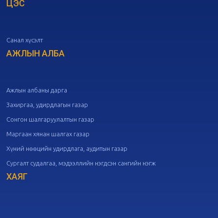
ЦЭС
20
Төрийн албаны зөвлөлийн 51
дугаар хуралдаан
10-07
Санал хүсэлт
20
Төрийн албаны зөвлөлийн 50
дугаар хуралдаан
АЖЛЫН АЛБА
09-30
20
Төрийн албаны зөвлөлийн 49
дугаар хуралдаан
09-21
Ажлын албаны дарга
Захиргаа, удирдлагын газар
20
Төрийн албаны зөвлөлийн 48
Сонгон шалгаруулалтын газар
дугаар хуралдаан
09-18
Маргаан хянан шалгах газар
Хүний нөөцийн удирдлага, аудитын газар
20
Төрийн албаны зөвлөлийн 47
Сургалт судалгаа, мэдээллийн нэгдсэн сангийн нэгж
дугаар хуралдаан
09-09
ХАЯГ
20
Төрийн албаны зөвлөлийн 46
дугаар хуралдаан
09-02