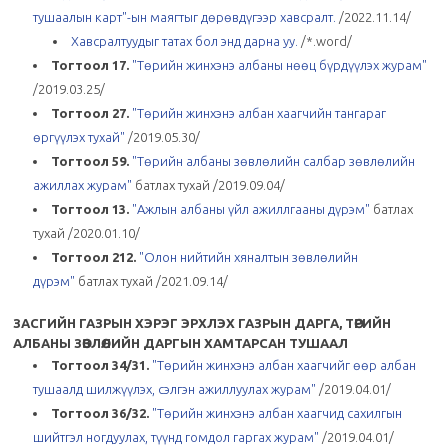
тушаалын карт"-ын маягтыг дөрөвдүгээр хавсралт.
/2022.11.14/
Хавсралтуудыг татах бол энд дарна уу.
/*.word/
Тогтоол 17.
"Төрийн жинхэнэ албаны нөөц бүрдүүлэх журам"
/2019.03.25/
Тогтоол 27.
"Төрийн жинхэнэ албан хаагчийн тангараг
өргүүлэх тухай"
/2019.05.30/
Тогтоол 59.
"Төрийн албаны зөвлөлийн салбар зөвлөлийн
ажиллах журам"
батлах тухай /2019.09.04/
Тогтоол 13.
"Ажлын албаны үйл ажиллгааны дүрэм"
батлах
тухай /2020.01.10/
Тогтоол 212.
"Олон нийтийн хяналтын зөвлөлийн
дүрэм"
батлах тухай /2021.09.14/
ЗАСГИЙН ГАЗРЫН ХЭРЭГ ЭРХЛЭХ ГАЗРЫН ДАРГА, ТӨРИЙН
АЛБАНЫ ЗӨВЛӨЛИЙН ДАРГЫН ХАМТАРСАН ТУШААЛ
Тогтоол 34/31.
"Төрийн жинхэнэ албан хаагчийг өөр албан
тушаалд шилжүүлэх, сэлгэн ажиллуулах журам"
/2019.04.01/
Тогтоол 36/32.
"Төрийн жинхэнэ албан хаагчид сахилгын
шийтгэл ногдуулах, түүнд гомдол гаргах журам"
/2019.04.01/