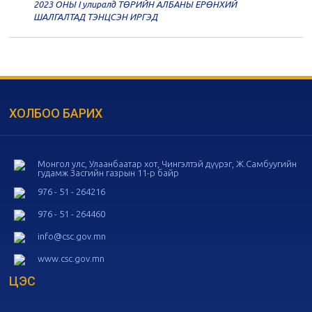
2023 ОНЫ I улиралд ТӨРИЙН АЛБАНЫ ЕРӨНХИЙ
20
Төрийн албаны зөвлөлийн 56
ШАЛГАЛТАД ТЭНЦСЭН ИРГЭД
дугаар хуралдаан
11-05
20
Төрийн албаны зөвлөлийн 55
дугаар хуралдаан
10-28
ХОЛБОО БАРИХ
20
Төрийн албаны зөвлөлийн 54
дугаар хуралдаан
10-16
Монгол улс, Улаанбаатар хот, Чингэлтэй дүүрэг, Ж.Самбуугийн
гудамж Засгийн газрын 11-р байр
20
Төрийн албаны зөвлөлийн 53
дугаар хуралдаан
10-14
976 - 51 - 264216
976 - 51 - 264460
20
Төрийн албаны зөвлөлийн 52
info@csc.gov.mn
дугаар хуралдаан
10-09
www.csc.gov.mn
ЦЭС
20
Төрийн албаны зөвлөлийн 51
дугаар хуралдаан
10-07