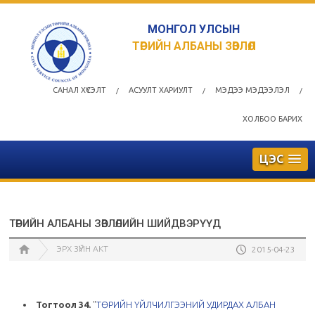
МОНГОЛ УЛСЫН
ТӨРИЙН АЛБАНЫ ЗӨВЛӨЛ
САНАЛ ХҮСЭЛТ
АСУУЛТ ХАРИУЛТ
МЭДЭЭ МЭДЭЭЛЭЛ
/
/
/
ХОЛБОО БАРИХ
ЦЭС
ТӨРИЙН АЛБАНЫ ЗӨВЛӨЛИЙН ШИЙДВЭРҮҮД
ЭРХ ЗҮЙН АКТ
2015-04-23
Тогтоол 34.
"
ТӨРИЙН ҮЙЛЧИЛГЭЭНИЙ УДИРДАХ АЛБАН