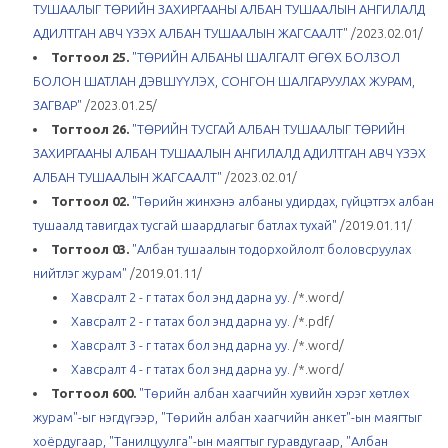
ТУШААЛЫГ ТӨРИЙН ЗАХИРГААНЫ АЛБАН ТУШААЛЫН АНГИЛАЛД
АДИЛТГАН АВЧ ҮЗЭХ АЛБАН ТУШААЛЫН ЖАГСААЛТ
" /2023.02.01/
Тогтоол 25.
"
ТӨРИЙН АЛБАНЫ ШАЛГАЛТ ӨГӨХ БОЛЗОЛ
БОЛОН ШАТЛАН ДЭВШҮҮЛЭХ, СОНГОН ШАЛГАРУУЛАХ ЖУРАМ,
ЗАГВАР
"
/2023.01.25/
Тогтоол 26.
"
ТӨРИЙН ТУСГАЙ АЛБАН ТУШААЛЫГ ТӨРИЙН
ЗАХИРГААНЫ АЛБАН ТУШААЛЫН АНГИЛАЛД АДИЛТГАН АВЧ ҮЗЭХ
АЛБАН ТУШААЛЫН ЖАГСААЛТ
"
/2023.02.01/
Тогтоол 02.
"Төрийн жинхэнэ албаны удирдах, гүйцэтгэх албан
тушаалд тавигдах тусгай шаардлагыг батлах тухай"
/2019.01.11/
Тогтоол 03.
"Албан тушаалын тодорхойлолт боловсруулах
нийтлэг журам"
/2019.01.11/
Хавсралт 2 - г татах бол энд дарна уу.
/*.word/
Хавсралт 2 - г татах бол энд дарна уу.
/*.pdf/
Хавсралт 3 - г татах бол энд дарна уу.
/*.word/
Хавсралт 4 - г татах бол энд дарна уу.
/*.word/
Тогтоол 600.
"Төрийн албан хаагчийн хувийн хэрэг хөтлөх
журам"-ыг нэгдүгээр, "Төрийн албан хаагчийн анкет"-ын маягтыг
хоёрдугаар, "Танилцуулга"-ын маягтыг гуравдугаар, "Албан