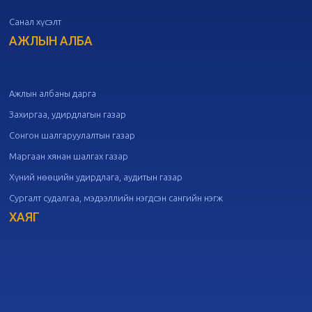
Санал хүсэлт
20
Төрийн албаны зөвлөлийн 50
дугаар хуралдаан
АЖЛЫН АЛБА
09-30
20
Төрийн албаны зөвлөлийн 49
дугаар хуралдаан
09-21
Ажлын албаны дарга
Захиргаа, удирдлагын газар
20
Төрийн албаны зөвлөлийн 48
Сонгон шалгаруулалтын газар
дугаар хуралдаан
09-18
Маргаан хянан шалгах газар
Хүний нөөцийн удирдлага, аудитын газар
20
Төрийн албаны зөвлөлийн 47
Сургалт судалгаа, мэдээллийн нэгдсэн сангийн нэгж
дугаар хуралдаан
09-09
ХАЯГ
20
Төрийн албаны зөвлөлийн 46
дугаар хуралдаан
09-02
20
Төрийн албаны зөвлөлийн 45
дугаар хуралдаан
08-28