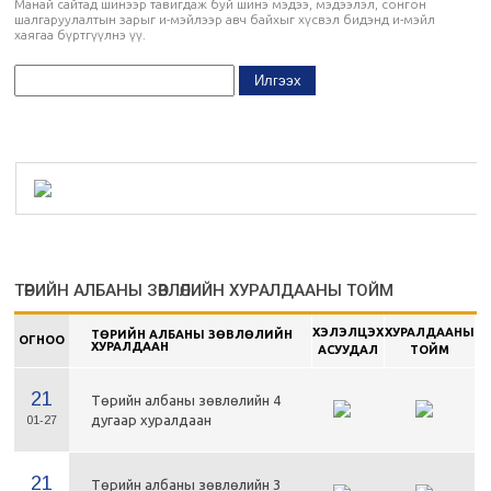
Манай сайтад шинээр тавигдаж буй шинэ мэдээ, мэдээлэл, сонгон
шалгаруулалтын зарыг и-мэйлээр авч байхыг хүсвэл бидэнд и-мэйл
хаягаа бүртгүүлнэ үү.
ТӨРИЙН АЛБАНЫ ЗӨВЛӨЛИЙН ХУРАЛДААНЫ ТОЙМ
ХЭЛЭЛЦЭХ
ХУРАЛДААНЫ
ТӨРИЙН АЛБАНЫ ЗӨВЛӨЛИЙН
ОГНОО
ХУРАЛДААН
АСУУДАЛ
ТОЙМ
21
Төрийн албаны зөвлөлийн 4
дугаар хуралдаан
01-27
21
Төрийн албаны зөвлөлийн 3