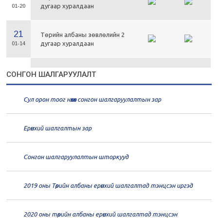
дугаар хуралдаан
01-20
21
Төрийн албаны зөвлөлийн 2
дугаар хуралдаан
01-14
21
Төрийн албаны зөвлөлийн 1
СОНГОН ШАЛГАРУУЛАЛТ
дугаар хуралдаан
01-13
Сул орон тоог нөхөх сонгон шалгаруулалтын зар
20
Төрийн албаны зөвлөлийн 66
дугаар хуралдаан
12-30
Ерөнхий шалгалтын зар
20
Төрийн албаны зөвлөлийн 65
дугаар хуралдаан
12-28
Сонгон шалгаруулалтын шторкууд
20
Төрийн албаны зөвлөлийн 64
2019 оны Төрийн албаны ерөнхий шалгалтад тэнцсэн иргэд
дугаар хуралдаан
12-23
2020 оны төрийн албаны ерөнхий шалгалтад тэнцсэн