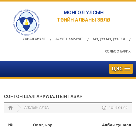
МОНГОЛ УЛСЫН
ТӨРИЙН АЛБАНЫ ЗӨВЛӨЛ
САНАЛ ХҮСЭЛТ
АСУУЛТ ХАРИУЛТ
МЭДЭЭ МЭДЭЭЛЭЛ
/
/
/
ХОЛБОО БАРИХ
ЦЭС
СОНГОН ШАЛГАРУУЛАЛТЫН ГАЗАР
АЖЛЫН АЛБА
2015-04-09
№
Овог, нэр
Албан тушаал