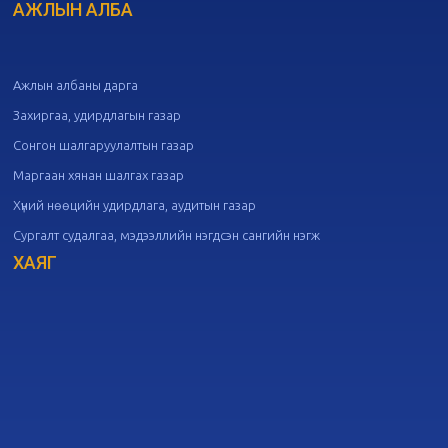
дугаар хуралдаан
АЖЛЫН АЛБА
09-30
20
Төрийн албаны зөвлөлийн 49
дугаар хуралдаан
09-21
Ажлын албаны дарга
Захиргаа, удирдлагын газар
20
Төрийн албаны зөвлөлийн 48
Сонгон шалгаруулалтын газар
дугаар хуралдаан
09-18
Маргаан хянан шалгах газар
Хүний нөөцийн удирдлага, аудитын газар
20
Төрийн албаны зөвлөлийн 47
Сургалт судалгаа, мэдээллийн нэгдсэн сангийн нэгж
дугаар хуралдаан
09-09
ХАЯГ
20
Төрийн албаны зөвлөлийн 46
дугаар хуралдаан
09-02
20
Төрийн албаны зөвлөлийн 45
дугаар хуралдаан
08-28