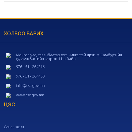
20
Төрийн албаны зөвлөлийн 55
дугаар хуралдаан
10-28
ХОЛБОО БАРИХ
20
Төрийн албаны зөвлөлийн 54
дугаар хуралдаан
10-16
Монгол улс, Улаанбаатар хот, Чингэлтэй дүүрэг, Ж.Самбуугийн
гудамж Засгийн газрын 11-р байр
20
Төрийн албаны зөвлөлийн 53
дугаар хуралдаан
10-14
976 - 51 - 264216
976 - 51 - 264460
20
Төрийн албаны зөвлөлийн 52
info@csc.gov.mn
дугаар хуралдаан
10-09
www.csc.gov.mn
ЦЭС
20
Төрийн албаны зөвлөлийн 51
дугаар хуралдаан
10-07
Санал хүсэлт
20
Төрийн албаны зөвлөлийн 50