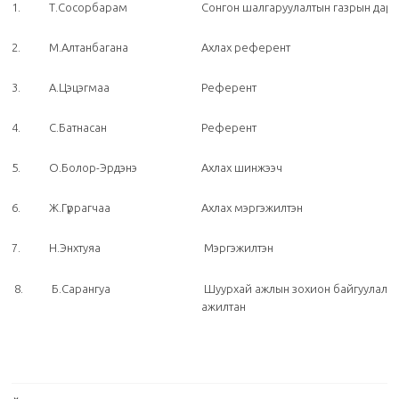
1.
Т.Сосорбарам
Сонгон шалгаруулалтын газрын дарг
2.
М.Алтанбагана
Ахлах референт
3.
А.Цэцэгмаа
Референт
4.
С.Батнасан
Референт
5.
О.Болор-Эрдэнэ
Ахлах шинжээч
6.
Ж.Гүррагчаа
Ахлах мэргэжилтэн
7.
Н.Энхтуяа
Мэргэжилтэн
8.
Б.Сарангуа
Шуурхай ажлын зохион байгуулалт 
ажилтан