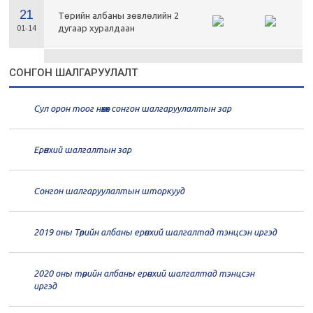
21
Төрийн албаны зөвлөлийн 2
дугаар хуралдаан
01-14
21
Төрийн албаны зөвлөлийн 1
СОНГОН ШАЛГАРУУЛАЛТ
дугаар хуралдаан
01-13
Сул орон тоог нөхөх сонгон шалгаруулалтын зар
20
Төрийн албаны зөвлөлийн 66
дугаар хуралдаан
12-30
Ерөнхий шалгалтын зар
20
Төрийн албаны зөвлөлийн 65
дугаар хуралдаан
12-28
Сонгон шалгаруулалтын шторкууд
20
Төрийн албаны зөвлөлийн 64
2019 оны Төрийн албаны ерөнхий шалгалтад тэнцсэн иргэд
дугаар хуралдаан
12-23
2020 оны төрийн албаны ерөнхий шалгалтад тэнцсэн
20
Төрийн албаны зөвлөлийн 62
иргэд
дугаар хуралдаан
12-21