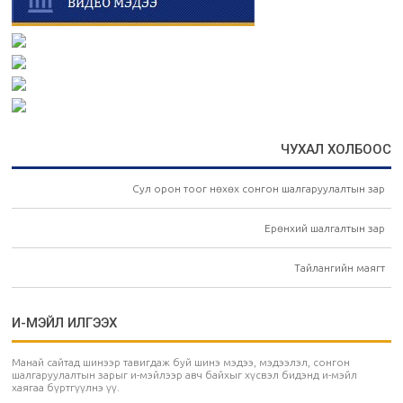
ЧУХАЛ ХОЛБООС
Сул орон тоог нөхөх сонгон шалгаруулалтын зар
Ерөнхий шалгалтын зар
Тайлангийн маягт
И-МЭЙЛ ИЛГЭЭХ
Манай сайтад шинээр тавигдаж буй шинэ мэдээ, мэдээлэл, сонгон
шалгаруулалтын зарыг и-мэйлээр авч байхыг хүсвэл бидэнд и-мэйл
хаягаа бүртгүүлнэ үү.