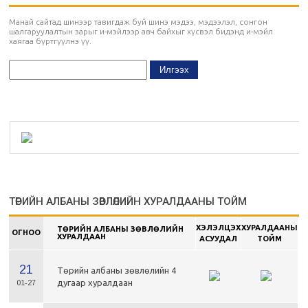
Манай сайтад шинээр тавигдаж буй шинэ мэдээ, мэдээлэл, сонгон
шалгаруулалтын зарыг и-мэйлээр авч байхыг хүсвэл бидэнд и-мэйл
хаягаа бүртгүүлнэ үү.
ТӨРИЙН АЛБАНЫ ЗӨВЛӨЛИЙН ХУРАЛДААНЫ ТОЙМ
ХЭЛЭЛЦЭХ
ХУРАЛДААНЫ
ТӨРИЙН АЛБАНЫ ЗӨВЛӨЛИЙН
ОГНОО
ХУРАЛДААН
АСУУДАЛ
ТОЙМ
21
Төрийн албаны зөвлөлийн 4
дугаар хуралдаан
01-27