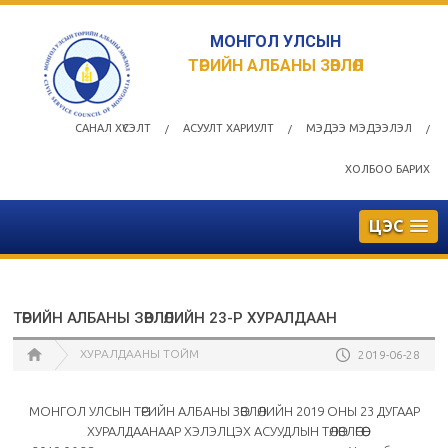
МОНГОЛ УЛСЫН
ТӨРИЙН АЛБАНЫ ЗӨВЛӨЛ
САНАЛ ХҮСЭЛТ
АСУУЛТ ХАРИУЛТ
МЭДЭЭ МЭДЭЭЛЭЛ
/
/
/
ХОЛБОО БАРИХ
ЦЭС
ТӨРИЙН АЛБАНЫ ЗӨВЛӨЛИЙН 23-Р ХУРАЛДААН
ХУРАЛДААНЫ ТОЙМ
2019-06-28
МОНГОЛ УЛСЫН ТӨРИЙН АЛБАНЫ ЗӨВЛӨЛИЙН 2019 ОНЫ 23 ДУГААР
ХУРАЛДААНААР ХЭЛЭЛЦЭХ АСУУДЛЫН ТӨЛӨВЛӨГӨӨ