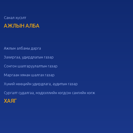
дугаар хуралдаан
10-07
Санал хүсэлт
20
Төрийн албаны зөвлөлийн 50
дугаар хуралдаан
АЖЛЫН АЛБА
09-30
20
Төрийн албаны зөвлөлийн 49
дугаар хуралдаан
09-21
Ажлын албаны дарга
Захиргаа, удирдлагын газар
20
Төрийн албаны зөвлөлийн 48
Сонгон шалгаруулалтын газар
дугаар хуралдаан
09-18
Маргаан хянан шалгах газар
Хүний нөөцийн удирдлага, аудитын газар
20
Төрийн албаны зөвлөлийн 47
Сургалт судалгаа, мэдээллийн нэгдсэн сангийн нэгж
дугаар хуралдаан
09-09
ХАЯГ
20
Төрийн албаны зөвлөлийн 46
дугаар хуралдаан
09-02