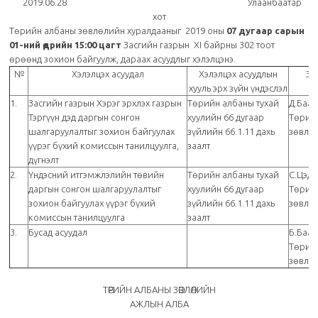
2019.06.28 Улаанбаатар
хот
Төрийн албаны зөвлөлийн хуралдааныг 2019 оны
07 дугаар сарын
01-ний өдрийн 15:00 цагт
Засгийн газрын XI байрны 302 тоот
өрөөнд зохион байгуулж, дараах асуудлыг хэлэлцэнэ.
№
Хэлэлцэх асуудал
Хэлэлцэх асуудлын
Зө
хууль эрх зүйн үндэслэл
1.
Засгийн газрын Хэрэг эрхлэх газрын
Төрийн албаны тухай
Д.Баат
Тэргүүн дэд даргын сонгон
хуулийн 66 дугаар
Төрий
шалгаруулалтыг зохион байгуулах
зүйлийн 66.1.11 дахь
зөвлө
үүрэг бүхий комиссын танилцуулга,
заалт
дүгнэлт
2.
Үндэсний итгэмжлэлийн төвийн
Төрийн албаны тухай
С.Цэд
даргын сонгон шалгаруулалтыг
хуулийн 66 дугаар
Төрий
зохион байгуулах үүрэг бүхий
зүйлийн 66.1.11 дахь
зөвлө
комиссын танилцуулга
заалт
3.
Бусад асуудал
Б.Баат
Төрий
зөвлө
ТӨРИЙН АЛБАНЫ ЗӨВЛӨЛИЙН
АЖЛЫН АЛБА