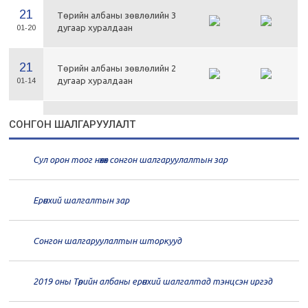
21
Төрийн албаны зөвлөлийн 3
дугаар хуралдаан
01-20
21
Төрийн албаны зөвлөлийн 2
дугаар хуралдаан
01-14
21
Төрийн албаны зөвлөлийн 1
СОНГОН ШАЛГАРУУЛАЛТ
дугаар хуралдаан
01-13
Сул орон тоог нөхөх сонгон шалгаруулалтын зар
20
Төрийн албаны зөвлөлийн 66
дугаар хуралдаан
12-30
Ерөнхий шалгалтын зар
20
Төрийн албаны зөвлөлийн 65
дугаар хуралдаан
12-28
Сонгон шалгаруулалтын шторкууд
20
Төрийн албаны зөвлөлийн 64
2019 оны Төрийн албаны ерөнхий шалгалтад тэнцсэн иргэд
дугаар хуралдаан
12-23