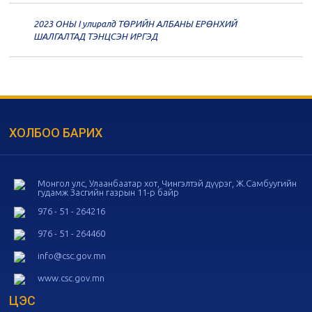
2023 ОНЫ I улиралд ТӨРИЙН АЛБАНЫ ЕРӨНХИЙ
20
Төрийн албаны зөвлөлийн 56
ШАЛГАЛТАД ТЭНЦСЭН ИРГЭД
дугаар хуралдаан
11-05
20
Төрийн албаны зөвлөлийн 55
дугаар хуралдаан
10-28
ХОЛБОО БАРИХ
20
Төрийн албаны зөвлөлийн 54
дугаар хуралдаан
10-16
Монгол улс, Улаанбаатар хот, Чингэлтэй дүүрэг, Ж.Самбуугийн
гудамж Засгийн газрын 11-р байр
20
Төрийн албаны зөвлөлийн 53
дугаар хуралдаан
10-14
976 - 51 - 264216
976 - 51 - 264460
20
Төрийн албаны зөвлөлийн 52
info@csc.gov.mn
дугаар хуралдаан
10-09
www.csc.gov.mn
ЦЭС
20
Төрийн албаны зөвлөлийн 51