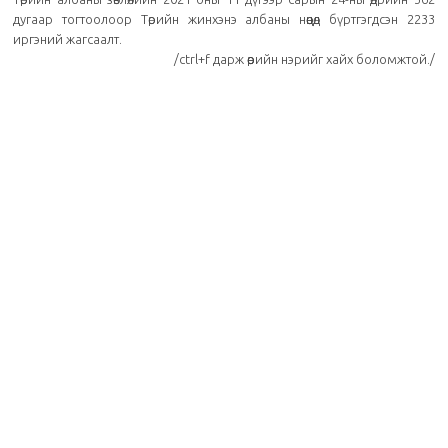
дугаар тогтоолоор Төрийн жинхэнэ албаны нөөцөд бүртгэгдсэн 2233
иргэний жагсаалт.
/
ctrl+f дарж өөрийн нэрийг хайх боломжтой.
/