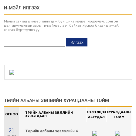
И-МЭЙЛ ИЛГЭЭХ
Манай сайтад шинээр тавигдаж буй шинэ мэдээ, мэдээлэл, сонгон
шалгаруулалтын зарыг и-мэйлээр авч байхыг хүсвэл бидэнд и-мэйл
хаягаа бүртгүүлнэ үү.
ТӨРИЙН АЛБАНЫ ЗӨВЛӨЛИЙН ХУРАЛДААНЫ ТОЙМ
ХЭЛЭЛЦЭХ
ХУРАЛДААНЫ
ТӨРИЙН АЛБАНЫ ЗӨВЛӨЛИЙН
ОГНОО
ХУРАЛДААН
АСУУДАЛ
ТОЙМ
21
Төрийн албаны зөвлөлийн 4