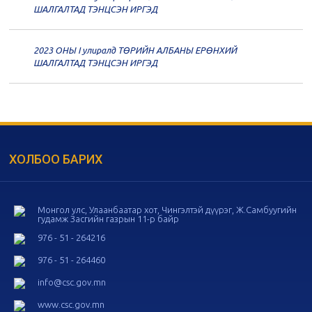
20
Төрийн албаны зөвлөлийн 57
ШАЛГАЛТАД ТЭНЦСЭН ИРГЭД
дугаар хуралдаан
11-11
2023 ОНЫ I улиралд ТӨРИЙН АЛБАНЫ ЕРӨНХИЙ
20
Төрийн албаны зөвлөлийн 56
ШАЛГАЛТАД ТЭНЦСЭН ИРГЭД
дугаар хуралдаан
11-05
20
Төрийн албаны зөвлөлийн 55
дугаар хуралдаан
10-28
ХОЛБОО БАРИХ
20
Төрийн албаны зөвлөлийн 54
дугаар хуралдаан
10-16
Монгол улс, Улаанбаатар хот, Чингэлтэй дүүрэг, Ж.Самбуугийн
гудамж Засгийн газрын 11-р байр
20
Төрийн албаны зөвлөлийн 53
дугаар хуралдаан
10-14
976 - 51 - 264216
976 - 51 - 264460
20
Төрийн албаны зөвлөлийн 52
info@csc.gov.mn
дугаар хуралдаан
10-09
www.csc.gov.mn