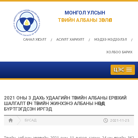
МОНГОЛ УЛСЫН
ТӨРИЙН АЛБАНЫ ЗӨВЛӨЛ
САНАЛ ХҮСЭЛТ
АСУУЛТ ХАРИУЛТ
МЭДЭЭ МЭДЭЭЛЭЛ
/
/
/
ХОЛБОО БАРИХ
ЦЭС
2021 ОНЫ 3 ДАХЬ УДААГИЙН ТӨРИЙН АЛБАНЫ ЕРӨНХИЙ
ШАЛГАЛТ ӨГЧ ТӨРИЙН ЖИНХЭНЭ АЛБАНЫ НӨӨЦӨД
БҮРТГЭГДСЭН ИРГЭД
БУСАД
2021-11-25
Төрийн албаны зөвлөлийн 2021 оны 11 дүгээр сарын 24-ны өдрийн 362