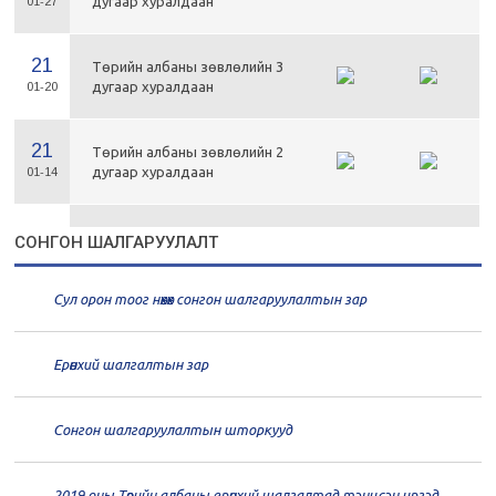
дугаар хуралдаан
01-27
21
Төрийн албаны зөвлөлийн 3
дугаар хуралдаан
01-20
21
Төрийн албаны зөвлөлийн 2
дугаар хуралдаан
01-14
21
Төрийн албаны зөвлөлийн 1
СОНГОН ШАЛГАРУУЛАЛТ
дугаар хуралдаан
01-13
Сул орон тоог нөхөх сонгон шалгаруулалтын зар
20
Төрийн албаны зөвлөлийн 66
дугаар хуралдаан
12-30
Ерөнхий шалгалтын зар
20
Төрийн албаны зөвлөлийн 65
дугаар хуралдаан
12-28
Сонгон шалгаруулалтын шторкууд
20
Төрийн албаны зөвлөлийн 64
2019 оны Төрийн албаны ерөнхий шалгалтад тэнцсэн иргэд