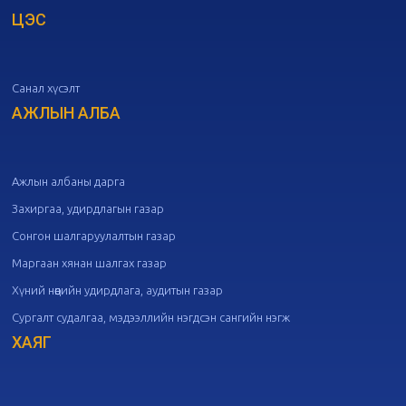
ЦЭС
20
Төрийн албаны зөвлөлийн 51
дугаар хуралдаан
10-07
Санал хүсэлт
20
Төрийн албаны зөвлөлийн 50
дугаар хуралдаан
АЖЛЫН АЛБА
09-30
20
Төрийн албаны зөвлөлийн 49
дугаар хуралдаан
09-21
Ажлын албаны дарга
Захиргаа, удирдлагын газар
20
Төрийн албаны зөвлөлийн 48
Сонгон шалгаруулалтын газар
дугаар хуралдаан
09-18
Маргаан хянан шалгах газар
Хүний нөөцийн удирдлага, аудитын газар
20
Төрийн албаны зөвлөлийн 47
Сургалт судалгаа, мэдээллийн нэгдсэн сангийн нэгж
дугаар хуралдаан
09-09
ХАЯГ
20
Төрийн албаны зөвлөлийн 46
дугаар хуралдаан
09-02