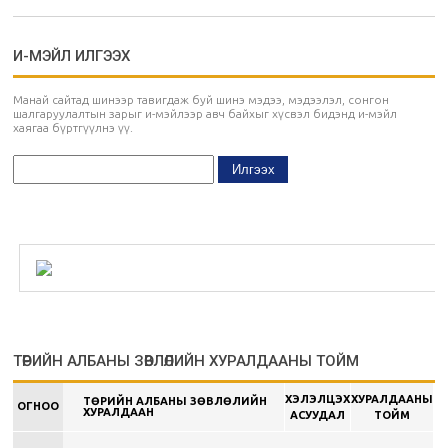
И-МЭЙЛ ИЛГЭЭХ
Манай сайтад шинээр тавигдаж буй шинэ мэдээ, мэдээлэл, сонгон
шалгаруулалтын зарыг и-мэйлээр авч байхыг хүсвэл бидэнд и-мэйл
хаягаа бүртгүүлнэ үү.
ТӨРИЙН АЛБАНЫ ЗӨВЛӨЛИЙН ХУРАЛДААНЫ ТОЙМ
ХЭЛЭЛЦЭХ
ХУРАЛДААНЫ
ТӨРИЙН АЛБАНЫ ЗӨВЛӨЛИЙН
ОГНОО
ХУРАЛДААН
АСУУДАЛ
ТОЙМ