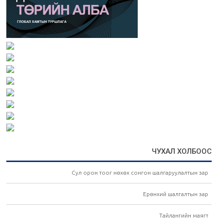
ЧУХАЛ ХОЛБООС
Сул орон тоог нөхөх сонгон шалгаруулалтын зар
Ерөнхий шалгалтын зар
Тайлангийн маягт