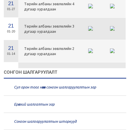
21
Төрийн албаны зөвлөлийн 4
дугаар хуралдаан
01-27
21
Төрийн албаны зөвлөлийн 3
дугаар хуралдаан
01-20
21
Төрийн албаны зөвлөлийн 2
дугаар хуралдаан
01-14
21
Төрийн албаны зөвлөлийн 1
СОНГОН ШАЛГАРУУЛАЛТ
дугаар хуралдаан
01-13
Сул орон тоог нөхөх сонгон шалгаруулалтын зар
20
Төрийн албаны зөвлөлийн 66
дугаар хуралдаан
12-30
Ерөнхий шалгалтын зар
20
Төрийн албаны зөвлөлийн 65
дугаар хуралдаан
12-28
Сонгон шалгаруулалтын шторкууд