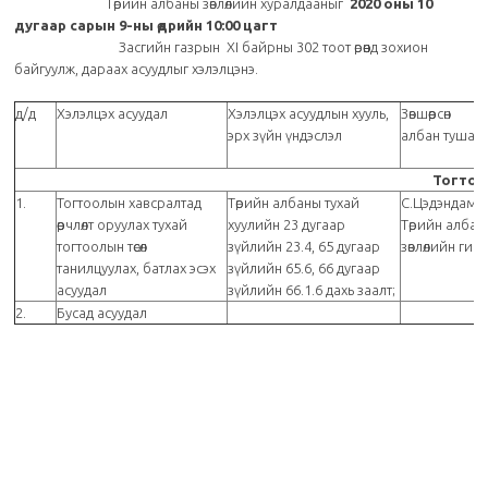
Төрийн албаны зөвлөлийн хуралдааныг
2020 оны 10
дугаар сарын 9-ны өдрийн
10:00
цагт
Засгийн газрын XI байрны 302 тоот өрөөнд зохион
байгуулж, дараах асуудлыг хэлэлцэнэ.
д/д
Хэлэлцэх асуудал
Хэлэлцэх асуудлын хууль,
Зөвшөөрсөн
эрх зүйн үндэслэл
албан тушаа
Тогтоо
1.
Тогтоолын хавсралтад
Төрийн албаны тухай
С.Цэдэндамб
өөрчлөлт оруулах тухай
хуулийн 23 дугаар
Төрийн албан
тогтоолын төсөл
зүйлийн 23.4, 65 дугаар
зөвлөлийн гиш
танилцуулах, батлах эсэх
зүйлийн 65.6, 66 дугаар
асуудал
зүйлийн 66.1.6 дахь заалт;
2.
Бусад асуудал