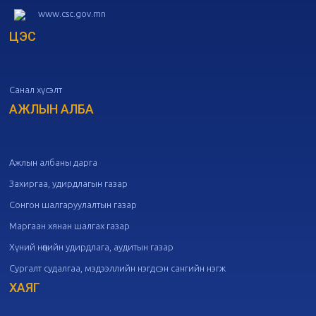
www.csc.gov.mn
ЦЭС
20
Төрийн албаны зөвлөлийн 51
дугаар хуралдаан
10-07
Санал хүсэлт
20
Төрийн албаны зөвлөлийн 50
дугаар хуралдаан
АЖЛЫН АЛБА
09-30
20
Төрийн албаны зөвлөлийн 49
дугаар хуралдаан
09-21
Ажлын албаны дарга
Захиргаа, удирдлагын газар
20
Төрийн албаны зөвлөлийн 48
Сонгон шалгаруулалтын газар
дугаар хуралдаан
09-18
Маргаан хянан шалгах газар
Хүний нөөцийн удирдлага, аудитын газар
20
Төрийн албаны зөвлөлийн 47
Сургалт судалгаа, мэдээллийн нэгдсэн сангийн нэгж
дугаар хуралдаан
09-09
ХАЯГ
20
Төрийн албаны зөвлөлийн 46