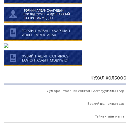
ЧУХАЛ ХОЛБООС
Сул орон тоог нөхөх сонгон шалгаруулалтын зар
Ерөнхий шалгалтын зар
Тайлангийн маягт