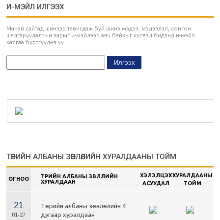
И-МЭЙЛ ИЛГЭЭХ
Манай сайтад шинээр тавигдаж буй шинэ мэдээ, мэдээлэл, сонгон
шалгаруулалтын зарыг и-мэйлээр авч байхыг хүсвэл бидэнд и-мэйл
хаягаа бүртгүүлнэ үү.
ТӨРИЙН АЛБАНЫ ЗӨВЛӨЛИЙН ХУРАЛДААНЫ ТОЙМ
ХЭЛЭЛЦЭХ
ХУРАЛДААНЫ
ТӨРИЙН АЛБАНЫ ЗӨВЛӨЛИЙН
ОГНОО
ХУРАЛДААН
АСУУДАЛ
ТОЙМ
21
Төрийн албаны зөвлөлийн 4
дугаар хуралдаан
01-27