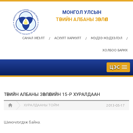
МОНГОЛ УЛСЫН
ТӨРИЙН АЛБАНЫ ЗӨВЛӨЛ
САНАЛ ХҮСЭЛТ
АСУУЛТ ХАРИУЛТ
МЭДЭЭ МЭДЭЭЛЭЛ
/
/
/
ХОЛБОО БАРИХ
ЦЭС
ТӨРИЙН АЛБАНЫ ЗӨВЛӨЛИЙН 15-Р ХУРАЛДААН
ХУРАЛДААНЫ ТОЙМ
2013-05-17
Шинэчлэгдэж байна.