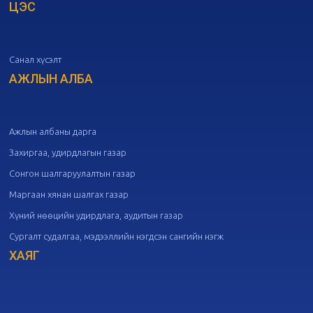
ЦЭС
20
Төрийн албаны зөвлөлийн 51
дугаар хуралдаан
10-07
Санал хүсэлт
20
Төрийн албаны зөвлөлийн 50
дугаар хуралдаан
АЖЛЫН АЛБА
09-30
20
Төрийн албаны зөвлөлийн 49
дугаар хуралдаан
09-21
Ажлын албаны дарга
Захиргаа, удирдлагын газар
20
Төрийн албаны зөвлөлийн 48
Сонгон шалгаруулалтын газар
дугаар хуралдаан
09-18
Маргаан хянан шалгах газар
Хүний нөөцийн удирдлага, аудитын газар
20
Төрийн албаны зөвлөлийн 47
Сургалт судалгаа, мэдээллийн нэгдсэн сангийн нэгж
дугаар хуралдаан
09-09
ХАЯГ
20
Төрийн албаны зөвлөлийн 46
дугаар хуралдаан
09-02