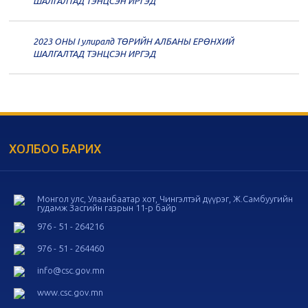
ШАЛГАЛТАД ТЭНЦСЭН ИРГЭД
дугаар хуралдаан
11-11
2023 ОНЫ I улиралд ТӨРИЙН АЛБАНЫ ЕРӨНХИЙ
20
Төрийн албаны зөвлөлийн 56
ШАЛГАЛТАД ТЭНЦСЭН ИРГЭД
дугаар хуралдаан
11-05
20
Төрийн албаны зөвлөлийн 55
дугаар хуралдаан
10-28
ХОЛБОО БАРИХ
20
Төрийн албаны зөвлөлийн 54
дугаар хуралдаан
10-16
Монгол улс, Улаанбаатар хот, Чингэлтэй дүүрэг, Ж.Самбуугийн
гудамж Засгийн газрын 11-р байр
20
Төрийн албаны зөвлөлийн 53
дугаар хуралдаан
10-14
976 - 51 - 264216
976 - 51 - 264460
20
Төрийн албаны зөвлөлийн 52
info@csc.gov.mn
дугаар хуралдаан
10-09
www.csc.gov.mn