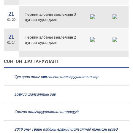
21
Төрийн албаны зөвлөлийн 3
дугаар хуралдаан
01-20
21
Төрийн албаны зөвлөлийн 2
дугаар хуралдаан
01-14
21
Төрийн албаны зөвлөлийн 1
СОНГОН ШАЛГАРУУЛАЛТ
дугаар хуралдаан
01-13
Сул орон тоог нөхөх сонгон шалгаруулалтын зар
20
Төрийн албаны зөвлөлийн 66
дугаар хуралдаан
12-30
Ерөнхий шалгалтын зар
20
Төрийн албаны зөвлөлийн 65
дугаар хуралдаан
12-28
Сонгон шалгаруулалтын шторкууд
20
Төрийн албаны зөвлөлийн 64
2019 оны Төрийн албаны ерөнхий шалгалтад тэнцсэн иргэд