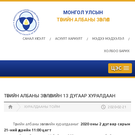
МОНГОЛ УЛСЫН
ТӨРИЙН АЛБАНЫ ЗӨВЛӨЛ
САНАЛ ХҮСЭЛТ
АСУУЛТ ХАРИУЛТ
МЭДЭЭ МЭДЭЭЛЭЛ
/
/
/
ХОЛБОО БАРИХ
ЦЭС
ТӨРИЙН АЛБАНЫ ЗӨВЛӨЛИЙН 13 ДУГААР ХУРАЛДААН
ХУРАЛДААНЫ ТОЙМ
2020-02-21
Төрийн албаны зөвлөлийн хуралдааныг
2020 оны 2 дугаар сарын
21-ний өдрийн 11:00 цагт