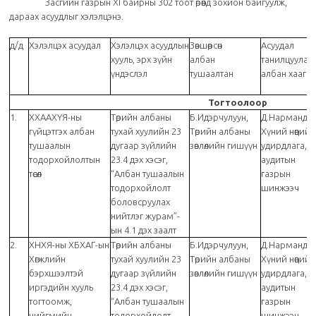
Засгийн газрын XI байрны 302 тоот өрөөнд зохион байгуулж,
дараах асуудлыг хэлэлцэнэ.
д/д
Хэлэлцэх асуудал
Хэлэлцэх асуудлын
Зөвшөөрсөн
Асуудал
хууль, эрх зүйн
албан
танилцуулах
үндэслэл
тушаалтан
албан хаагч
Тогтоолоор
1.
ХХААХҮЯ-ны
Төрийн албаны
Б.Идэрчулуун,
Д.Нармандах
гүйцэтгэх албан
тухай хуулийн 23
Төрийн албаны
Хүний нөөцийн
тушаалын
дугаар зүйлийн
зөвлөлийн гишүүн
удирдлага,
тодорхойлолтын
23.4 дэх хэсэг,
аудитын
төсөл
“Албан тушаалын
газрын
тодорхойлолт
шинжээч
боловсруулах
нийтлэг журам”-
ын 4.1 дэх заалт
2.
ХНХЯ-ны ХБХАГ-ын
Төрийн албаны
Б.Идэрчулуун,
Д.Нармандах
Хөгжлийн
тухай хуулийн 23
Төрийн албаны
Хүний нөөцийн
бэрхшээлтэй
дугаар зүйлийн
зөвлөлийн гишүүн
удирдлага,
иргэдийн хууль
23.4 дэх хэсэг,
аудитын
тогтоомж,
“Албан тушаалын
газрын
нийгмийн
тодорхойлолт
шинжээч