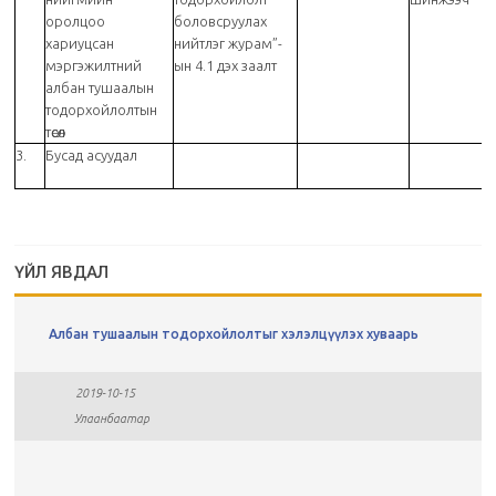
оролцоо
боловсруулах
хариуцсан
нийтлэг журам”-
мэргэжилтний
ын 4.1 дэх заалт
албан тушаалын
тодорхойлолтын
төсөл
3.
Бусад асуудал
ҮЙЛ ЯВДАЛ
Албан тушаалын тодорхойлолтыг хэлэлцүүлэх хуваарь
2019-10-15
Улаанбаатар