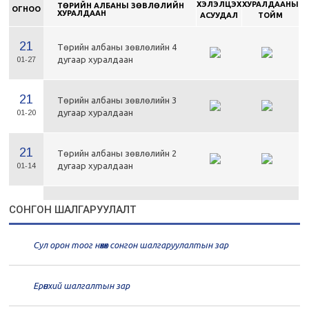
ХЭЛЭЛЦЭХ
ХУРАЛДААНЫ
ТӨРИЙН АЛБАНЫ ЗӨВЛӨЛИЙН
ОГНОО
ХУРАЛДААН
АСУУДАЛ
ТОЙМ
21
Төрийн албаны зөвлөлийн 4
дугаар хуралдаан
01-27
21
Төрийн албаны зөвлөлийн 3
дугаар хуралдаан
01-20
21
Төрийн албаны зөвлөлийн 2
дугаар хуралдаан
01-14
21
Төрийн албаны зөвлөлийн 1
СОНГОН ШАЛГАРУУЛАЛТ
дугаар хуралдаан
01-13
Сул орон тоог нөхөх сонгон шалгаруулалтын зар
20
Төрийн албаны зөвлөлийн 66
дугаар хуралдаан
12-30
Ерөнхий шалгалтын зар