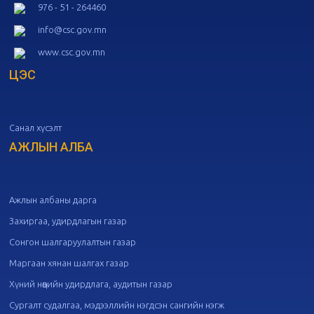
976 - 51 - 264460
20
Төрийн албаны зөвлөлийн 52
info@csc.gov.mn
дугаар хуралдаан
10-09
www.csc.gov.mn
ЦЭС
20
Төрийн албаны зөвлөлийн 51
дугаар хуралдаан
10-07
Санал хүсэлт
20
Төрийн албаны зөвлөлийн 50
дугаар хуралдаан
АЖЛЫН АЛБА
09-30
20
Төрийн албаны зөвлөлийн 49
дугаар хуралдаан
09-21
Ажлын албаны дарга
Захиргаа, удирдлагын газар
20
Төрийн албаны зөвлөлийн 48
Сонгон шалгаруулалтын газар
дугаар хуралдаан
09-18
Маргаан хянан шалгах газар
Хүний нөөцийн удирдлага, аудитын газар
20
Төрийн албаны зөвлөлийн 47
Сургалт судалгаа, мэдээллийн нэгдсэн сангийн нэгж
дугаар хуралдаан
09-09