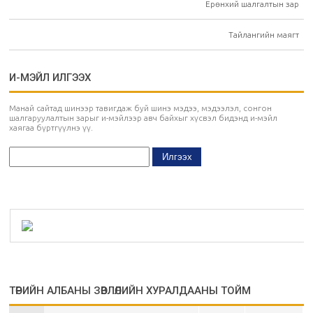
Ерөнхий шалгалтын зар
Тайлангийн маягт
И-МЭЙЛ ИЛГЭЭХ
Манай сайтад шинээр тавигдаж буй шинэ мэдээ, мэдээлэл, сонгон
шалгаруулалтын зарыг и-мэйлээр авч байхыг хүсвэл бидэнд и-мэйл
хаягаа бүртгүүлнэ үү.
ТӨРИЙН АЛБАНЫ ЗӨВЛӨЛИЙН ХУРАЛДААНЫ ТОЙМ