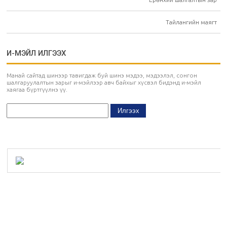
Тайлангийн маягт
И-МЭЙЛ ИЛГЭЭХ
Манай сайтад шинээр тавигдаж буй шинэ мэдээ, мэдээлэл, сонгон
шалгаруулалтын зарыг и-мэйлээр авч байхыг хүсвэл бидэнд и-мэйл
хаягаа бүртгүүлнэ үү.