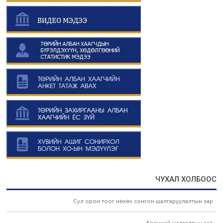
ЧУХАЛ ХОЛБООС
Сул орон тоог нөхөх сонгон шалгаруулалтын зар
Ерөнхий шалгалтын зар