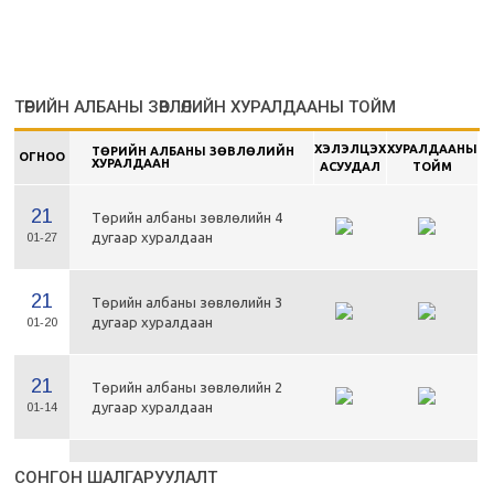
ТӨРИЙН АЛБАНЫ ЗӨВЛӨЛИЙН ХУРАЛДААНЫ ТОЙМ
ХЭЛЭЛЦЭХ
ХУРАЛДААНЫ
ТӨРИЙН АЛБАНЫ ЗӨВЛӨЛИЙН
ОГНОО
ХУРАЛДААН
АСУУДАЛ
ТОЙМ
21
Төрийн албаны зөвлөлийн 4
дугаар хуралдаан
01-27
21
Төрийн албаны зөвлөлийн 3
дугаар хуралдаан
01-20
21
Төрийн албаны зөвлөлийн 2
дугаар хуралдаан
01-14
21
Төрийн албаны зөвлөлийн 1
СОНГОН ШАЛГАРУУЛАЛТ
дугаар хуралдаан
01-13