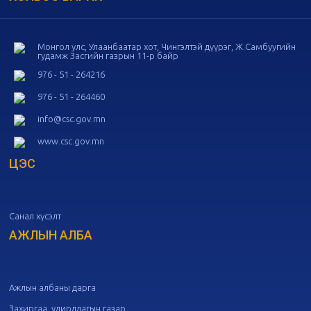
20
Төрийн албаны зөвлөлийн 54
дугаар хуралдаан
10-16
Монгол улс, Улаанбаатар хот, Чингэлтэй дүүрэг, Ж.Самбуугийн
гудамж Засгийн газрын 11-р байр
20
Төрийн албаны зөвлөлийн 53
дугаар хуралдаан
10-14
976 - 51 - 264216
976 - 51 - 264460
20
Төрийн албаны зөвлөлийн 52
info@csc.gov.mn
дугаар хуралдаан
10-09
www.csc.gov.mn
ЦЭС
20
Төрийн албаны зөвлөлийн 51
дугаар хуралдаан
10-07
Санал хүсэлт
20
Төрийн албаны зөвлөлийн 50
дугаар хуралдаан
АЖЛЫН АЛБА
09-30
20
Төрийн албаны зөвлөлийн 49
дугаар хуралдаан
09-21
Ажлын албаны дарга
Захиргаа, удирдлагын газар