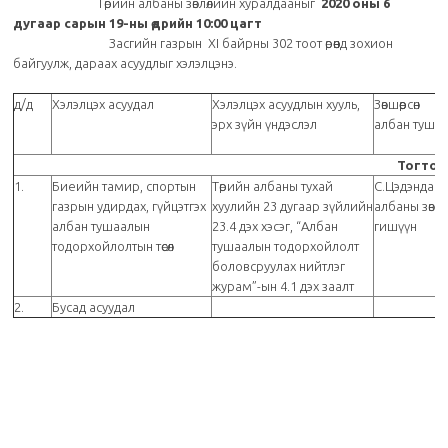
Төрийн албаны зөвлөлийн хуралдааныг
2020 оны 6
дугаар сарын 19-ны өдрийн
10:00
цагт
Засгийн газрын XI байрны 302 тоот өрөөнд зохион
байгуулж, дараах асуудлыг хэлэлцэнэ.
д/д
Хэлэлцэх асуудал
Хэлэлцэх асуудлын хууль,
Зөвшөөрсөн
эрх зүйн үндэслэл
албан туша
Тогтоо
1.
Биеийн тамир, спортын
Төрийн албаны тухай
С.Цэдэндамб
газрын удирдах, гүйцэтгэх
хуулийн 23 дугаар зүйлийн
албаны зөвлө
албан тушаалын
23.4 дэх хэсэг, “Албан
гишүүн
тодорхойлолтын төсөл
тушаалын тодорхойлолт
боловсруулах нийтлэг
журам”-ын 4.1 дэх заалт
2.
Бусад асуудал