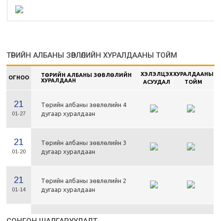
ТӨРИЙН АЛБАНЫ ЗӨВЛӨЛИЙН ХУРАЛДААНЫ ТОЙМ
ХЭЛЭЛЦЭХ
ХУРАЛДААНЫ
ТӨРИЙН АЛБАНЫ ЗӨВЛӨЛИЙН
ОГНОО
ХУРАЛДААН
АСУУДАЛ
ТОЙМ
21
Төрийн албаны зөвлөлийн 4
дугаар хуралдаан
01-27
21
Төрийн албаны зөвлөлийн 3
дугаар хуралдаан
01-20
21
Төрийн албаны зөвлөлийн 2
дугаар хуралдаан
01-14
21
Төрийн албаны зөвлөлийн 1