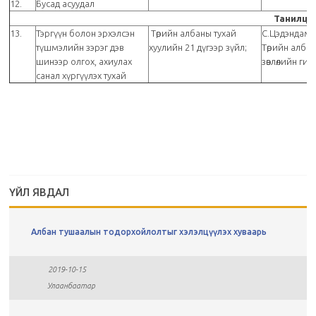
12.
Бусад асуудал
Танилцу
13.
Тэргүүн болон эрхэлсэн
Төрийн албаны тухай
С.Цэдэндамб
түшмэлийн зэрэг дэв
хуулийн 21 дүгээр зүйл;
Төрийн алба
шинээр олгох, ахиулах
зөвлөлийн ги
санал хүргүүлэх тухай
ҮЙЛ ЯВДАЛ
Албан тушаалын тодорхойлолтыг хэлэлцүүлэх хуваарь
2019-10-15
Улаанбаатар