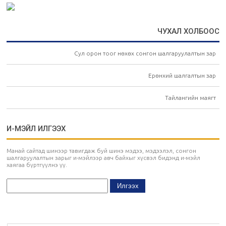
ЧУХАЛ ХОЛБООС
Сул орон тоог нөхөх сонгон шалгаруулалтын зар
Ерөнхий шалгалтын зар
Тайлангийн маягт
И-МЭЙЛ ИЛГЭЭХ
Манай сайтад шинээр тавигдаж буй шинэ мэдээ, мэдээлэл, сонгон
шалгаруулалтын зарыг и-мэйлээр авч байхыг хүсвэл бидэнд и-мэйл
хаягаа бүртгүүлнэ үү.