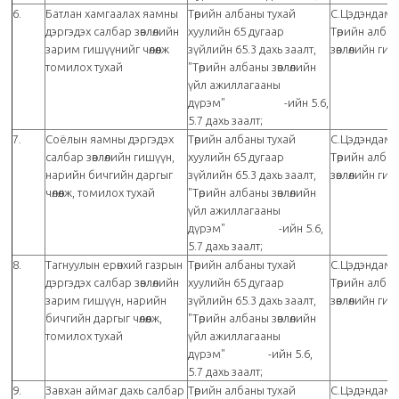
6.
Батлан хамгаалах яамны
Төрийн албаны тухай
С.Цэдэндамб
дэргэдэх салбар зөвлөлийн
хуулийн 65 дугаар
Төрийн алба
зарим гишүүнийг чөлөөлж
зүйлийн 65.3 дахь заалт,
зөвлөлийн ги
томилох тухай
"Төрийн албаны зөвлөлийн
үйл ажиллагааны
дүрэм" -ийн 5.6,
5.7 дахь заалт;
7.
Соёлын яамны дэргэдэх
Төрийн албаны тухай
С.Цэдэндамб
салбар зөвлөлийн гишүүн,
хуулийн 65 дугаар
Төрийн алба
нарийн бичгийн даргыг
зүйлийн 65.3 дахь заалт,
зөвлөлийн ги
чөлөөлж, томилох тухай
"Төрийн албаны зөвлөлийн
үйл ажиллагааны
дүрэм" -ийн 5.6,
5.7 дахь заалт;
8.
Тагнуулын ерөнхий газрын
Төрийн албаны тухай
С.Цэдэндамб
дэргэдэх салбар зөвлөлийн
хуулийн 65 дугаар
Төрийн алба
зарим гишүүн, нарийн
зүйлийн 65.3 дахь заалт,
зөвлөлийн ги
бичгийн даргыг чөлөөлж,
"Төрийн албаны зөвлөлийн
томилох тухай
үйл ажиллагааны
дүрэм" -ийн 5.6,
5.7 дахь заалт;
9.
Завхан аймаг дахь салбар
Төрийн албаны тухай
С.Цэдэндамб