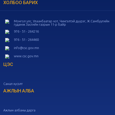
ХОЛБОО БАРИХ
20
Төрийн албаны зөвлөлийн 54
дугаар хуралдаан
10-16
Монгол улс, Улаанбаатар хот, Чингэлтэй дүүрэг, Ж.Самбуугийн
гудамж Засгийн газрын 11-р байр
20
Төрийн албаны зөвлөлийн 53
дугаар хуралдаан
10-14
976 - 51 - 264216
976 - 51 - 264460
20
Төрийн албаны зөвлөлийн 52
info@csc.gov.mn
дугаар хуралдаан
10-09
www.csc.gov.mn
ЦЭС
20
Төрийн албаны зөвлөлийн 51
дугаар хуралдаан
10-07
Санал хүсэлт
20
Төрийн албаны зөвлөлийн 50
дугаар хуралдаан
АЖЛЫН АЛБА
09-30
20
Төрийн албаны зөвлөлийн 49
дугаар хуралдаан
09-21
Ажлын албаны дарга