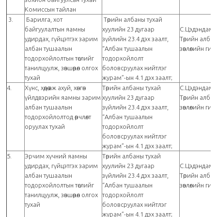
Комиссын тайлан
3.
Барилга, хот
Төрийн албаны тухай
байгуулалтын яамны
хуулийн 23 дугаар
С.Цэдэндамб
удирдах, гүйцэтгэх зарим
зүйлийн 23.4 дэх заалт,
Төрийн алба
албан тушаалын
“Албан тушаалын
зөвлөлийн ги
тодорхойлолтын төслийг
тодорхойлолт
танилцуулж, зөвшөөрөл олгох
боловсруулах нийтлэг
тухай
журам”-ын 4.1 дэх заалт;
4.
Хүнс, хөдөө аж ахуй, хөнгөн
Төрийн албаны тухай
С.Цэдэндамб
үйлдвэрийн яамны зарим
хуулийн 23 дугаар
Төрийн алба
албан тушаалын
зүйлийн 23.4 дэх заалт,
зөвлөлийн ги
тодорхойлолтод өөрчлөлт
“Албан тушаалын
оруулах тухай
тодорхойлолт
боловсруулах нийтлэг
журам”-ын 4.1 дэх заалт;
5.
Эрчим хүчний яамны
Төрийн албаны тухай
удирдах, гүйцэтгэх зарим
хуулийн 23 дугаар
С.Цэдэндамб
албан тушаалын
зүйлийн 23.4 дэх заалт,
Төрийн алба
тодорхойлолтын төслийг
“Албан тушаалын
зөвлөлийн ги
танилцуулж, зөвшөөрөл олгох
тодорхойлолт
тухай
боловсруулах нийтлэг
журам”-ын 4.1 дэх заалт;