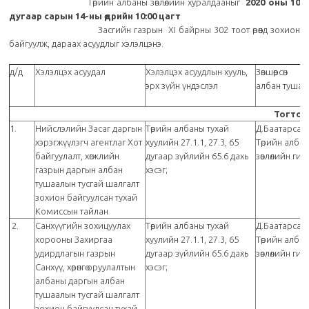
Төрийн албаны зөвлөлийн хуралдааныг
2020 оны 10
дугаар сарын 14-ны өдрийн
10:00
цагт
Засгийн газрын XI байрны 302 тоот өрөөнд зохион
байгуулж, дараах асуудлыг хэлэлцэнэ.
д/д
Хэлэлцэх асуудал
Хэлэлцэх асуудлын хууль,
Зөвшөөрсөн
эрх зүйн үндэслэл
албан тушаа
Тогтоо
1.
Нийслэлийн Засаг даргын
Төрийн албаны тухай
Д.Баатарсай
хэрэгжүүлэгч агентлаг Хот
хуулийн 27.1.1, 27.3, 65
Төрийн алба
байгуулалт, хөгжлийн
дугаар зүйлийн 65.6 дахь
зөвлөлийн ги
газрын даргын албан
хэсэг;
тушаалын тусгай шалгалт
зохион байгуулсан тухай
Комиссын тайлан
2.
Санхүүгийн зохицуулах
Төрийн албаны тухай
Д.Баатарсай
хорооны Захиргаа
хуулийн 27.1.1, 27.3, 65
Төрийн алба
удирдлагын газрын
дугаар зүйлийн 65.6 дахь
зөвлөлийн ги
Санхүү, хөрөнгө оруулалтын
хэсэг;
албаны даргын албан
тушаалын тусгай шалгалт
зохион байгуулсан тухай