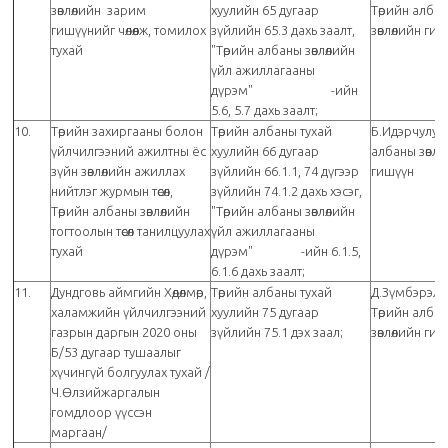
зөвлөлийн зарим
хуулийн 65 дугаар
Төрийн алба
гишүүнийг чөлөөлж, томилох
зүйлийн 65.3 дахь заалт,
зөвлөлийн ги
тухай
"Төрийн албаны зөвлөлийн
үйл ажиллагааны
дүрэм" -ийн
5.6, 5.7 дахь заалт;
10.
Төрийн захиргааны болон
Төрийн албаны тухай
Б.Идэрчулуун
үйлчилгээний ажилтны ёс
хуулийн 66 дугаар
албаны зөвлө
зүйн зөвлөлийн ажиллах
зүйлийн 66.1.1, 74 дүгээр
гишүүн
нийтлэг журмын төсөл,
зүйлийн 74.1.2 дахь хэсэг,
Төрийн албаны зөвлөлийн
"Төрийн албаны зөвлөлийн
тогтоолын төсөл танилцуулах
үйл ажиллагааны
тухай
дүрэм" -ийн 6.1.5,
6.1.6 дахь заалт;
11.
Дундговь аймгийн Хөдөлмөр,
Төрийн албаны тухай
Д.Зүмбэрэлл
халамжийн үйлчилгээний
хуулийн 75 дугаар
Төрийн алба
газрын даргын 2020 оны
зүйлийн 75.1 дэх заал;
зөвлөлийн ги
Б/53 дугаар тушаалыг
хүчингүй болгуулах тухай /
Ч.Өлзийжаргалын
гомдлоор үүссэн
маргаан/