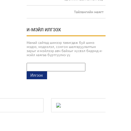
Тайлангийн маягт
И-МЭЙЛ ИЛГЭЭХ
Манай сайтад шинээр тавигдаж буй шинэ
мэдээ, мэдээлэл, сонгон шалгаруулалтын
зарыг и-мэйлээр авч байхыг хүсвэл бидэнд и-
мэйл хаягаа бүртгүүлнэ үү.