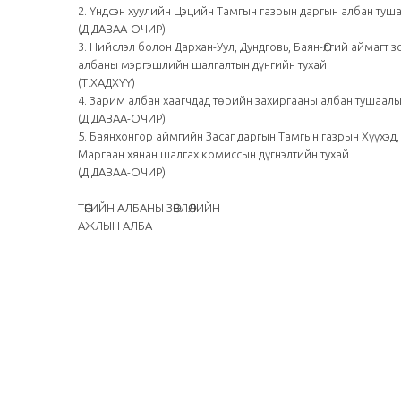
2. Үндсэн хуулийн Цэцийн Тамгын газрын даргын албан туш
(Д.ДАВАА-ОЧИР)
3. Нийслэл болон Дархан-Уул, Дундговь, Баян-Өлгий аймагт
албаны мэргэшлийн шалгалтын дүнгийн тухай
(Т.ХАДХҮҮ)
4. Зарим албан хаагчдад төрийн захиргааны албан тушаалы
(Д.ДАВАА-ОЧИР)
5. Баянхонгор аймгийн Засаг даргын Тамгын газрын Хүүхэд,
Маргаан хянан шалгах комиссын дүгнэлтийн тухай
(Д.ДАВАА-ОЧИР)
ТӨРИЙН АЛБАНЫ ЗӨВЛӨЛИЙН
АЖЛЫН АЛБА