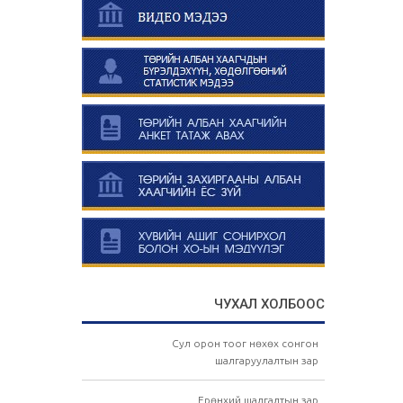
ЧУХАЛ ХОЛБООС
Сул орон тоог нөхөх сонгон
шалгаруулалтын зар
Ерөнхий шалгалтын зар