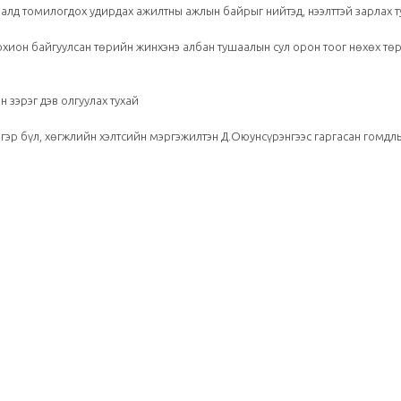
аалд томилогдох удирдах ажилтны ажлын байрыг нийтэд, нээлттэй зарлах т
 зохион байгуулсан төрийн жинхэнэ албан тушаалын сул орон тоог нөхөх тө
н зэрэг дэв олгуулах тухай
 гэр бүл, хөгжлийн хэлтсийн мэргэжилтэн Д.Оюунсүрэнгээс гаргасан гомдл
Төрийн албаны...