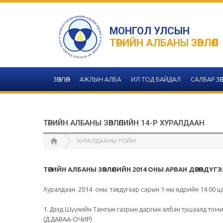
МОНГОЛ УЛСЫН
ТӨРИЙН АЛБАНЫ ЗӨВЛӨЛ
ЗӨВЛӨЛ
АЖЛЫН АЛБА
ИЛ ТОД БАЙДАЛ
САЛБАР ЗӨВ
ТӨРИЙН АЛБАНЫ ЗӨВЛӨЛИЙН 14-Р ХУРАЛДААН
ХУРАЛДААНЫ ТОЙМ
ТӨРИЙН АЛБАНЫ ЗӨВЛӨЛИЙН 2014 ОНЫ АРВАН ДӨРӨВДҮГ
Хуралдаан 2014 оны тавдугаар сарын 1-ны өдрийн 14.00 ца
1. Дээд Шүүхийн Тамгын газрын даргын албан тушаалд томи
(Д.ДАВАА-ОЧИР)