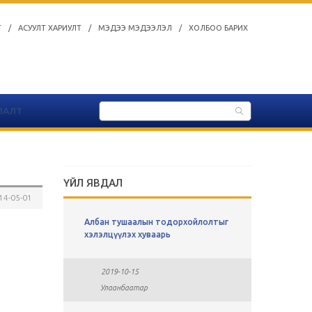
Т
/
АСУУЛТ ХАРИУЛТ
/
МЭДЭЭ МЭДЭЭЛЭЛ
/
ХОЛБОО БАРИХ
ЛАЛТ
ҮЙЛ ЯВДАЛ
14-05-01
ы
Албан тушаалын тодорхойлолтыг
СУЛ АЖЛ
хавсралт
хэлэлцүүлэх хуваарь
2019-0
2019-10-15
Улаан
Улаанбаатар