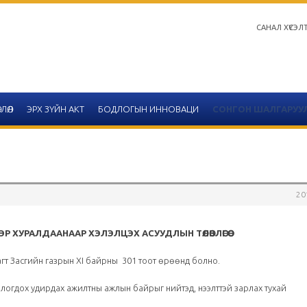
САНАЛ ХҮСЭЛ
ЛӨЛ
ЭРХ ЗҮЙН АКТ
БОДЛОГЫН ИННОВАЦИ
СОНГОН ШАЛГАРУУ
20
Салбар зөвлөлийн 2020 он
тайлангийн хүснэгтийн 
ЭЭР ХУРАЛДААНААР ХЭЛЭЛЦЭХ АСУУДЛЫН ТӨЛӨВЛӨГӨӨ
гт Засгийн газрын ХI байрны 301 тоот өрөөнд болно.
2020-12-14
Улаанбаатар
логдох удирдах ажилтны ажлын байрыг нийтэд, нээлттэй зарлах тухай