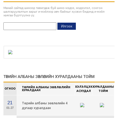
Манай сайтад шинээр тавигдаж буй шинэ мэдээ, мэдээлэл, сонгон
шалгаруулалтын зарыг и-мэйлээр авч байхыг хүсвэл бидэнд и-мэйл
хаягаа бүртгүүлнэ үү.
ТӨРИЙН АЛБАНЫ ЗӨВЛӨЛИЙН ХУРАЛДААНЫ ТОЙМ
ХЭЛЭЛЦЭХ
ХУРАЛДААНЫ
ТӨРИЙН АЛБАНЫ ЗӨВЛӨЛИЙН
ОГНОО
ХУРАЛДААН
АСУУДАЛ
ТОЙМ
21
Төрийн албаны зөвлөлийн 4
дугаар хуралдаан
01-27