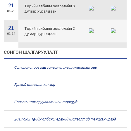
21
Төрийн албаны зөвлөлийн 3
дугаар хуралдаан
01-20
21
Төрийн албаны зөвлөлийн 2
дугаар хуралдаан
01-14
21
Төрийн албаны зөвлөлийн 1
СОНГОН ШАЛГАРУУЛАЛТ
дугаар хуралдаан
01-13
Сул орон тоог нөхөх сонгон шалгаруулалтын зар
20
Төрийн албаны зөвлөлийн 66
дугаар хуралдаан
12-30
Ерөнхий шалгалтын зар
20
Төрийн албаны зөвлөлийн 65
дугаар хуралдаан
12-28
Сонгон шалгаруулалтын шторкууд
20
Төрийн албаны зөвлөлийн 64
2019 оны Төрийн албаны ерөнхий шалгалтад тэнцсэн иргэд
дугаар хуралдаан
12-23