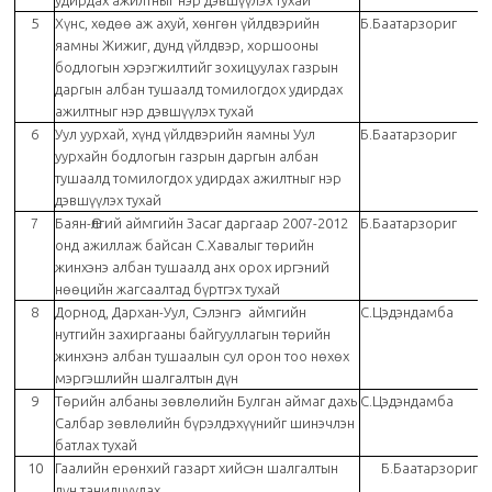
удирдах ажилтныг нэр дэвшүүлэх тухай
5
Хүнс, хөдөө аж ахуй, хөнгөн үйлдвэрийн
Б.Баатарзориг
яамны Жижиг, дунд үйлдвэр, хоршооны
бодлогын хэрэгжилтийг зохицуулах газрын
даргын албан тушаалд томилогдох удирдах
ажилтныг нэр дэвшүүлэх тухай
6
Уул уурхай, хүнд үйлдвэрийн яамны Уул
Б.Баатарзориг
уурхайн бодлогын газрын даргын албан
тушаалд томилогдох удирдах ажилтныг нэр
дэвшүүлэх тухай
7
Баян-Өлгий аймгийн Засаг даргаар 2007-2012
Б.Баатарзориг
онд ажиллаж байсан С.Хавалыг төрийн
жинхэнэ албан тушаалд анх орох иргэний
нөөцийн жагсаалтад бүртгэх тухай
8
Дорнод, Дархан-Уул, Сэлэнгэ аймгийн
С.Цэдэндамба
нутгийн захиргааны байгууллагын төрийн
жинхэнэ албан тушаалын сул орон тоо нөхөх
мэргэшлийн шалгалтын дүн
9
Төрийн албаны зөвлөлийн Булган аймаг дахь
С.Цэдэндамба
Салбар зөвлөлийн бүрэлдэхүүнийг шинэчлэн
батлах тухай
10
Гаалийн ерөнхий газарт хийсэн шалгалтын
Б.Баатарзориг
дүн танилцуулах