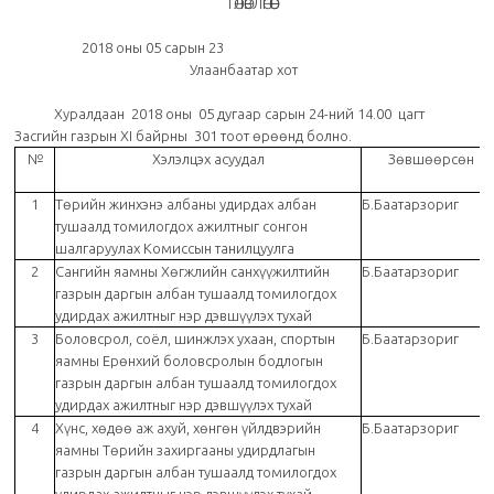
ТӨЛӨВЛӨГӨӨ
2018 оны 05 сарын 23
Улаанбаатар хот
Хуралдаан 2018 оны 05 дугаар сарын 24-ний 14.00 цагт
Засгийн газрын ХI байрны 301 тоот өрөөнд болно.
№
Хэлэлцэх асуудал
Зөвшөөрсөн
1
Төрийн жинхэнэ албаны удирдах албан
Б.Баатарзориг
тушаалд томилогдох ажилтныг сонгон
шалгаруулах Комиссын танилцуулга
2
Сангийн яамны Хөгжлийн санхүүжилтийн
Б.Баатарзориг
газрын даргын албан тушаалд томилогдох
удирдах ажилтныг нэр дэвшүүлэх тухай
3
Боловсрол, соёл, шинжлэх ухаан, спортын
Б.Баатарзориг
яамны Ерөнхий боловсролын бодлогын
газрын даргын албан тушаалд томилогдох
удирдах ажилтныг нэр дэвшүүлэх тухай
4
Хүнс, хөдөө аж ахуй, хөнгөн үйлдвэрийн
Б.Баатарзориг
яамны Төрийн захиргааны удирдлагын
газрын даргын албан тушаалд томилогдох