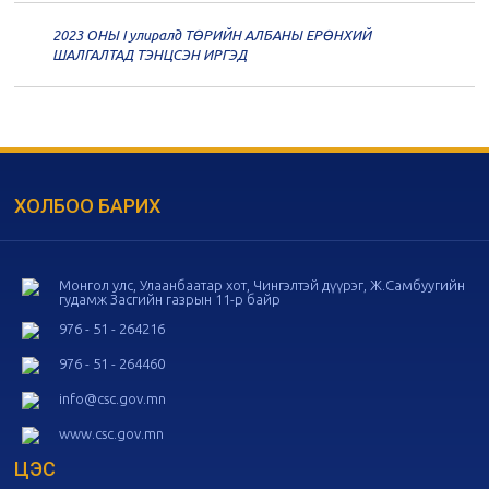
2023 ОНЫ I улиралд ТӨРИЙН АЛБАНЫ ЕРӨНХИЙ
20
Төрийн албаны зөвлөлийн 56
ШАЛГАЛТАД ТЭНЦСЭН ИРГЭД
дугаар хуралдаан
11-05
20
Төрийн албаны зөвлөлийн 55
дугаар хуралдаан
10-28
ХОЛБОО БАРИХ
20
Төрийн албаны зөвлөлийн 54
дугаар хуралдаан
10-16
Монгол улс, Улаанбаатар хот, Чингэлтэй дүүрэг, Ж.Самбуугийн
гудамж Засгийн газрын 11-р байр
20
Төрийн албаны зөвлөлийн 53
дугаар хуралдаан
10-14
976 - 51 - 264216
976 - 51 - 264460
20
Төрийн албаны зөвлөлийн 52
info@csc.gov.mn
дугаар хуралдаан
10-09
www.csc.gov.mn
ЦЭС
20
Төрийн албаны зөвлөлийн 51