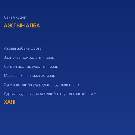
дугаар хуралдаан
10-07
Санал хүсэлт
20
Төрийн албаны зөвлөлийн 50
дугаар хуралдаан
АЖЛЫН АЛБА
09-30
20
Төрийн албаны зөвлөлийн 49
дугаар хуралдаан
09-21
Ажлын албаны дарга
Захиргаа, удирдлагын газар
20
Төрийн албаны зөвлөлийн 48
Сонгон шалгаруулалтын газар
дугаар хуралдаан
09-18
Маргаан хянан шалгах газар
Хүний нөөцийн удирдлага, аудитын газар
20
Төрийн албаны зөвлөлийн 47
Сургалт судалгаа, мэдээллийн нэгдсэн сангийн нэгж
дугаар хуралдаан
09-09
ХАЯГ
20
Төрийн албаны зөвлөлийн 46
дугаар хуралдаан
09-02
20
Төрийн албаны зөвлөлийн 45