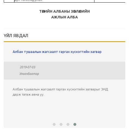
ТӨРИЙН АЛБАНЫ ЗӨВЛӨЛИЙН
АЖЛЫН АЛБА
ҮЙЛ ЯВДАЛ
Албан тушаалын жагсаалт гаргах хүснэгтийн загвар
2019-07-03
Улаанбаатар
Албан тушаалын жагсаалт гаргах хүснэгтийн загварыг ЭНД
дарж татаж авна уу.