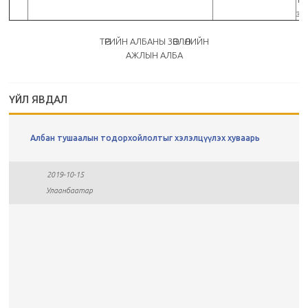
зө
ТӨРИЙН АЛБАНЫ ЗӨВЛӨЛИЙН
АЖЛЫН АЛБА
ҮЙЛ ЯВДАЛ
Албан тушаалын тодорхойлолтыг хэлэлцүүлэх хуваарь
2019-10-15
Улаанбаатар