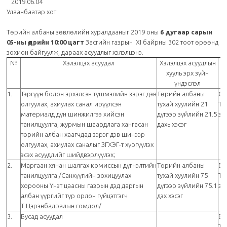
2019.06.04
Улаанбаатар хот
Төрийн албаны зөвлөлийн хуралдааныг 2019 оны
6 дугаар сарын
05-ны өдрийн 10:00 цагт
Засгийн газрын XI байрны 302 тоот өрөөнд
зохион байгуулж, дараах асуудлыг хэлэлцэнэ.
№
Хэлэлцэх асуудал
Хэлэлцэх асуудлын
хууль эрх зүйн
үндэслэл
1.
Тэргүүн болон эрхэлсэн түшмэлийн зэрэг дэв
Төрийн албаны
С.
олгуулах, ахиулах санал ирүүлсэн
тухай хуулийн 21
Тө
материалд дүн шинжилгээ хийсэн
дүгээр зүйлийн 21.5
зө
танилцуулга, журмын шаардлага хангасан
дахь хэсэг
төрийн албан хаагчдад зэрэг дэв шинээр
олгуулах, ахиулах саналыг ЗГХЭГ-т хүргүүлэх
эсэх асуудлийг шийдвэрлүүлэх;
2.
Маргаан хянан шалгах комиссын дүгнэлтийн
Төрийн албаны
Б.
танилцуулга /Санхүүгийн зохицуулах
тухай хуулийн 75
Тө
хорооны Үнэт цаасны газрын дэд даргын
дүгээр зүйлийн 75.1
зө
албан үүргийг түр орлон гүйцэтгэгч
дэх хэсэг
Т.Цэрэнбадралын гомдол/
3.
Бусад асуудал
Б.
Тө