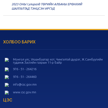
2023 ОНЫ I улиралд ТӨРИЙН АЛБАНЫ ЕРӨНХИЙ
20
Төрийн албаны зөвлөлийн 56
ШАЛГАЛТАД ТЭНЦСЭН ИРГЭД
дугаар хуралдаан
11-05
20
Төрийн албаны зөвлөлийн 55
дугаар хуралдаан
10-28
ХОЛБОО БАРИХ
20
Төрийн албаны зөвлөлийн 54
дугаар хуралдаан
10-16
Монгол улс, Улаанбаатар хот, Чингэлтэй дүүрэг, Ж.Самбуугийн
гудамж Засгийн газрын 11-р байр
20
Төрийн албаны зөвлөлийн 53
дугаар хуралдаан
10-14
976 - 51 - 264216
976 - 51 - 264460
20
Төрийн албаны зөвлөлийн 52
info@csc.gov.mn
дугаар хуралдаан
10-09
www.csc.gov.mn
ЦЭС
20
Төрийн албаны зөвлөлийн 51
дугаар хуралдаан
10-07