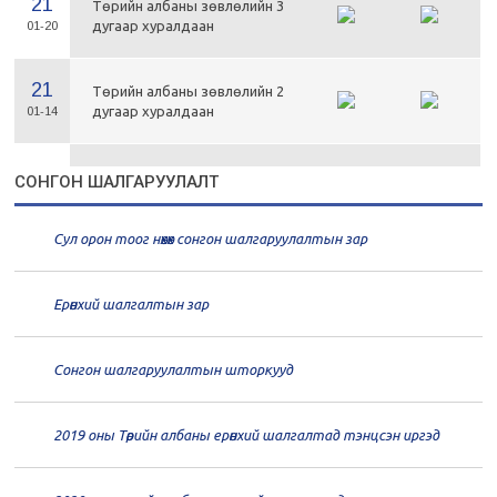
21
Төрийн албаны зөвлөлийн 3
дугаар хуралдаан
01-20
21
Төрийн албаны зөвлөлийн 2
дугаар хуралдаан
01-14
21
Төрийн албаны зөвлөлийн 1
СОНГОН ШАЛГАРУУЛАЛТ
дугаар хуралдаан
01-13
Сул орон тоог нөхөх сонгон шалгаруулалтын зар
20
Төрийн албаны зөвлөлийн 66
дугаар хуралдаан
12-30
Ерөнхий шалгалтын зар
20
Төрийн албаны зөвлөлийн 65
дугаар хуралдаан
12-28
Сонгон шалгаруулалтын шторкууд
20
Төрийн албаны зөвлөлийн 64
2019 оны Төрийн албаны ерөнхий шалгалтад тэнцсэн иргэд
дугаар хуралдаан
12-23