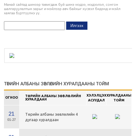
Манай сайтад шинээр тавигдаж буй шинэ мэдээ, мэдээлэл, сонгон
шалгаруулалтын зарыг и-мэйлээр авч байхыг хүсвэл бидэнд и-мэйл
хаягаа бүртгүүлнэ үү.
ТӨРИЙН АЛБАНЫ ЗӨВЛӨЛИЙН ХУРАЛДААНЫ ТОЙМ
ХЭЛЭЛЦЭХ
ХУРАЛДААНЫ
ТӨРИЙН АЛБАНЫ ЗӨВЛӨЛИЙН
ОГНОО
ХУРАЛДААН
АСУУДАЛ
ТОЙМ
21
Төрийн албаны зөвлөлийн 4
дугаар хуралдаан
01-27