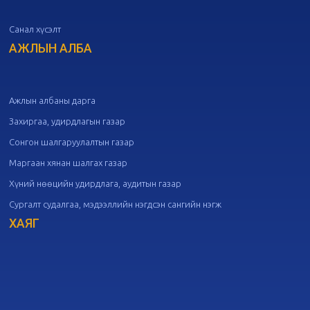
Санал хүсэлт
20
Төрийн албаны зөвлөлийн 50
дугаар хуралдаан
АЖЛЫН АЛБА
09-30
20
Төрийн албаны зөвлөлийн 49
дугаар хуралдаан
09-21
Ажлын албаны дарга
Захиргаа, удирдлагын газар
20
Төрийн албаны зөвлөлийн 48
Сонгон шалгаруулалтын газар
дугаар хуралдаан
09-18
Маргаан хянан шалгах газар
Хүний нөөцийн удирдлага, аудитын газар
20
Төрийн албаны зөвлөлийн 47
Сургалт судалгаа, мэдээллийн нэгдсэн сангийн нэгж
дугаар хуралдаан
09-09
ХАЯГ
20
Төрийн албаны зөвлөлийн 46
дугаар хуралдаан
09-02
20
Төрийн албаны зөвлөлийн 45