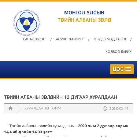
МОНГОЛ УЛСЫН
ТӨРИЙН АЛБАНЫ ЗӨВЛӨЛ
САНАЛ ХҮСЭЛТ
АСУУЛТ ХАРИУЛТ
МЭДЭЭ МЭДЭЭЛЭЛ
/
/
/
ХОЛБОО БАРИХ
ЦЭС
ТӨРИЙН АЛБАНЫ ЗӨВЛӨЛИЙН 12 ДУГААР ХУРАЛДААН
ХУРАЛДААНЫ ТОЙМ
2020-02-14
Төрийн албаны зөвлөлийн хуралдааныг
2020 оны 2 дугаар сарын
14-ний өдрийн 14:00 цагт