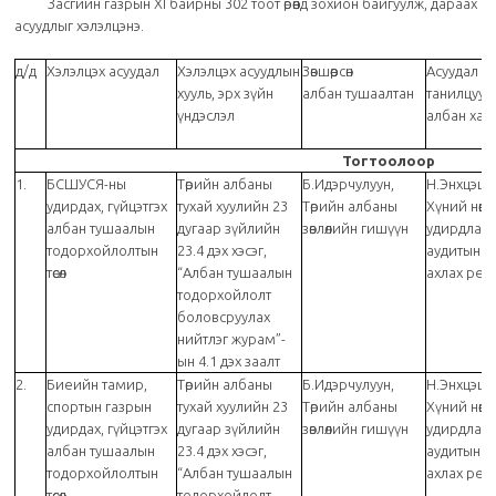
Засгийн газрын XI байрны 302 тоот өрөөнд зохион байгуулж, дараах
асуудлыг хэлэлцэнэ.
д/д
Хэлэлцэх асуудал
Хэлэлцэх асуудлын
Зөвшөөрсөн
Асуудал
хууль, эрх зүйн
албан тушаалтан
танилцуул
үндэслэл
албан хаа
Тогтоолоор
1.
БСШУСЯ-ны
Төрийн албаны
Б.Идэрчулуун,
Н.Энхцэцэг
удирдах, гүйцэтгэх
тухай хуулийн 23
Төрийн албаны
Хүний нөөц
албан тушаалын
дугаар зүйлийн
зөвлөлийн гишүүн
удирдлага
тодорхойлолтын
23.4 дэх хэсэг,
аудитын г
төсөл
“Албан тушаалын
ахлах ре
тодорхойлолт
боловсруулах
нийтлэг журам”-
ын 4.1 дэх заалт
2.
Биеийн тамир,
Төрийн албаны
Б.Идэрчулуун,
Н.Энхцэцэг
спортын газрын
тухай хуулийн 23
Төрийн албаны
Хүний нөөц
удирдах, гүйцэтгэх
дугаар зүйлийн
зөвлөлийн гишүүн
удирдлага
албан тушаалын
23.4 дэх хэсэг,
аудитын г
тодорхойлолтын
“Албан тушаалын
ахлах ре
төсөл
тодорхойлолт