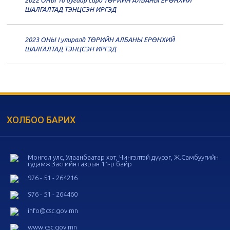
2022 ОНЫ 10 дугаар сард ТӨРИЙН АЛБАНЫ ЕРӨНХИЙ
20
Төрийн албаны зөвлөлийн 57
ШАЛГАЛТАД ТЭНЦСЭН ИРГЭД
дугаар хуралдаан
11-11
2023 ОНЫ I улиралд ТӨРИЙН АЛБАНЫ ЕРӨНХИЙ
20
Төрийн албаны зөвлөлийн 56
ШАЛГАЛТАД ТЭНЦСЭН ИРГЭД
дугаар хуралдаан
11-05
20
Төрийн албаны зөвлөлийн 55
дугаар хуралдаан
10-28
ХОЛБОО БАРИХ
20
Төрийн албаны зөвлөлийн 54
дугаар хуралдаан
10-16
Монгол улс, Улаанбаатар хот, Чингэлтэй дүүрэг, Ж.Самбуугийн
гудамж Засгийн газрын 11-р байр
20
Төрийн албаны зөвлөлийн 53
дугаар хуралдаан
10-14
976 - 51 - 264216
976 - 51 - 264460
20
Төрийн албаны зөвлөлийн 52
info@csc.gov.mn
дугаар хуралдаан
10-09
www.csc.gov.mn