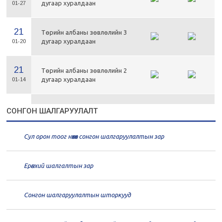
дугаар хуралдаан
01-27
21
Төрийн албаны зөвлөлийн 3
дугаар хуралдаан
01-20
21
Төрийн албаны зөвлөлийн 2
дугаар хуралдаан
01-14
21
Төрийн албаны зөвлөлийн 1
СОНГОН ШАЛГАРУУЛАЛТ
дугаар хуралдаан
01-13
Сул орон тоог нөхөх сонгон шалгаруулалтын зар
20
Төрийн албаны зөвлөлийн 66
дугаар хуралдаан
12-30
Ерөнхий шалгалтын зар
20
Төрийн албаны зөвлөлийн 65
дугаар хуралдаан
12-28
Сонгон шалгаруулалтын шторкууд