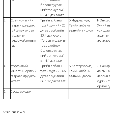
боловсруулах
нийтлэг журам”-
ын 4.1 дэх заалт
3.
Соёл урлагийн
Төрийн албаны
Б.Идэрчулуун,
Н.Энхцэцэг
газрын удирдах,
тухай хуулийн 23
Төрийн албаны
Хүний нөөц
гүйцэтгэх албан
дугаар зүйлийн
зөвлөлийн гишүүн
удирдлага
тушаалын
23.4 дэх хэсэг,
аудитын г
тодорхойлолтын
“Албан тушаалын
ахлах ре
төсөл
тодорхойлолт
боловсруулах
нийтлэг журам”-
ын 4.1 дэх заалт
4.
Мэргэжлийн
Төрийн албаны
Б.Баатарзориг,
Л.Санжраг
хяналтын ерөнхий
тухай хуулийн 66
Төрийн албаны
Ажлын ал
газраас ирүүлсэн
дугаар зүйлийн
зөвлөлийн дарга
даргын ал
хүсэлт
66.1.12 дах заалт
үүргийг тү
орлон гүй
5.
Бусад асуудал