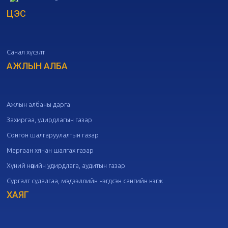
ЦЭС
20
Төрийн албаны зөвлөлийн 51
дугаар хуралдаан
10-07
Санал хүсэлт
20
Төрийн албаны зөвлөлийн 50
дугаар хуралдаан
АЖЛЫН АЛБА
09-30
20
Төрийн албаны зөвлөлийн 49
дугаар хуралдаан
09-21
Ажлын албаны дарга
Захиргаа, удирдлагын газар
20
Төрийн албаны зөвлөлийн 48
Сонгон шалгаруулалтын газар
дугаар хуралдаан
09-18
Маргаан хянан шалгах газар
Хүний нөөцийн удирдлага, аудитын газар
20
Төрийн албаны зөвлөлийн 47
Сургалт судалгаа, мэдээллийн нэгдсэн сангийн нэгж
дугаар хуралдаан
09-09
ХАЯГ
20
Төрийн албаны зөвлөлийн 46
дугаар хуралдаан
09-02