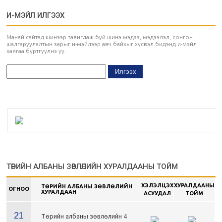
И-МЭЙЛ ИЛГЭЭХ
Манай сайтад шинээр тавигдаж буй шинэ мэдээ, мэдээлэл, сонгон
шалгаруулалтын зарыг и-мэйлээр авч байхыг хүсвэл бидэнд и-мэйл
хаягаа бүртгүүлнэ үү.
ТӨРИЙН АЛБАНЫ ЗӨВЛӨЛИЙН ХУРАЛДААНЫ ТОЙМ
ХЭЛЭЛЦЭХ
ХУРАЛДААНЫ
ТӨРИЙН АЛБАНЫ ЗӨВЛӨЛИЙН
ОГНОО
ХУРАЛДААН
АСУУДАЛ
ТОЙМ
21
Төрийн албаны зөвлөлийн 4