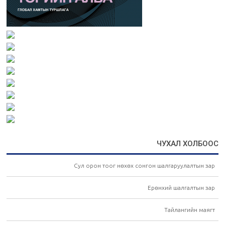
ЧУХАЛ ХОЛБООС
Сул орон тоог нөхөх сонгон шалгаруулалтын зар
Ерөнхий шалгалтын зар
Тайлангийн маягт