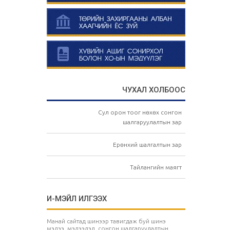
ЧУХАЛ ХОЛБООС
Сул орон тоог нөхөх сонгон
шалгаруулалтын зар
Ерөнхий шалгалтын зар
Тайлангийн маягт
И-МЭЙЛ ИЛГЭЭХ
Манай сайтад шинээр тавигдаж буй шинэ
мэдээ, мэдээлэл, сонгон шалгаруулалтын