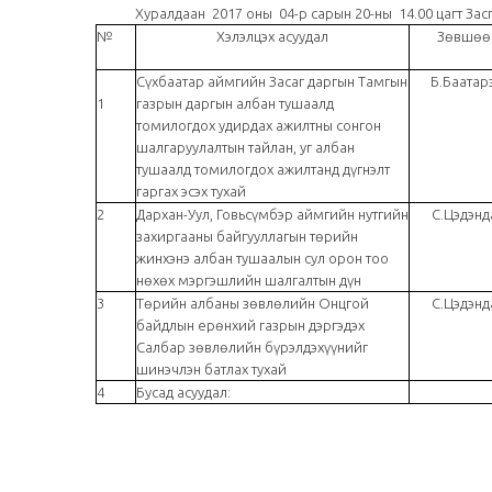
Хуралдаан 2017 оны 04-р сарын 20-ны 14.00 цагт Засги
№
Хэлэлцэх асуудал
Зөвшөө
Сүхбаатар аймгийн Засаг даргын Тамгын
Б.Баатар
1
газрын даргын албан тушаалд
томилогдох удирдах ажилтны сонгон
шалгаруулалтын тайлан, уг албан
тушаалд томилогдох ажилтанд дүгнэлт
гаргах эсэх тухай
2
Дархан-Уул, Говьсүмбэр аймгийн нутгийн
С.Цэдэн
захиргааны байгууллагын төрийн
жинхэнэ албан тушаалын сул орон тоо
нөхөх мэргэшлийн шалгалтын дүн
3
Төрийн албаны зөвлөлийн Онцгой
С.Цэдэн
байдлын ерөнхий газрын дэргэдэх
Салбар зөвлөлийн бүрэлдэхүүнийг
шинэчлэн батлах тухай
4
Бусад асуудал: