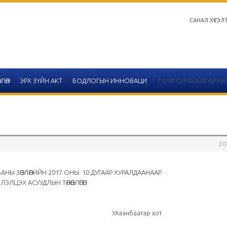
САНАЛ ХҮСЭЛ
ЛӨЛ
ЭРХ ЗҮЙН АКТ
БОДЛОГЫН ИННОВАЦИ
СОНГОН ШАЛГАРУУ
20
Салбар зөвлөлийн 2020 он
тайлангийн хүснэгтийн 
АНЫ ЗӨВЛӨЛИЙН 2017 ОНЫ 10 ДУГААР ХУРАЛДААНААР
ЛЭЛЦЭХ АСУУДЛЫН ТӨЛӨВЛӨГӨӨ
2020-12-14
Улаанбаатар
ээр сарын 19 Улаанбаатар хот