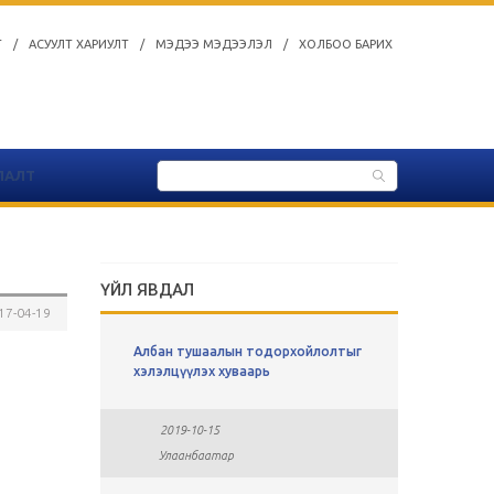
Т
/
АСУУЛТ ХАРИУЛТ
/
МЭДЭЭ МЭДЭЭЛЭЛ
/
ХОЛБОО БАРИХ
ЛАЛТ
ҮЙЛ ЯВДАЛ
17-04-19
ы
Албан тушаалын тодорхойлолтыг
СУЛ АЖЛ
хавсралт
хэлэлцүүлэх хуваарь
2019-0
2019-10-15
Улаан
Улаанбаатар