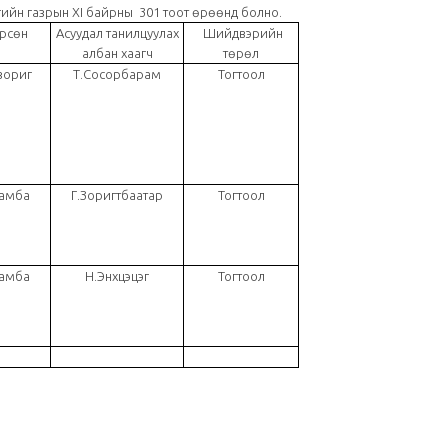
йн газрын ХI байрны 301 тоот өрөөнд болно.
рсөн
Асуудал танилцуулах
Шийдвэрийн
албан хаагч
төрөл
зориг
Т.Сосорбарам
Тогтоол
Төрийн албаны...
дамба
Г.Зоригтбаатар
Тогтоол
дамба
Н.Энхцэцэг
Тогтоол