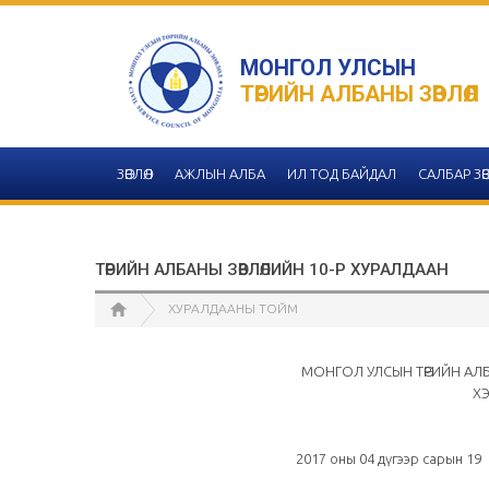
МОНГОЛ УЛСЫН
ТӨРИЙН АЛБАНЫ ЗӨВЛӨЛ
ЗӨВЛӨЛ
АЖЛЫН АЛБА
ИЛ ТОД БАЙДАЛ
САЛБАР ЗӨВ
ТӨРИЙН АЛБАНЫ ЗӨВЛӨЛИЙН 10-Р ХУРАЛДААН
ХУРАЛДААНЫ ТОЙМ
МОНГОЛ УЛСЫН ТӨРИЙН АЛБ
ХЭ
2017 оны 04 дүг