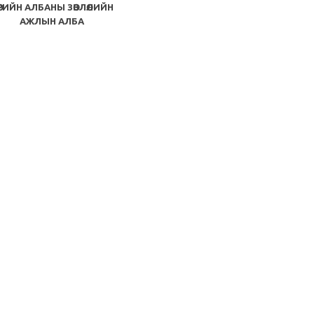
ӨРИЙН АЛБАНЫ ЗӨВЛӨЛИЙН
АЖЛЫН АЛБА