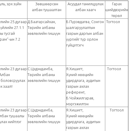
ль, эрх зүйн
Зөвшөөрсөн
Асуудал танилцуулах
Гарах
албан тушаалтан
албан хаагч
шийдвэрийн
төрөл
улийн 25 дугаар
Д.Баатарсайхан,
Б.Пүрэвдагва, Сонгон
Тогтоол
зүйлийн 27.1.1
Төрийн албаны
шалгаруулалтын
ны тусгай
зөвлөлийн гишүүн
газрын даргын албан
рам”-ын 7.2
үүргийг түр орлон
гүйцэтгэгч
Төрийн албаны...
улийн 23 дугаар
С.Цэдэндамба,
Я.Хишигт,
Tогтоол
“Албан
Төрийн албаны
Хүний нөөцийн
 боловсруулах
зөвлөлийн гишүүн
удирдлага, аудитын
х заалт
газрын ахлах
референт,
Б.Чойжилгарав,
мэргэжилтэн
улийн 23 дугаар
С.Цэдэндамба,
Я.Хишигт,
Tогтоол
“Албан тушаалы
Төрийн албаны
Хүний нөөцийн
лах нийтлэг
зөвлөлийн гишүүн
удирдлага, аудитын
газрын ахлах