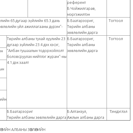
референт
Б.Чойжилгарав,
мэргэжилтэн
лийн 65 дугаар зүйлийн 65.3 дахь
Б.Баатарзориг,
Tогтоол
зөвлөлийн үйл ажиллагааны дүрэм”-
Төрийн албаны
зөвлөлийн дарга
Төрийн албаны тухай хуулийн 23
Б.Баатарзориг,
Tогтоол
дугаар зүйлийн 23.4 дэх хэсэг,
Төрийн албаны
“Албан тушаалын тодорхойлолт
зөвлөлийн дарга
ын
боловсруулах нийтлэг журам”-ны
4.1 дэх заалт
рын
гийн
Б.Баатарзориг
Б.Алтанзул,
Тэмдэглэл
Төрийн албаны зөвлөлийн дарга
Ажлын албаны дарга
ТӨРИЙН АЛБАНЫ ЗӨВЛӨЛИЙН