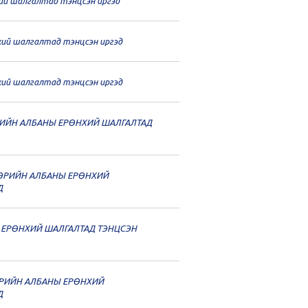
хий шалгалтад тэнцсэн иргэд
нхий шалгалтад тэнцсэн иргэд
нхий шалгалтад тэнцсэн иргэд
ТӨРИЙН АЛБАНЫ ЕРӨНХИЙ ШАЛГАЛТАД
 ТӨРИЙН АЛБАНЫ ЕРӨНХИЙ
Д
 ЕРӨНХИЙ ШАЛГАЛТАД ТЭНЦСЭН
ТӨРИЙН АЛБАНЫ ЕРӨНХИЙ
Д