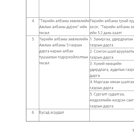
4.
“Төрийн албаны зөвлөлийн
Төрийн албаны тухай хуу
Ажлын албаны дүрэм”-ийн
хэсэг, “Төрийн албаны 
төсөл
ийн 5.2 дахь заалт
5.
Төрийн албаны зөвлөлийн
1. Захиргаа, удирдлагын
Ажлын албаны 5 газрын
газрын дарга
дарга нарын албан
2. Сонгон шалгаруулалт
тушаалын тодорхойлолтын
газрын дарга
төсөл
3. Хүний нөөцийн
удирдлага, аудитын газ
дарга
4. Маргаан хянан шалгах
газрын дарга
5. Сургалт судалгаа,
мэдээллийн нэгдсэн сан
газрын дарга
6.
Бусад асуудал