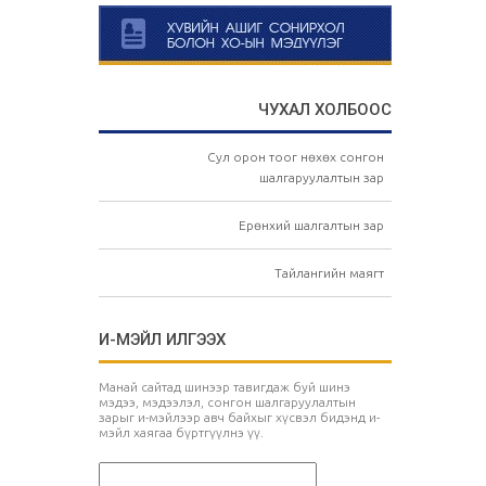
ЧУХАЛ ХОЛБООС
Сул орон тоог нөхөх сонгон
шалгаруулалтын зар
Ерөнхий шалгалтын зар
Тайлангийн маягт
И-МЭЙЛ ИЛГЭЭХ
Манай сайтад шинээр тавигдаж буй шинэ
мэдээ, мэдээлэл, сонгон шалгаруулалтын
зарыг и-мэйлээр авч байхыг хүсвэл бидэнд и-
мэйл хаягаа бүртгүүлнэ үү.