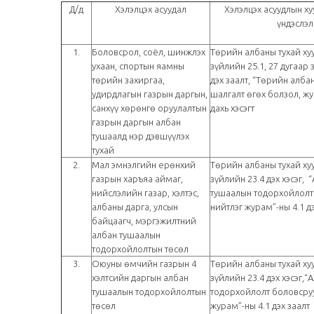
Д/д
Хэлэлцэх асуудал
Хэлэлцэх асуудлын хуу
үндэслэл
1.
Боловсрол, соёл, шинжлэх
Төрийн албаны тухай ху
ухаан, спортын яамны
зүйлийн 25.1, 27 дугаар 
төрийн захиргаа,
дэх заалт, “Төрийн алба
удирдлагын газрын даргын,
шалгалт өгөх болзол, жу
санхүү хөрөнгө оруулалтын
дахь хэсэгт
газрын даргын албан
тушаалд нэр дэвшүүлэх
тухай
2.
Мал эмнэлгийн ерөнхий
Төрийн албаны тухай ху
газрын харъяа аймаг,
зүйлийн 23.4 дэх хэсэг, 
нийслэлийн газар, хэлтэс,
тушаалын тодорхойлолт
албаны дарга, улсын
нийтлэг журам”-ны 4.1 дэ
байцаагч, мэргэжилтний
албан тушаалын
тодорхойлолтын төсөл
3.
Оюуны өмчийн газрын 4
Төрийн албаны тухай ху
хэлтсийн даргын албан
зүйлийн 23.4 дэх хэсэг,
тушаалын тодорхойлолтын
тодорхойлолт боловсруу
төсөл
журам”-ны 4.1 дэх заалт