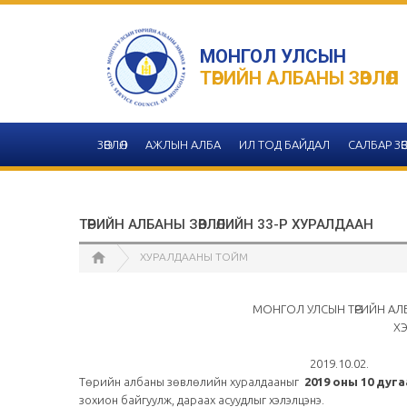
МОНГОЛ УЛСЫН
ТӨРИЙН АЛБАНЫ ЗӨВЛӨЛ
ЗӨВЛӨЛ
АЖЛЫН АЛБА
ИЛ ТОД БАЙДАЛ
САЛБАР ЗӨВ
ТӨРИЙН АЛБАНЫ ЗӨВЛӨЛИЙН 33-Р ХУРАЛДААН
ХУРАЛДААНЫ ТОЙМ
МОНГОЛ УЛСЫН ТӨРИЙН АЛБ
ХЭ
2019.10.0
Төрийн албаны зөвлөлийн хуралдааныг
2019 оны 10 дуга
зохион байгуулж, дараах асуудлыг хэлэлцэнэ.