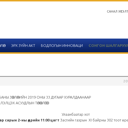
САНАЛ ХҮСЭЛ
ЛӨЛ
ЭРХ ЗҮЙН АКТ
БОДЛОГЫН ИННОВАЦИ
СОНГОН ШАЛГАРУУ
20
Салбар зөвлөлийн 2020 он
тайлангийн хүснэгтийн 
АНЫ ЗӨВЛӨЛИЙН 2019 ОНЫ 33 ДУГААР ХУРАЛДААНААР
ЛЭЛЦЭХ АСУУДЛЫН ТӨЛӨВЛӨГӨӨ
2020-12-14
2. Улаанбаатар хот
Улаанбаатар
ар сарын 2-ны өдрийн 11:00 цагт
Засгийн газрын XI байрны 302 тоот өр