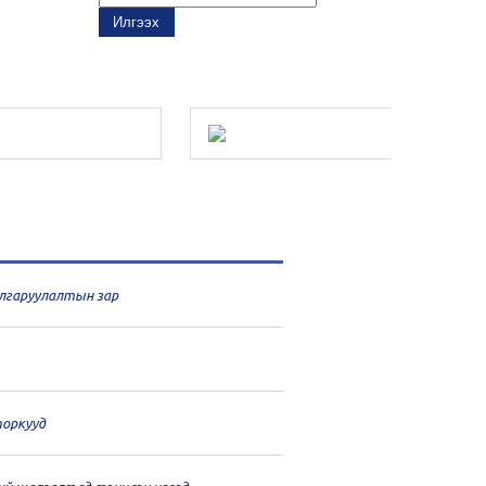
шалгаруулалтын зар
оркууд