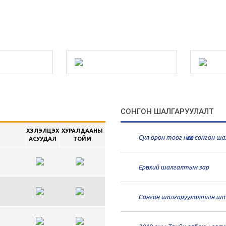
СОНГОН ШАЛГАРУУЛАЛТ
ХЭЛЭЛЦЭХ
ХУРАЛДААНЫ
Сул орон тоог нөхөх сонгон 
АСУУДАЛ
ТОЙМ
Ерөнхий шалгалтын зар
Сонгон шалгаруулалтын шт