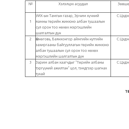
№
Хэлэлцэх асуудал
Зөвшө
УИХ-ын Тамгын газар, Эрчим хүчний
С.Цэдэ
1
яамны төрийн жинхэнэ албан тушаалын
сул орон тоо нөхөх мэргэшлийн
шалгалтын дүн
2
Өмнөговь, Баянхонгор аймгийн нутгийн
С.Цэдэ
захиргааны байгууллагын төрийн жинхэнэ
албан тушаалын сул орон тоо нөхөх
мэргэшлийн шалгалтын дүн
3
Зарим албан хаагчдыг "Төрийн албаны
С.Цэдэ
тэргүүний ажилтан" цол, тэмдгээр шагнах
тухай
Т