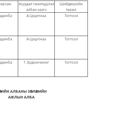
өрсөн
Асуудал танилцуулах
Шийдвэрийн
албан хаагч
төрөл
ндамба
А.Цэцэгмаа
Тогтоол
ндамба
А.Цэцэгмаа
Тогтоол
Төрийн албаны...
ндамба
Г.Эрдэнэчимэг
Тогтоол
ӨРИЙН АЛБАНЫ ЗӨВЛӨЛИЙН
АЖЛЫН АЛБА