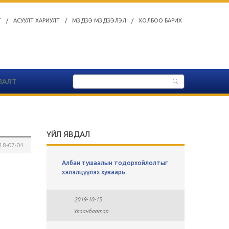
Т
/
АСУУЛТ ХАРИУЛТ
/
МЭДЭЭ МЭДЭЭЛЭЛ
/
ХОЛБОО БАРИХ
ЛАЛТ
ҮЙЛ ЯВДАЛ
18-07-04
ы
Албан тушаалын тодорхойлолтыг
СУЛ АЖЛ
хавсралт
хэлэлцүүлэх хуваарь
2019-0
2019-10-15
Улаан
Улаанбаатар