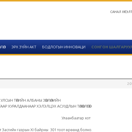
САНАЛ ХҮСЭЛ
ЛӨЛ
ЭРХ ЗҮЙН АКТ
БОДЛОГЫН ИННОВАЦИ
СОНГОН ШАЛГАРУУ
20
Салбар зөвлөлийн 2020 он
тайлангийн хүснэгтийн 
УЛСЫН ТӨРИЙН АЛБАНЫ ЗӨВЛӨЛИЙН
АР ХУРАЛДААНААР ХЭЛЭЛЦЭХ АСУУДЛЫН ТӨЛӨВЛӨГӨӨ
2020-12-14
сарын 04 Улаанбаатар хот
Улаанбаатар
асгийн газрын ХI байрны 301 тоот өрөөнд болно.