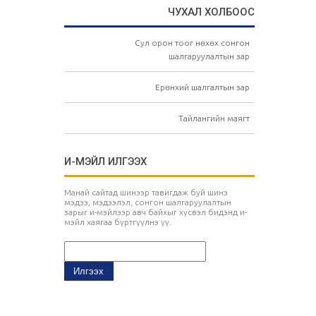
ЧУХАЛ ХОЛБООС
Сул орон тоог нөхөх сонгон
шалгаруулалтын зар
Ерөнхий шалгалтын зар
Тайлангийн маягт
И-МЭЙЛ ИЛГЭЭХ
Манай сайтад шинээр тавигдаж буй шинэ
мэдээ, мэдээлэл, сонгон шалгаруулалтын
зарыг и-мэйлээр авч байхыг хүсвэл бидэнд и-
мэйл хаягаа бүртгүүлнэ үү.