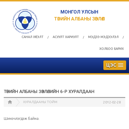
МОНГОЛ УЛСЫН
ТӨРИЙН АЛБАНЫ ЗӨВЛӨЛ
САНАЛ ХҮСЭЛТ
АСУУЛТ ХАРИУЛТ
МЭДЭЭ МЭДЭЭЛЭЛ
/
/
/
ХОЛБОО БАРИХ
ЦЭС
ТӨРИЙН АЛБАНЫ ЗӨВЛӨЛИЙН 6-Р ХУРАЛДААН
ХУРАЛДААНЫ ТОЙМ
2012-02-28
Шинэчлэгдэж байна.