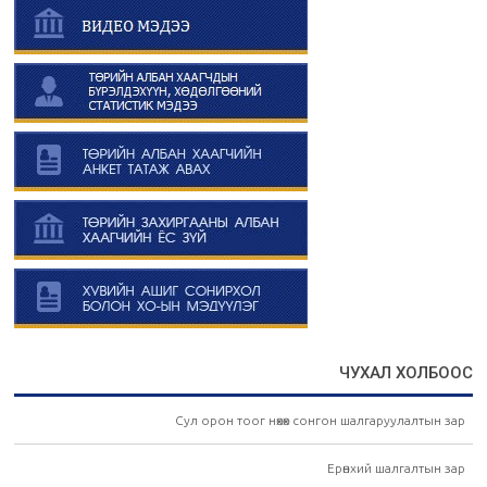
ЧУХАЛ ХОЛБООС
Сул орон тоог нөхөх сонгон шалгаруулалтын зар
Ерөнхий шалгалтын зар