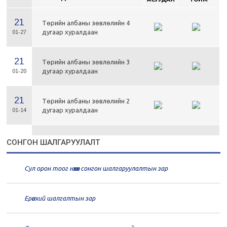
21
Төрийн албаны зөвлөлийн 4
дугаар хуралдаан
01-27
21
Төрийн албаны зөвлөлийн 3
дугаар хуралдаан
01-20
21
Төрийн албаны зөвлөлийн 2
дугаар хуралдаан
01-14
21
Төрийн албаны зөвлөлийн 1
СОНГОН ШАЛГАРУУЛАЛТ
дугаар хуралдаан
01-13
Сул орон тоог нөхөх сонгон шалгаруулалтын зар
20
Төрийн албаны зөвлөлийн 66
дугаар хуралдаан
12-30
Ерөнхий шалгалтын зар
20
Төрийн албаны зөвлөлийн 65