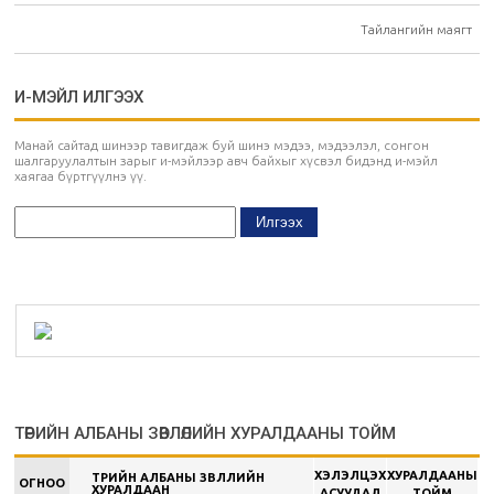
Тайлангийн маягт
И-МЭЙЛ ИЛГЭЭХ
Манай сайтад шинээр тавигдаж буй шинэ мэдээ, мэдээлэл, сонгон
шалгаруулалтын зарыг и-мэйлээр авч байхыг хүсвэл бидэнд и-мэйл
хаягаа бүртгүүлнэ үү.
ТӨРИЙН АЛБАНЫ ЗӨВЛӨЛИЙН ХУРАЛДААНЫ ТОЙМ
ХЭЛЭЛЦЭХ
ХУРАЛДААНЫ
ТӨРИЙН АЛБАНЫ ЗӨВЛӨЛИЙН
ОГНОО
ХУРАЛДААН
АСУУДАЛ
ТОЙМ