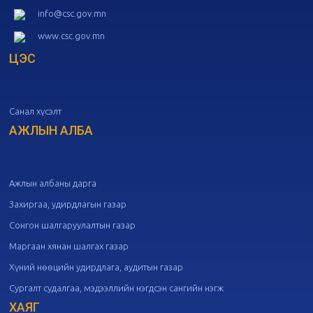
20
Төрийн албаны зөвлөлийн 52
info@csc.gov.mn
дугаар хуралдаан
10-09
www.csc.gov.mn
ЦЭС
20
Төрийн албаны зөвлөлийн 51
дугаар хуралдаан
10-07
Санал хүсэлт
20
Төрийн албаны зөвлөлийн 50
дугаар хуралдаан
АЖЛЫН АЛБА
09-30
20
Төрийн албаны зөвлөлийн 49
дугаар хуралдаан
09-21
Ажлын албаны дарга
Захиргаа, удирдлагын газар
20
Төрийн албаны зөвлөлийн 48
Сонгон шалгаруулалтын газар
дугаар хуралдаан
09-18
Маргаан хянан шалгах газар
Хүний нөөцийн удирдлага, аудитын газар
20
Төрийн албаны зөвлөлийн 47
Сургалт судалгаа, мэдээллийн нэгдсэн сангийн нэгж
дугаар хуралдаан
09-09
ХАЯГ