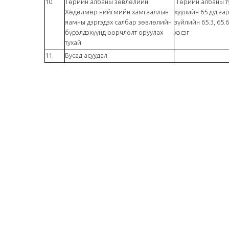
10.
Төрийн албаны зөвлөлийн
Төрийн албаны т
Хөдөлмөр нийгмийн хамгааллын
хуулийн 65 дугаа
яамны дэргэдэх салбар зөвлөлийн
зүйлийн 65.3, 65.6
бүрэлдэхүүнд өөрчлөлт оруулах
хэсэг
тухай
11.
Бусад асуудал