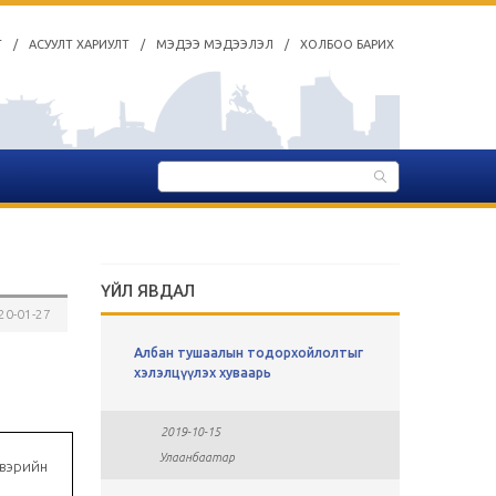
Т
/
АСУУЛТ ХАРИУЛТ
/
МЭДЭЭ МЭДЭЭЛЭЛ
/
ХОЛБОО БАРИХ
ЛАЛТ
ҮЙЛ ЯВДАЛ
20-01-27
ы
Албан тушаалын тодорхойлолтыг
СУЛ АЖЛ
хавсралт
хэлэлцүүлэх хуваарь
2019-0
2019-10-15
Улаан
Улаанбаатар
вэрийн
л