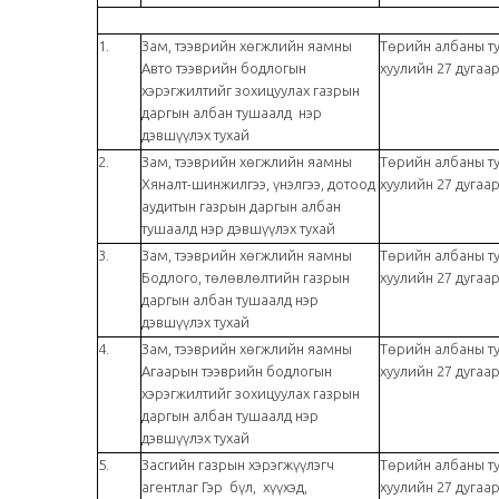
1.
Зам, тээврийн хөгжлийн яамны
Төрийн албаны т
Авто тээврийн бодлогын
хуулийн 27 дугаар
хэрэгжилтийг зохицуулах газрын
даргын албан тушаалд нэр
дэвшүүлэх тухай
2.
Зам, тээврийн хөгжлийн яамны
Төрийн албаны т
Хяналт-шинжилгээ, үнэлгээ, дотоод
хуулийн 27 дугаар
аудитын газрын даргын албан
тушаалд нэр дэвшүүлэх тухай
3.
Зам, тээврийн хөгжлийн яамны
Төрийн албаны т
Бодлого, төлөвлөлтийн газрын
хуулийн 27 дугаар
даргын албан тушаалд нэр
дэвшүүлэх тухай
4.
Зам, тээврийн хөгжлийн яамны
Төрийн албаны т
Агаарын тээврийн бодлогын
хуулийн 27 дугаар
хэрэгжилтийг зохицуулах газрын
даргын албан тушаалд нэр
дэвшүүлэх тухай
5.
Засгийн газрын хэрэгжүүлэгч
Төрийн албаны т
агентлаг Гэр бүл, хүүхэд,
хуулийн 27 дугаар