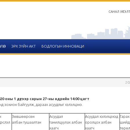
САНАЛ ХҮСЭЛ
ЛӨЛ
ЭРХ ЗҮЙН АКТ
БОДЛОГЫН ИННОВАЦИ
СОНГОН ШАЛГАРУУ
20
Салбар зөвлөлийн 2020 он
тайлангийн хүснэгтийн 
20 оны 1 дүгээр сарын 27-ны өдрийн 14:00 цагт
н байгуулж, дараах асуудлыг хэлэлцэнэ.
2020-12-14
н
Зөвшөөрсөн
Асуудал
Асуудал хэлэлцэхэд
Гарах
Улаанбаатар
дэслэл
албан тушаалтан
танилцуулах албан
оролцох албан
шийд
хаагч
хаагч
төрө