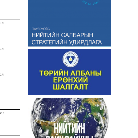
ол
ол
ол
оол