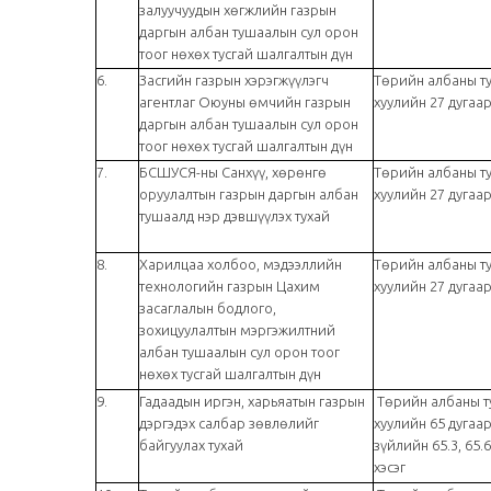
залуучуудын хөгжлийн газрын
даргын албан тушаалын сул орон
тоог нөхөх тусгай шалгалтын дүн
6.
Засгийн газрын хэрэгжүүлэгч
Төрийн албаны т
агентлаг Оюуны өмчийн газрын
хуулийн 27 дугаар
даргын албан тушаалын сул орон
тоог нөхөх тусгай шалгалтын дүн
7.
БСШУСЯ-ны Санхүү, хөрөнгө
Төрийн албаны т
оруулалтын газрын даргын албан
хуулийн 27 дугаар
тушаалд нэр дэвшүүлэх тухай
8.
Харилцаа холбоо, мэдээллийн
Төрийн албаны т
технологийн газрын Цахим
хуулийн 27 дугаар
засаглалын бодлого,
зохицуулалтын мэргэжилтний
албан тушаалын сул орон тоог
нөхөх тусгай шалгалтын дүн
9.
Гадаадын иргэн, харьяатын газрын
Төрийн албаны т
дэргэдэх салбар зөвлөлийг
хуулийн 65 дугаа
байгуулах тухай
зүйлийн 65.3, 65.6
хэсэг