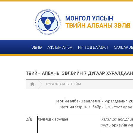
МОНГОЛ УЛСЫН
ТӨРИЙН АЛБАНЫ ЗӨВЛӨЛ
ЗӨВЛӨЛ
АЖЛЫН АЛБА
ИЛ ТОД БАЙДАЛ
САЛБАР ЗӨВ
ТӨРИЙН АЛБАНЫ ЗӨВЛӨЛИЙН 7 ДУГААР ХУРАЛДААН
ХУРАЛДААНЫ ТОЙМ
Төрийн албаны зөвлөлийн хуралдааныг
20
Засгийн газрын XI байрны 302 тоот өрөөнд зохио
д/д
Хэлэлцэх асуудал
Хэлэлцэх асуудлы
хууль, эрх зүйн үн