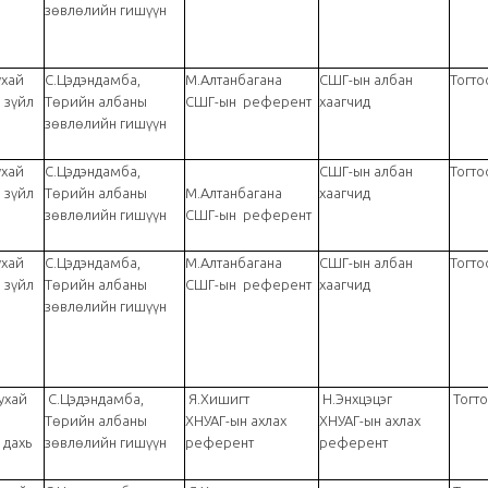
зөвлөлийн гишүүн
ухай
С.Цэдэндамба,
М.Алтанбагана
СШГ-ын албан
Тогто
 зүйл
Төрийн албаны
СШГ-ын референт
хаагчид
зөвлөлийн гишүүн
ухай
С.Цэдэндамба,
СШГ-ын албан
Тогто
 зүйл
Төрийн албаны
М.Алтанбагана
хаагчид
зөвлөлийн гишүүн
СШГ-ын референт
ухай
С.Цэдэндамба,
М.Алтанбагана
СШГ-ын албан
Тогто
 зүйл
Төрийн албаны
СШГ-ын референт
хаагчид
зөвлөлийн гишүүн
ухай
С.Цэдэндамба,
Я.Хишигт
Н.Энхцэцэг
Тогт
р
Төрийн албаны
ХНУАГ-ын ахлах
ХНУАГ-ын ахлах
 дахь
зөвлөлийн гишүүн
референт
референт