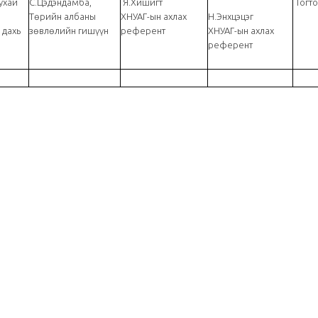
ухай
С.Цэдэндамба,
Я.Хишигт
Тогт
р
Төрийн албаны
ХНУАГ-ын ахлах
Н.Энхцэцэг
 дахь
зөвлөлийн гишүүн
референт
ХНУАГ-ын ахлах
референт