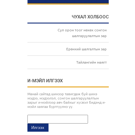
ЧУХАЛ ХОЛБООС
Сул орон тоог нөхөх сонгон
шалгаруулалтын зар
Ерөнхий шалгалтын зар
Тайлангийн маягт
И-МЭЙЛ ИЛГЭЭХ
Манай сайтад шинээр тавигдаж буй шинэ
мэдээ, мэдээлэл, сонгон шалгаруулалтын
зарыг и-мэйлээр авч байхыг хүсвэл бидэнд и-
мэйл хаягаа бүртгүүлнэ үү.