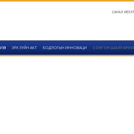
САНАЛ ХҮСЭЛ
ЛӨЛ
ЭРХ ЗҮЙН АКТ
БОДЛОГЫН ИННОВАЦИ
СОНГОН ШАЛГАРУУ
Салбар зөвлөлийн 2020 он
тайлангийн хүснэгтийн 
2020-12-14
Улаанбаатар