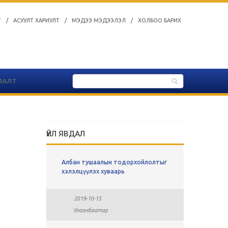
Т
/
АСУУЛТ ХАРИУЛТ
/
МЭДЭЭ МЭДЭЭЛЭЛ
/
ХОЛБОО БАРИХ
ЛАЛТ
ҮЙЛ ЯВДАЛ
ы
Албан тушаалын тодорхойлолтыг
СУЛ АЖЛ
хавсралт
хэлэлцүүлэх хуваарь
2019-0
2019-10-15
Улаан
Улаанбаатар