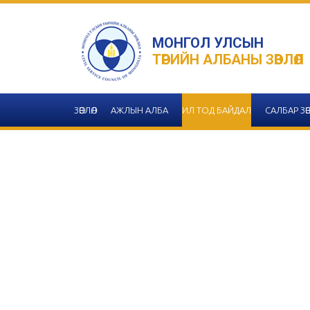
МОНГОЛ УЛСЫН
ТӨРИЙН АЛБАНЫ ЗӨВЛӨЛ
ЗӨВЛӨЛ
АЖЛЫН АЛБА
ИЛ ТОД БАЙДАЛ
САЛБАР ЗӨВ