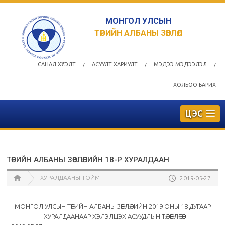
МОНГОЛ УЛСЫН
ТӨРИЙН АЛБАНЫ ЗӨВЛӨЛ
САНАЛ ХҮСЭЛТ
АСУУЛТ ХАРИУЛТ
МЭДЭЭ МЭДЭЭЛЭЛ
/
/
/
ХОЛБОО БАРИХ
ЦЭС
ТӨРИЙН АЛБАНЫ ЗӨВЛӨЛИЙН 18-Р ХУРАЛДААН
ХУРАЛДААНЫ ТОЙМ
2019-05-27
МОНГОЛ УЛСЫН ТӨРИЙН АЛБАНЫ ЗӨВЛӨЛИЙН 2019 ОНЫ 18 ДУГААР
ХУРАЛДААНААР ХЭЛЭЛЦЭХ АСУУДЛЫН ТӨЛӨВЛӨГӨӨ