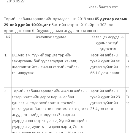
2019.05.27
Улаанбаатар хот
Төрийн албаны зөвлөлийн хуралдааныг 2019 оны
05 дугаар сарын
29-ний өдрийн 10:00 цагт
Засгийн газрын XI байрны 302 тоот
өрөөнд зохион байгуулж, дараах асуудлыг хэлэлцэнэ.
№
Хэлэлцэх асуудал
Хэлэлцэх асуудлын
хууль эрх зүйн
үндэслэл
1.
БОАЖЯам, түүний харьяа төрийн
Төрийн албаны
Б.И
захиргааны байгууллагуудад хяналт,
тухай хуулийн 66
Төр
шалгалт хийсэн ажлын хэсгийн тайлан
дугаар зүйлийн
зөв
танилцуулах
66.1.8 дахь заалт
2.
Төрийн албаны зөвлөлийн Ажлын албаны
Төрийн албаны
С.Ц
газар, хэлтсийн дарга нарын албан
тухай хуулийн 23
Төр
тушаалын тодорхойлолтын төслийг
дугаар зүйлийн
зөв
хэлэлцүүлэх, батлах зөвшөөрөл олгох, эсэх
23.4 дэх хэсэг
асуудлыг шийдвэрлүүлэх /Захиргаа
удирдлагын газрын дарга, Хүний нөөцийн
удирдлага, аудитын газрын дарга, Сонгон
шалгаруулалтын газрын дарга, Маргаан