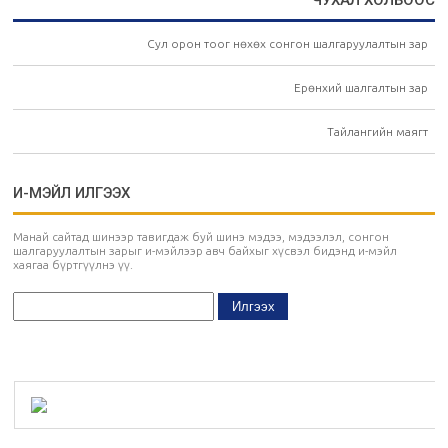
ЧУХАЛ ХОЛБООС
Сул орон тоог нөхөх сонгон шалгаруулалтын зар
Ерөнхий шалгалтын зар
Тайлангийн маягт
И-МЭЙЛ ИЛГЭЭХ
Манай сайтад шинээр тавигдаж буй шинэ мэдээ, мэдээлэл, сонгон
шалгаруулалтын зарыг и-мэйлээр авч байхыг хүсвэл бидэнд и-мэйл
хаягаа бүртгүүлнэ үү.