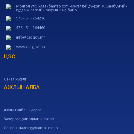
Монгол улс, Улаанбаатар хот, Чингэлтэй дүүрэг, Ж.Самбуугийн
гудамж Засгийн газрын 11-р байр
20
Төрийн албаны зөвлөлийн 53
дугаар хуралдаан
10-14
976 - 51 - 264216
976 - 51 - 264460
20
Төрийн албаны зөвлөлийн 52
info@csc.gov.mn
дугаар хуралдаан
10-09
www.csc.gov.mn
ЦЭС
20
Төрийн албаны зөвлөлийн 51
дугаар хуралдаан
10-07
Санал хүсэлт
20
Төрийн албаны зөвлөлийн 50
дугаар хуралдаан
АЖЛЫН АЛБА
09-30
20
Төрийн албаны зөвлөлийн 49
дугаар хуралдаан
09-21
Ажлын албаны дарга
Захиргаа, удирдлагын газар
20
Төрийн албаны зөвлөлийн 48
Сонгон шалгаруулалтын газар
дугаар хуралдаан
09-18