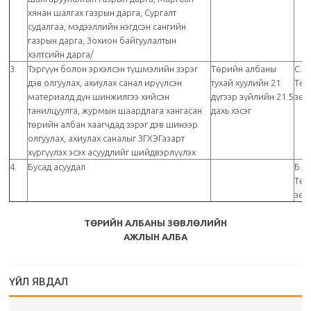
хянан шалгах газрын дарга, Сургалт
судалгаа, мэдээллийн нэгдсэн сангийн
газрын дарга, Зохион байгуулалтын
хэлтсийн дарга/
3.
Тэргүүн болон эрхэлсэн түшмэлийн зэрэг
Төрийн албаны
С.Ц
дэв олгуулах, ахиулах санал ирүүлсэн
тухай хуулийн 21
Төр
материалд дүн шинжилгээ хийсэн
дүгээр зүйлийн 21.5
зөв
танилцуулга, журмын шаардлага хангасан
дахь хэсэг
төрийн албан хаагчдад зэрэг дэв шинээр
олгуулах, ахиулах саналыг ЗГХЭГазарт
хүргүүлэх эсэх асуудлийг шийдвэрлүүлэх
4.
Бусад асуудал
Б.Б
Төр
зөв
ТӨРИЙН АЛБАНЫ ЗӨВЛӨЛИЙН
АЖЛЫН АЛБА
ҮЙЛ ЯВДАЛ