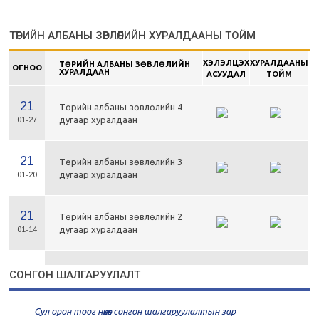
ТӨРИЙН АЛБАНЫ ЗӨВЛӨЛИЙН ХУРАЛДААНЫ ТОЙМ
ХЭЛЭЛЦЭХ
ХУРАЛДААНЫ
ТӨРИЙН АЛБАНЫ ЗӨВЛӨЛИЙН
ОГНОО
ХУРАЛДААН
АСУУДАЛ
ТОЙМ
21
Төрийн албаны зөвлөлийн 4
дугаар хуралдаан
01-27
21
Төрийн албаны зөвлөлийн 3
дугаар хуралдаан
01-20
21
Төрийн албаны зөвлөлийн 2
дугаар хуралдаан
01-14
21
Төрийн албаны зөвлөлийн 1
СОНГОН ШАЛГАРУУЛАЛТ
дугаар хуралдаан
01-13
Сул орон тоог нөхөх сонгон шалгаруулалтын зар