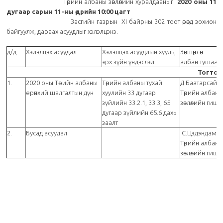
Төрийн албаны зөвлөлийн хуралдааныг
2020 оны 11
дугаар сарын 11-ны өдрийн
10:00
цагт
Засгийн газрын XI байрны 302 тоот өрөөнд зохион
байгуулж, дараах асуудлыг хэлэлцэнэ.
д/д
Хэлэлцэх асуудал
Хэлэлцэх асуудлын хууль,
Зөвшөөрсөн
эрх зүйн үндэслэл
албан тушаал
Тогтоо
1.
2020 оны Төрийн албаны
Төрийн албаны тухай
Д.Баатарсайха
ерөнхий шалгалтын дүн
хуулийн 33 дугаар
Төрийн албан
зүйлийн 33.2.1, 33.3, 65
зөвлөлийн гишү
дугаар зүйлийн 65.6 дахь
заалт
2.
Бусад асуудал
С.Цэдэндамба
Төрийн албан
зөвлөлийн гиш