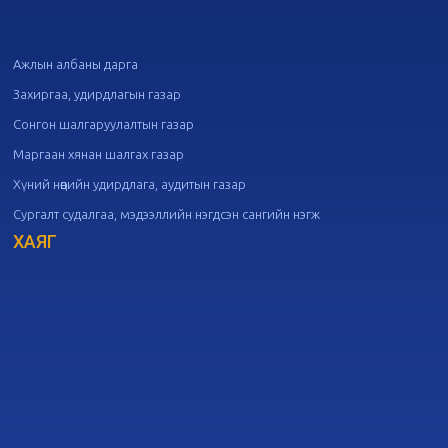
20
Төрийн албаны зөвлөлийн 49
дугаар хуралдаан
09-21
Ажлын албаны дарга
Захиргаа, удирдлагын газар
20
Төрийн албаны зөвлөлийн 48
Сонгон шалгаруулалтын газар
дугаар хуралдаан
09-18
Маргаан хянан шалгах газар
Хүний нөөцийн удирдлага, аудитын газар
20
Төрийн албаны зөвлөлийн 47
Сургалт судалгаа, мэдээллийн нэгдсэн сангийн нэгж
дугаар хуралдаан
09-09
ХАЯГ
20
Төрийн албаны зөвлөлийн 46
дугаар хуралдаан
09-02
20
Төрийн албаны зөвлөлийн 45
дугаар хуралдаан
08-28
20
Төрийн албаны зөвлөлийн 44
дугаар хуралдаан
08-26