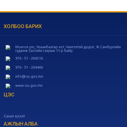
20
Төрийн албаны зөвлөлийн 55
дугаар хуралдаан
10-28
ХОЛБОО БАРИХ
20
Төрийн албаны зөвлөлийн 54
дугаар хуралдаан
10-16
Монгол улс, Улаанбаатар хот, Чингэлтэй дүүрэг, Ж.Самбуугийн
гудамж Засгийн газрын 11-р байр
20
Төрийн албаны зөвлөлийн 53
дугаар хуралдаан
10-14
976 - 51 - 264216
976 - 51 - 264460
20
Төрийн албаны зөвлөлийн 52
info@csc.gov.mn
дугаар хуралдаан
10-09
www.csc.gov.mn
ЦЭС
20
Төрийн албаны зөвлөлийн 51
дугаар хуралдаан
10-07
Санал хүсэлт
20
Төрийн албаны зөвлөлийн 50
дугаар хуралдаан
АЖЛЫН АЛБА
09-30