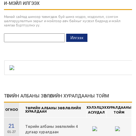
И-МЭЙЛ ИЛГЭЭХ
Манай сайтад шинээр тавигдаж буй шинэ мэдээ, мэдээлэл, сонгон
шалгаруулалтын зарыг и-мэйлээр авч байхыг хүсвэл бидэнд и-мэйл
хаягаа бүртгүүлнэ үү.
ТӨРИЙН АЛБАНЫ ЗӨВЛӨЛИЙН ХУРАЛДААНЫ ТОЙМ
ХЭЛЭЛЦЭХ
ХУРАЛДААНЫ
ТӨРИЙН АЛБАНЫ ЗӨВЛӨЛИЙН
ОГНОО
ХУРАЛДААН
АСУУДАЛ
ТОЙМ
21
Төрийн албаны зөвлөлийн 4
дугаар хуралдаан
01-27