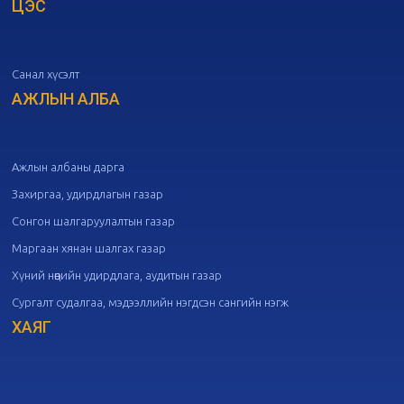
ЦЭС
20
Төрийн албаны зөвлөлийн 51
дугаар хуралдаан
10-07
Санал хүсэлт
20
Төрийн албаны зөвлөлийн 50
дугаар хуралдаан
АЖЛЫН АЛБА
09-30
20
Төрийн албаны зөвлөлийн 49
дугаар хуралдаан
09-21
Ажлын албаны дарга
Захиргаа, удирдлагын газар
20
Төрийн албаны зөвлөлийн 48
Сонгон шалгаруулалтын газар
дугаар хуралдаан
09-18
Маргаан хянан шалгах газар
Хүний нөөцийн удирдлага, аудитын газар
20
Төрийн албаны зөвлөлийн 47
Сургалт судалгаа, мэдээллийн нэгдсэн сангийн нэгж
дугаар хуралдаан
09-09
ХАЯГ
20
Төрийн албаны зөвлөлийн 46
дугаар хуралдаан
09-02