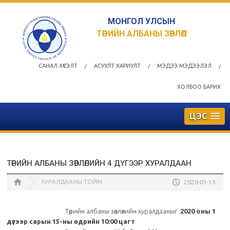
МОНГОЛ УЛСЫН
ТӨРИЙН АЛБАНЫ ЗӨВЛӨЛ
САНАЛ ХҮСЭЛТ
АСУУЛТ ХАРИУЛТ
МЭДЭЭ МЭДЭЭЛЭЛ
/
/
/
ХОЛБОО БАРИХ
ЦЭС
ТӨРИЙН АЛБАНЫ ЗӨВЛӨЛИЙН 4 ДҮГЭЭР ХУРАЛДААН
ХУРАЛДААНЫ ТОЙМ
2020-01-15
Төрийн албаны зөвлөлийн хуралдааныг
2020 оны 1
дүгээр сарын 15-ны өдрийн 10:00 цагт