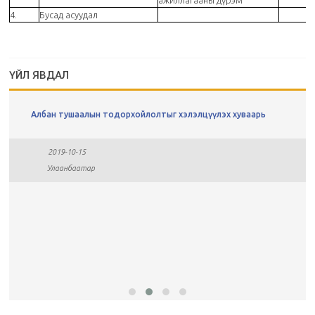
ажиллагааны дүрэм
4.
Бусад асуудал
ҮЙЛ ЯВДАЛ
Албан тушаалын тодорхойлолтыг хэлэлцүүлэх хуваарь
2019-10-15
Улаанбаатар