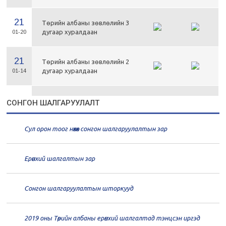
21
Төрийн албаны зөвлөлийн 3
дугаар хуралдаан
01-20
21
Төрийн албаны зөвлөлийн 2
дугаар хуралдаан
01-14
21
Төрийн албаны зөвлөлийн 1
СОНГОН ШАЛГАРУУЛАЛТ
дугаар хуралдаан
01-13
Сул орон тоог нөхөх сонгон шалгаруулалтын зар
20
Төрийн албаны зөвлөлийн 66
дугаар хуралдаан
12-30
Ерөнхий шалгалтын зар
20
Төрийн албаны зөвлөлийн 65
дугаар хуралдаан
12-28
Сонгон шалгаруулалтын шторкууд
20
Төрийн албаны зөвлөлийн 64
2019 оны Төрийн албаны ерөнхий шалгалтад тэнцсэн иргэд