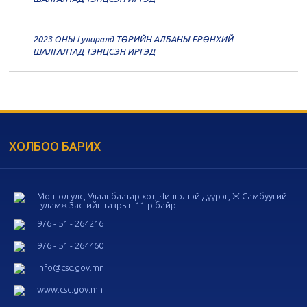
дугаар хуралдаан
11-11
2023 ОНЫ I улиралд ТӨРИЙН АЛБАНЫ ЕРӨНХИЙ
20
Төрийн албаны зөвлөлийн 56
ШАЛГАЛТАД ТЭНЦСЭН ИРГЭД
дугаар хуралдаан
11-05
20
Төрийн албаны зөвлөлийн 55
дугаар хуралдаан
10-28
ХОЛБОО БАРИХ
20
Төрийн албаны зөвлөлийн 54
дугаар хуралдаан
10-16
Монгол улс, Улаанбаатар хот, Чингэлтэй дүүрэг, Ж.Самбуугийн
гудамж Засгийн газрын 11-р байр
20
Төрийн албаны зөвлөлийн 53
дугаар хуралдаан
10-14
976 - 51 - 264216
976 - 51 - 264460
20
Төрийн албаны зөвлөлийн 52
info@csc.gov.mn
дугаар хуралдаан
10-09
www.csc.gov.mn