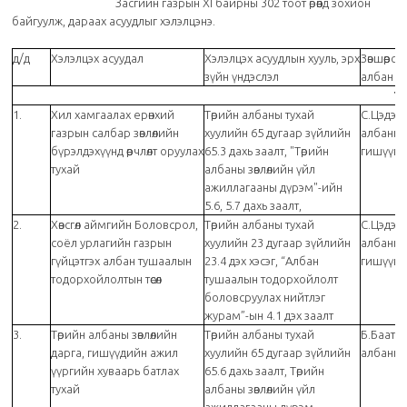
Засгийн газрын XI байрны 302 тоот өрөөнд зохион
байгуулж, дараах асуудлыг хэлэлцэнэ.
д/д
Хэлэлцэх асуудал
Хэлэлцэх асуудлын хууль, эрх
Зөвшөөрсөн
зүйн үндэслэл
албан т
Т
1.
Хил хамгаалах ерөнхий
Төрийн албаны тухай
С.Цэдэн
газрын салбар зөвлөлийн
хуулийн 65 дугаар зүйлийн
албаны з
бүрэлдэхүүнд өөрчлөлт оруулах
65.3 дахь заалт, "Төрийн
гишүүн
тухай
албаны зөвлөлийн үйл
ажиллагааны дүрэм"-ийн
5.6, 5.7 дахь заалт,
2.
Хөвсгөл аймгийн Боловсрол,
Төрийн албаны тухай
С.Цэдэн
соёл урлагийн газрын
хуулийн 23 дугаар зүйлийн
албаны з
гүйцэтгэх албан тушаалын
23.4 дэх хэсэг, “Албан
гишүүн
тодорхойлолтын төсөл
тушаалын тодорхойлолт
боловсруулах нийтлэг
журам”-ын 4.1 дэх заалт
3.
Төрийн албаны зөвлөлийн
Төрийн албаны тухай
Б.Баатар
дарга, гишүүдийн ажил
хуулийн 65 дугаар зүйлийн
албаны з
үүргийн хуваарь батлах
65.6 дахь заалт, Төрийн
тухай
албаны зөвлөлийн үйл