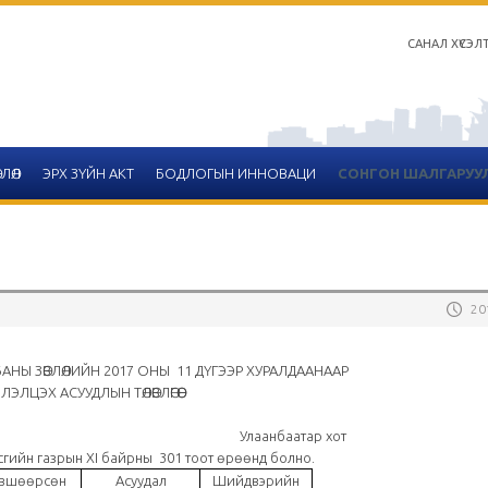
САНАЛ ХҮСЭЛ
ЛӨЛ
ЭРХ ЗҮЙН АКТ
БОДЛОГЫН ИННОВАЦИ
СОНГОН ШАЛГАРУУ
20
Салбар зөвлөлийн 2020 он
тайлангийн хүснэгтийн 
АНЫ ЗӨВЛӨЛИЙН 2017 ОНЫ 11 ДҮГЭЭР ХУРАЛДААНААР
ЛЭЛЦЭХ АСУУДЛЫН ТӨЛӨВЛӨГӨӨ
2020-12-14
сарын 03 Улаанбаатар хот
Улаанбаатар
ийн газрын ХI байрны 301 тоот өрөөнд болно.
вшөөрсөн
Асуудал
Шийдвэрийн