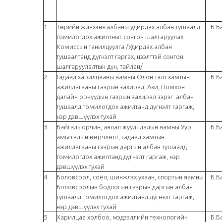
1
Төрийн жинхэнэ албаны удирдах албан тушаалд
Б.Б
томилогдох ажилтныг сонгон шалгаруулах
Комиссын танилцуулга /Удирдах албан
тушаалтанд дүгнэлт гаргах, нээлттэй сонгон
шалгаруулалтын дүн, тайлан/
2
Гадаад харилцааны яамны Олон талт хамтын
Б.Б
ажиллагааны газрын захирал, Ази, Номхон
далайн орнуудын газрын захирал зэрэг
албан
тушаалд томилогдох ажилтанд дүгнэлт гаргаж,
нэр дэвшүүлэх тухай
3
Байгаль орчин, аялал жуулчлалын яамны Уур
Б.Б
амьсгалын өөрчлөлт, гадаад хамтын
ажиллагааны газрын даргын албан тушаалд
томилогдох ажилтанд дүгнэлт гаргаж, нэр
дэвшүүлэх тухай
4
Боловсрол, соёл, шинжлэх ухаан, спортын яамны
Б.Б
Боловсролын бодлогын газрын даргын албан
тушаалд томилогдох ажилтанд дүгнэлт гаргаж,
нэр дэвшүүлэх тухай
5
Харилцаа холбоо, мэдээллийн технологийн
Б.Б