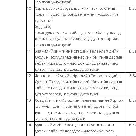
нэр дэвшүүлэх тухай
10
Харилцаа холбоо, мэдээллийн технологийн
Б.Б
газрын Радио, телевиз, нийгмийн мэдээллийн
сүлжээний
бодлого,
зохицуулалтын хэлтсийн даргын албан тушаалд
томилогдох удирдах ажилтанд дүгнэлт гаргаж,
нэр дэвшүүлэх тухай
11
Баян-Өлгий аймгийн Иргэдийн Төлөөлөгчдийн
Б.Б
Хурлын Тэргүүлэгчдийн нарийн бичгийн даргын
албан тушаалд томилогдох удирдах ажилтанд
дүгнэлт гаргаж, нэр дэвшүүлэх тухай
12
Дорноговь аймгийн Иргэдийн Төлөөлөгчдийн
Б.Б
Хурлын Тэргүүлэгчдийн нарийн бичгийн даргын
албан тушаалд томилогдох удирдах ажилтанд
дүгнэлт гаргаж, нэр дэвшүүлэх тухай
13
Ховд аймгийн Иргэдийн Төлөөлөгчдийн Хурлын
Б.Б
Тэргүүлэгчдийн нарийн бичгийн даргын албан
тушаалд томилогдох удирдах ажилтанд дүгнэлт
гаргаж, нэр дэвшүүлэх тухай
14
Булган аймгийн Засаг дарга Тамгын газрын
Б.Б
даргын албан тушаалд томилогдох удирдах