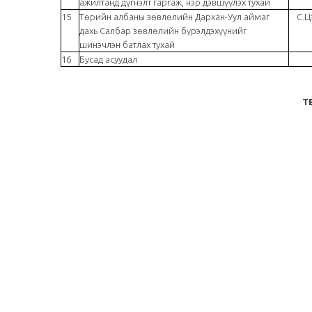
ажилтанд дүгнэлт гаргаж, нэр дэвшүүлэх тухай
15
Төрийн албаны зөвлөлийн Дархан-Уул аймаг
С.Ц
дахь Салбар зөвлөлийн бүрэлдэхүүнийг
шинэчлэн батлах тухай
16
Бусад асуудал
Т