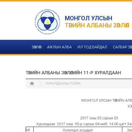
МОНГОЛ УЛСЫН
ТӨРИЙН АЛБАНЫ ЗӨВЛӨЛ
ЗӨВЛӨЛ
АЖЛЫН АЛБА
ИЛ ТОД БАЙДАЛ
САЛБАР ЗӨВ
ТӨРИЙН АЛБАНЫ ЗӨВЛӨЛИЙН 11-Р ХУРАЛДААН
ХУРАЛДААНЫ ТОЙМ
МОНГОЛ УЛСЫН ТӨРИЙН АЛБ
ХЭ
2017 оны 05 
Хуралдаан 2017 оны 05-р сарын 04-ний 14.00 цагт Засг
№
Хэлэлцэх асуудал
Зө