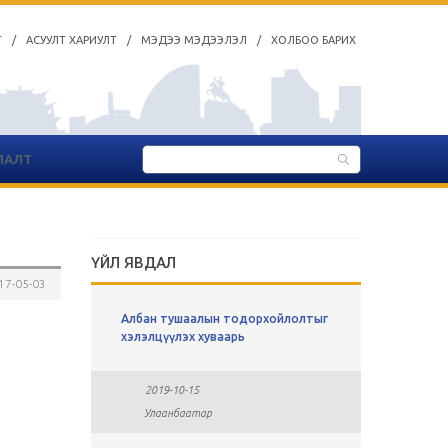
Т
/
АСУУЛТ ХАРИУЛТ
/
МЭДЭЭ МЭДЭЭЛЭЛ
/
ХОЛБОО БАРИХ
ЛАЛТ
ҮЙЛ ЯВДАЛ
17-05-03
ы
Албан тушаалын тодорхойлолтыг
СУЛ АЖЛ
хавсралт
хэлэлцүүлэх хуваарь
2019-0
2019-10-15
Улаан
Улаанбаатар