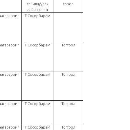
танилцуулах
төрөл
албан хаагч
аатарзориг
Т.Сосорбарам
аатарзориг
Т.Сосорбарам
Тогтоол
Төрийн албаны...
аатарзориг
Т.Сосорбарам
Тогтоол
аатарзориг
Т.Сосорбарам
Тогтоол
аатарзориг
Т.Сосорбарам
Тогтоол