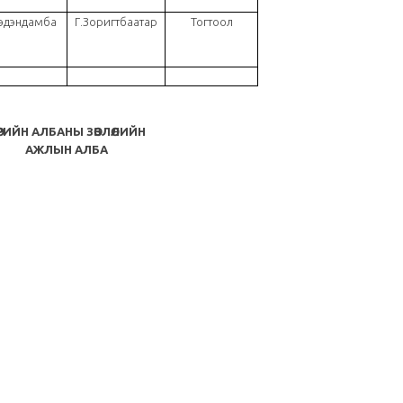
эдэндамба
Г.Зоригтбаатар
Тогтоол
ӨРИЙН АЛБАНЫ ЗӨВЛӨЛИЙН
АЖЛЫН АЛБА