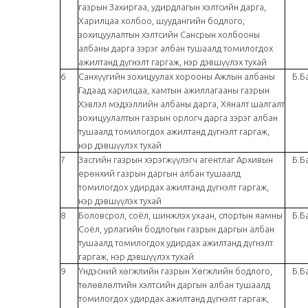
газрын Захиргаа, удирдлагын хэлтсийн дарга,
Харилцаа холбоо, шуудангийн бодлого,
зохицуулалтын хэлтсийн Сансрын холбооны
албаны дарга зэрэг албан тушаалд томилогдох
ажилтанд дүгнэлт гаргаж, нэр дэвшүүлэх тухай
6
Санхүүгийн зохицуулах хорооны Ажлын албаны
Б.Б
Гадаад харилцаа, хамтын ажиллагааны газрын
Хэвлэл мэдээллийн албаны дарга, Хяналт шалгалт
зохицуулалтын газрын орлогч дарга зэрэг албан
тушаалд томилогдох ажилтанд дүгнэлт гаргаж,
нэр дэвшүүлэх тухай
7
Засгийн газрын хэрэгжүүлэгч агентлаг Архивын
Б.Б
ерөнхий газрын даргын албан тушаалд
томилогдох удирдах ажилтанд дүгнэлт гаргаж,
нэр дэвшүүлэх тухай
8
Боловсрол, соёл, шинжлэх ухаан, спортын яамны
Б.Б
Соёл, урлагийн бодлогын газрын даргын албан
тушаалд томилогдох удирдах ажилтанд дүгнэлт
гаргаж, нэр дэвшүүлэх тухай
9
Үндэсний хөгжлийн газрын Хөгжлийн бодлого,
Б.Б
төлөвлөлтийн хэлтсийн даргын албан тушаалд
томилогдох удирдах ажилтанд дүгнэлт гаргаж,