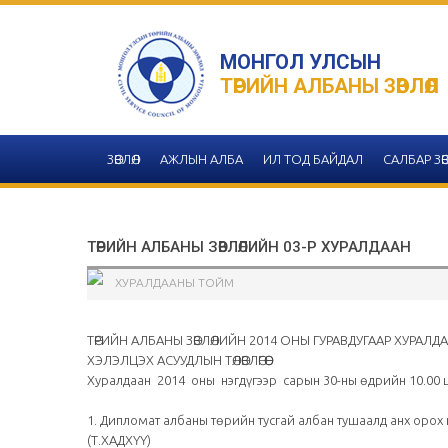
МОНГОЛ УЛСЫН
ТӨРИЙН АЛБАНЫ ЗӨВЛӨЛ
ЗӨВЛӨЛ
АЖЛЫН АЛБА
ИЛ ТОД БАЙДАЛ
САЛБАР ЗӨВ
ТӨРИЙН АЛБАНЫ ЗӨВЛӨЛИЙН 03-Р ХУРАЛДААН
ХУРАЛДААНЫ ТОЙМ
ТӨРИЙН АЛБАНЫ ЗӨВЛӨЛИЙН 2014 ОНЫ ГУРАВДУГААР ХУРАЛД
ХЭЛЭЛЦЭХ АСУУДЛЫН ТӨЛӨВЛӨГӨӨ
Хуралдаан 2014 оны нэгдүгээр сарын 30-ны өдрийн 10.00 ц
1. Дипломат албаны төрийн тусгай албан тушаалд анх орох
(Т.ХАДХҮҮ)