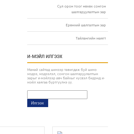
Сул орон тоог нөхөх сонгон
шалгаруулалтын зар
Ерөнхий шалгалтын зар
Тайлангийн маягт
И-МЭЙЛ ИЛГЭЭХ
Манай сайтад шинээр тавигдаж буй шинэ
мэдээ, мэдээлэл, сонгон шалгаруулалтын
зарыг и-мэйлээр авч байхыг хүсвэл бидэнд и-
мэйл хаягаа бүртгүүлнэ үү.