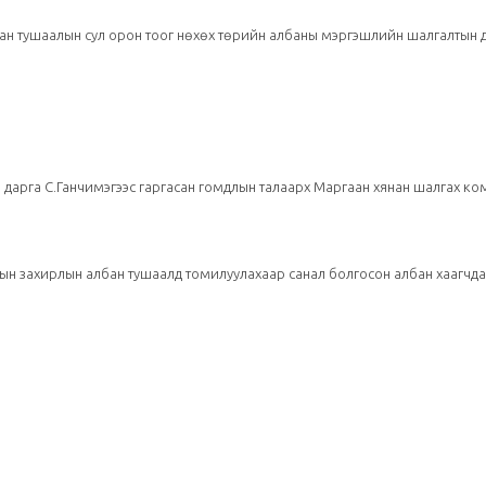
бан тушаалын сул орон тоог нөхөх төрийн албаны мэргэшлийн шалгалтын 
Төрийн албаны...
н дарга С.Ганчимэгээс гаргасан гомдлын талаарх Маргаан хянан шалгах к
рын захирлын албан тушаалд томилуулахаар санал болгосон албан хаагчд