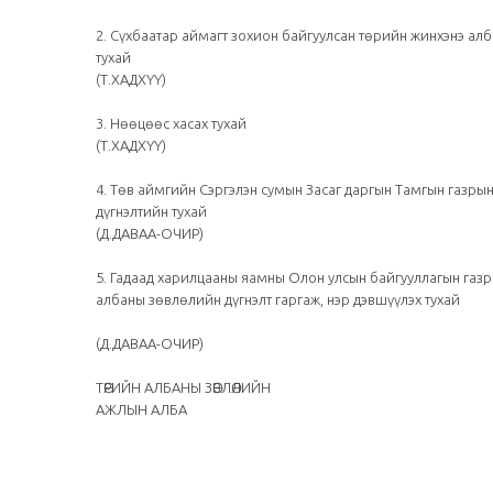
2. Сүхбаатар аймагт зохион байгуулсан төрийн жинхэнэ ал
тухай
(Т.ХАДХҮҮ)
3. Нөөцөөс хасах тухай
(Т.ХАДХҮҮ)
4. Төв аймгийн Сэргэлэн сумын Засаг даргын Тамгын газры
дүгнэлтийн тухай
(Д.ДАВАА-ОЧИР)
5. Гадаад харилцааны яамны Олон улсын байгууллагын газ
албаны зөвлөлийн дүгнэлт гаргаж, нэр дэвшүүлэх тухай
(Д.ДАВАА-ОЧИР)
ТӨРИЙН АЛБАНЫ ЗӨВЛӨЛИЙН
АЖЛЫН АЛБА