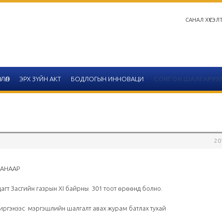
САНАЛ ХҮСЭЛ
ЛӨЛ
ЭРХ ЗҮЙН АКТ
БОДЛОГЫН ИННОВАЦИ
СОНГОН ШАЛГАРУУ
20
Салбар зөвлөлийн 2020 он
тайлангийн хүснэгтийн 
ААНААР
агт Засгийн газрын ХI байрны 301 тоот өрөөнд болно.
2020-12-14
Улаанбаатар
 иргэнээс мэргэшлийн шалгалт авах журам батлах тухай