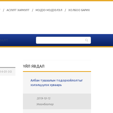
Т
/
АСУУЛТ ХАРИУЛТ
/
МЭДЭЭ МЭДЭЭЛЭЛ
/
ХОЛБОО БАРИХ
ЛАЛТ
ҮЙЛ ЯВДАЛ
14-01-30
ы
Албан тушаалын тодорхойлолтыг
СУЛ АЖЛ
хавсралт
хэлэлцүүлэх хуваарь
2019-0
2019-10-15
Улаан
Улаанбаатар