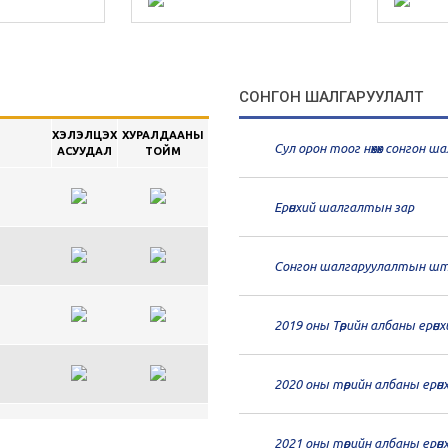
СОНГОН ШАЛГАРУУЛАЛТ
ХЭЛЭЛЦЭХ
ХУРАЛДААНЫ
Сул орон тоог нөхөх сонгон 
АСУУДАЛ
ТОЙМ
Ерөнхий шалгалтын зар
Сонгон шалгаруулалтын шт
2019 оны Төрийн албаны ерөн
2020 оны төрийн албаны ерө
н
2021 оны төрийн албаны ерө