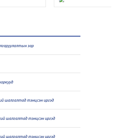
шалгаруулалтын зар
оркууд
хий шалгалтад тэнцсэн иргэд
нхий шалгалтад тэнцсэн иргэд
нхий шалгалтад тэнцсэн иргэд