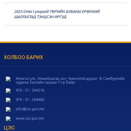
2023 ОНЫ I улиралд ТӨРИЙН АЛБАНЫ ЕРӨНХИЙ
20
Төрийн албаны зөвлөлийн 56
ШАЛГАЛТАД ТЭНЦСЭН ИРГЭД
дугаар хуралдаан
11-05
20
Төрийн албаны зөвлөлийн 55
дугаар хуралдаан
10-28
ХОЛБОО БАРИХ
20
Төрийн албаны зөвлөлийн 54
дугаар хуралдаан
10-16
Монгол улс, Улаанбаатар хот, Чингэлтэй дүүрэг, Ж.Самбуугийн
гудамж Засгийн газрын 11-р байр
20
Төрийн албаны зөвлөлийн 53
дугаар хуралдаан
10-14
976 - 51 - 264216
976 - 51 - 264460
20
Төрийн албаны зөвлөлийн 52
info@csc.gov.mn
дугаар хуралдаан
10-09
www.csc.gov.mn
ЦЭС
20
Төрийн албаны зөвлөлийн 51