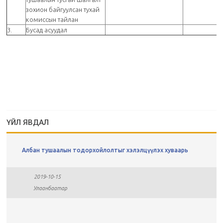
зохион байгуулсан тухай
комиссын тайлан
3.
Бусад асуудал
ҮЙЛ ЯВДАЛ
Албан тушаалын тодорхойлолтыг хэлэлцүүлэх хуваарь
2019-10-15
Улаанбаатар