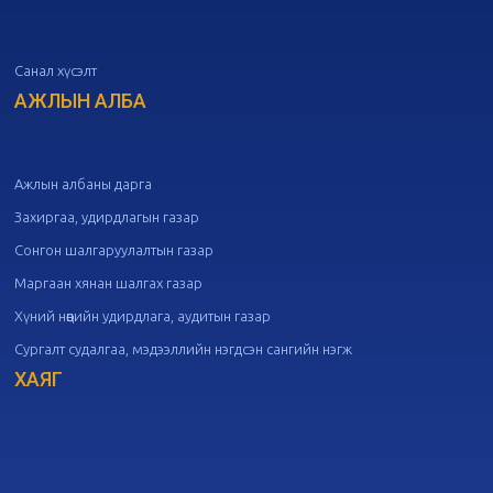
дугаар хуралдаан
10-07
Санал хүсэлт
20
Төрийн албаны зөвлөлийн 50
дугаар хуралдаан
АЖЛЫН АЛБА
09-30
20
Төрийн албаны зөвлөлийн 49
дугаар хуралдаан
09-21
Ажлын албаны дарга
Захиргаа, удирдлагын газар
20
Төрийн албаны зөвлөлийн 48
Сонгон шалгаруулалтын газар
дугаар хуралдаан
09-18
Маргаан хянан шалгах газар
Хүний нөөцийн удирдлага, аудитын газар
20
Төрийн албаны зөвлөлийн 47
Сургалт судалгаа, мэдээллийн нэгдсэн сангийн нэгж
дугаар хуралдаан
09-09
ХАЯГ
20
Төрийн албаны зөвлөлийн 46
дугаар хуралдаан
09-02