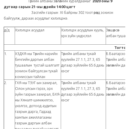
Төрийн албаны зөвлөлийн хуралдааныг
2020 оны 9
дугаар сарын 21-ны өдрийн
14:00
цагт
Засгийн газрын XI байрны 302 тоот өрөөнд зохион
байгуулж, дараах асуудлыг хэлэлцэнэ.
д/д
Хэлэлцэх асуудал
Хэлэлцэх асуудлын хууль,
Зөвшөөрсөн
эрх зүйн үндэслэл
албан тушаа
Тогтоо
1.
ХЗДХЯ-ны Төрийн нарийн
Төрийн албаны тухай
Б.Баатарзори
бичгийн даргын албан
хуулийн 27.1.1, 27.3, 65
Төрийн албан
тушаалын тусгай шалгалт
дугаар зүйлийн 65.6 дахь
зөвлөлийн дар
зохион байгуулсан тухай
хэсэг
комиссын тайлан
2.
ГХЯ-ны ТЗУГ-ын захирал,
Төрийн албаны тухай
Б.Баатарзори
Олон улсын гэрээ, эрх
хуулийн 27.1.1, 27.3, 65
Төрийн албан
зүйн газрын захирал, БХЯ-
дугаар зүйлийн 65.6 дахь
зөвлөлийн дар
ны Хяналт-шинжилгээ,
хэсэг
үнэлгээ, дотоод аудитын
газрын дарга, Гадаад
хамтын ажиллагааны
газрын даргын албан
тушаалын тусгай шалгалт