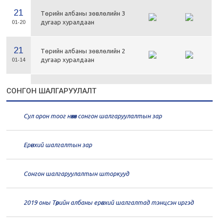
21
Төрийн албаны зөвлөлийн 3
дугаар хуралдаан
01-20
21
Төрийн албаны зөвлөлийн 2
дугаар хуралдаан
01-14
21
Төрийн албаны зөвлөлийн 1
СОНГОН ШАЛГАРУУЛАЛТ
дугаар хуралдаан
01-13
Сул орон тоог нөхөх сонгон шалгаруулалтын зар
20
Төрийн албаны зөвлөлийн 66
дугаар хуралдаан
12-30
Ерөнхий шалгалтын зар
20
Төрийн албаны зөвлөлийн 65
дугаар хуралдаан
12-28
Сонгон шалгаруулалтын шторкууд
20
Төрийн албаны зөвлөлийн 64
2019 оны Төрийн албаны ерөнхий шалгалтад тэнцсэн иргэд
дугаар хуралдаан
12-23