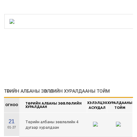
ТӨРИЙН АЛБАНЫ ЗӨВЛӨЛИЙН ХУРАЛДААНЫ ТОЙМ
ХЭЛЭЛЦЭХ
ХУРАЛДААНЫ
ТӨРИЙН АЛБАНЫ ЗӨВЛӨЛИЙН
ОГНОО
ХУРАЛДААН
АСУУДАЛ
ТОЙМ
21
Төрийн албаны зөвлөлийн 4
дугаар хуралдаан
01-27