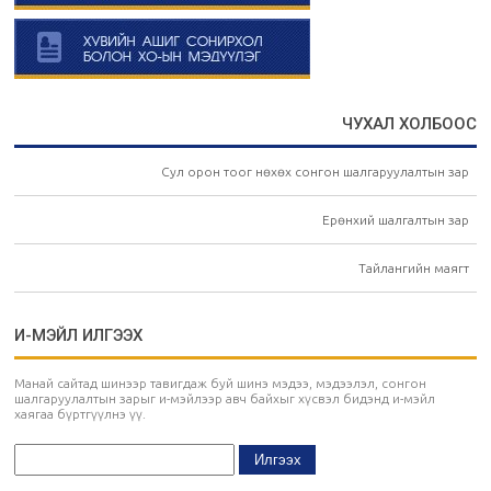
ЧУХАЛ ХОЛБООС
Сул орон тоог нөхөх сонгон шалгаруулалтын зар
Ерөнхий шалгалтын зар
Тайлангийн маягт
И-МЭЙЛ ИЛГЭЭХ
Манай сайтад шинээр тавигдаж буй шинэ мэдээ, мэдээлэл, сонгон
шалгаруулалтын зарыг и-мэйлээр авч байхыг хүсвэл бидэнд и-мэйл
хаягаа бүртгүүлнэ үү.