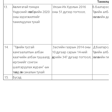
Танилцу
13.
Авлигатай тэмцэх
Улсын Их Хурлын 2016
Б.Баатарзор
Үндэсний хөтөлбөрийн 2020
оны 51 дүгээр тогтоол;
Төрийн алба
оны хэрэгжилтийг
зөвлөлийн дар
танилцуулах тухай
14.
"Төрийн тусгай
Засгийн газрын 2014 оны
Д.Баатарсай
хамгаалалтын албан
10 дугаар сарын 14-ний
Төрийн алба
хаагчийн албан тушаалд
өдрийн 347 дугаар тогтоол;
зөвлөлийн ги
иргэнийг сонгон
шалгаруулах журам”-ын
төсөлд өгөх саналын тухай
15.
Бусад