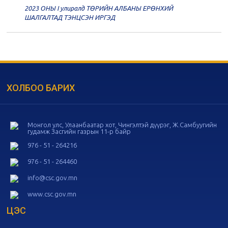
2023 ОНЫ I улиралд ТӨРИЙН АЛБАНЫ ЕРӨНХИЙ
20
Төрийн албаны зөвлөлийн 56
ШАЛГАЛТАД ТЭНЦСЭН ИРГЭД
дугаар хуралдаан
11-05
20
Төрийн албаны зөвлөлийн 55
дугаар хуралдаан
10-28
ХОЛБОО БАРИХ
20
Төрийн албаны зөвлөлийн 54
дугаар хуралдаан
10-16
Монгол улс, Улаанбаатар хот, Чингэлтэй дүүрэг, Ж.Самбуугийн
гудамж Засгийн газрын 11-р байр
20
Төрийн албаны зөвлөлийн 53
дугаар хуралдаан
10-14
976 - 51 - 264216
976 - 51 - 264460
20
Төрийн албаны зөвлөлийн 52
info@csc.gov.mn
дугаар хуралдаан
10-09
www.csc.gov.mn
ЦЭС
20
Төрийн албаны зөвлөлийн 51
дугаар хуралдаан
10-07