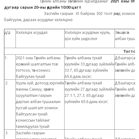
Төрийн албаны зөвлөлийн хуралдааныг
2021 оны 01
дугаар сарын 20-ны өдрийн
10:00
цагт
Засгийн газрын XI байрны 302 тоот өрөөнд зохион
байгуулж, дараах асуудлыг хэлэлцэнэ.
д/д
Хэлэлцэх асуудал
Хэлэлцэх асуудлын хууль,
Зөвшөөрсөн
эрх зүйн үндэслэл
албан тушаа
Тогтоо
1.
2021 оны Төрийн албаны
Төрийн албаны тухай
Д.Баатарсай
ерөнхий шалгалтын тов
хуулийн 33 дугаар зүйлийн
Төрийн алба
тогтоох, төв комисс
33.7, 65 дугаар зүйлийн
зөвлөлийн дар
байгуулах тухай
65.6 дахь хэсэг;
2.
Хууль зүй, дотоод хэргийн
Төрийн албаны тухай
Д.Баатарсай
яамны Санхүү, хөрөнгө
хуулийн 27 дугаар зүйлийн
Төрийн алба
оруулалтын газрын
27.1.1, 27.3, 65 дугаар
зөвлөлийн дар
даргын албан тушаалын
зүйлийн 65.6 дахь хэсэг;
тусгай шалгалт зохион
байгуулсан тухай
комиссын тайланг
танилцуулах тухай
3.
Засгийн газрын