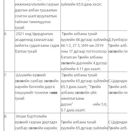
инженерчлэлийн газрын
зүйлийн 65.6 дахь хэсэг;
даргын албан тушаалын
сонгон шалгаруулалтын
тайланг танилцуулах
тухай
6.
2021 онд Удирдлагын
Төрийн албаны тухай
академид захиалгаар
хуулийн 66 дугаар зүйлийн
Д.Зүмбэрэлл
хийлгэх судалгааны сэдэв
66.1.2, 27.3, УИХ-ын 2019
Төрийн алба
батлах тухай
оны 17 дугаар тогтоолоор
зөвлөлийн ги
баталсан Төрийн албаны
зөвлөлийн дүрмийн 4 дүгээр
зүйлийн 4.11 дэх заалт;
7.
Шүүхийн ерөнхий
Төрийн албаны тухай
зөвлөлийн салбар зөвлөлийн
хуулийн 65 дугаар зүйлийн
С.Цэдэндамб
нарийн бичгийн дарга
65.3 дахь заалт, "Төрийн
Төрийн алба
гишүүнийг томилж чөлөөлөх
албаны зөвлөлийн үйл
зөвлөлийн ги
тухай
ажиллагааны
дүрэм" -ийн 5.6,
5.7 дахь заалт;
8.
Улсын бүртгэлийн
ерөнхий газрын дэргэдэх
Төрийн албаны тухай
С.Цэдэндамб
салбар зөвлөлийн нарийн
хуулийн 65 дугаар зүйлийн
Төрийн алба