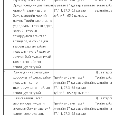
хэрэгжүүлэгч агентлаг
Төрийн албаны тухай
Д.Баатарсай
Эрүүл мэндийн даатгалын
хуулийн 27 дугаар зүйлийн
Төрийн алба
ерөнхий газрын дарга,
27.1.1, 27.3, 65 дугаар
зөвлөлийн дар
Зам, тээврийн хөгжлийн
зүйлийн 65.6 дахь хэсэг;
яамны Төрийн захиргааны
удирдлагын газрын дарга,
Засгийн газрын
тохируулагч агентлаг
Стандарт, хэмжил зүйн
газрын даргын албан
тушаалын тусгай шалгалт
зохион байгуулсан тухай
комиссын тайланг
танилцуулах тухай
4.
Санхүүгийн зохицуулах
Д.Баатарсай
хорооны гүйцэтгэх албан
Төрийн албаны тухай
Төрийн алба
тушаалын сонгон
хуулийн 27 дугаар зүйлийн
зөвлөлийн ги
шалгаруулалтын тайланг
27.1.1, 27.3, 65 дугаар
танилцуулах тухай
зүйлийн 65.6 дахь хэсэг;
5.
Нийслэлийн Засаг
Д.Баатарсай
даргын хэрэгжүүлэгч
Төрийн албаны тухай
Төрийн алба
агентлаг-Замын хөдөлгөөний
хуулийн 27 дугаар зүйлийн
зөвлөлийн ги
төлөвлөлт, зохицуулалт,
27.1.1, 27.3, 65 дугаар