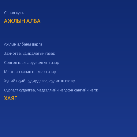
Санал хүсэлт
20
Төрийн албаны зөвлөлийн 50
дугаар хуралдаан
АЖЛЫН АЛБА
09-30
20
Төрийн албаны зөвлөлийн 49
дугаар хуралдаан
09-21
Ажлын албаны дарга
Захиргаа, удирдлагын газар
20
Төрийн албаны зөвлөлийн 48
Сонгон шалгаруулалтын газар
дугаар хуралдаан
09-18
Маргаан хянан шалгах газар
Хүний нөөцийн удирдлага, аудитын газар
20
Төрийн албаны зөвлөлийн 47
Сургалт судалгаа, мэдээллийн нэгдсэн сангийн нэгж
дугаар хуралдаан
09-09
ХАЯГ
20
Төрийн албаны зөвлөлийн 46
дугаар хуралдаан
09-02
20
Төрийн албаны зөвлөлийн 45