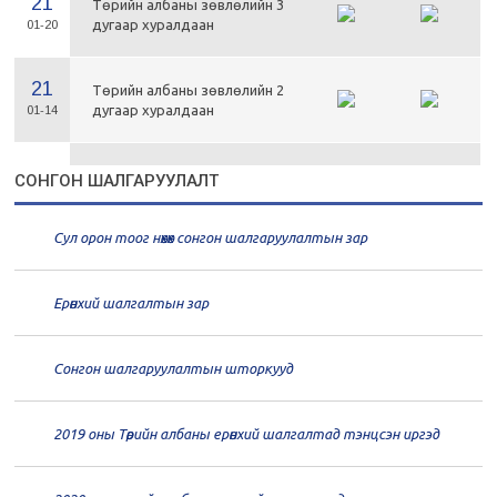
21
Төрийн албаны зөвлөлийн 3
дугаар хуралдаан
01-20
21
Төрийн албаны зөвлөлийн 2
дугаар хуралдаан
01-14
21
Төрийн албаны зөвлөлийн 1
СОНГОН ШАЛГАРУУЛАЛТ
дугаар хуралдаан
01-13
Сул орон тоог нөхөх сонгон шалгаруулалтын зар
20
Төрийн албаны зөвлөлийн 66
дугаар хуралдаан
12-30
Ерөнхий шалгалтын зар
20
Төрийн албаны зөвлөлийн 65
дугаар хуралдаан
12-28
Сонгон шалгаруулалтын шторкууд
20
Төрийн албаны зөвлөлийн 64
2019 оны Төрийн албаны ерөнхий шалгалтад тэнцсэн иргэд
дугаар хуралдаан
12-23