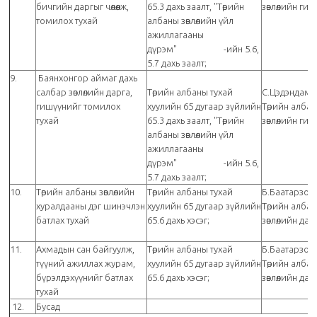
бичгийн даргыг чөлөөлж,
65.3 дахь заалт, "Төрийн
зөвлөлийн ги
томилох тухай
албаны зөвлөлийн үйл
ажиллагааны
дүрэм" -ийн 5.6,
5.7 дахь заалт;
9.
Баянхонгор аймаг дахь
салбар зөвлөлийн дарга,
Төрийн албаны тухай
С.Цэдэндамб
гишүүнийг томилох
хуулийн 65 дугаар зүйлийн
Төрийн алба
тухай
65.3 дахь заалт, "Төрийн
зөвлөлийн ги
албаны зөвлөлийн үйл
ажиллагааны
дүрэм" -ийн 5.6,
5.7 дахь заалт;
10.
Төрийн албаны зөвлөлийн
Төрийн албаны тухай
Б.Баатарзор
хуралдааны дэг шинэчлэн
хуулийн 65 дугаар зүйлийн
Төрийн алба
батлах тухай
65.6 дахь хэсэг;
зөвлөлийн дар
11.
Ахмадын сан байгуулж,
Төрийн албаны тухай
Б.Баатарзор
түүний ажиллах журам,
хуулийн 65 дугаар зүйлийн
Төрийн алба
бүрэлдэхүүнийг батлах
65.6 дахь хэсэг;
зөвлөлийн дар
тухай
12.
Бусад