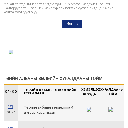
Манай сайтад шинээр тавигдаж буй шинэ мэдээ, мэдээлэл, сонгон
шалгаруулалтын зарыг и-мэйлээр авч байхыг хүсвэл бидэнд и-мэйл
хаягаа бүртгүүлнэ үү.
ТӨРИЙН АЛБАНЫ ЗӨВЛӨЛИЙН ХУРАЛДААНЫ ТОЙМ
ХЭЛЭЛЦЭХ
ХУРАЛДААНЫ
ТӨРИЙН АЛБАНЫ ЗӨВЛӨЛИЙН
ОГНОО
ХУРАЛДААН
АСУУДАЛ
ТОЙМ
21
Төрийн албаны зөвлөлийн 4
дугаар хуралдаан
01-27