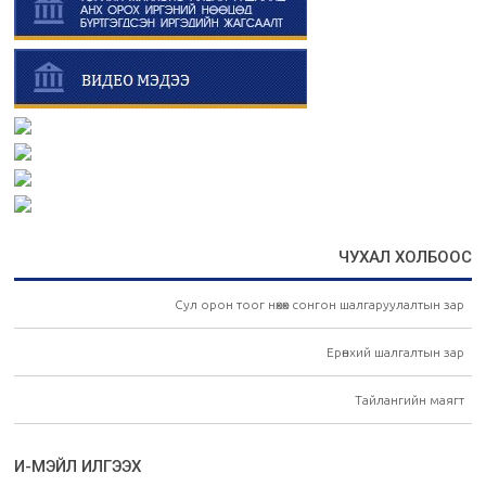
ЧУХАЛ ХОЛБООС
Сул орон тоог нөхөх сонгон шалгаруулалтын зар
Ерөнхий шалгалтын зар
Тайлангийн маягт
И-МЭЙЛ ИЛГЭЭХ