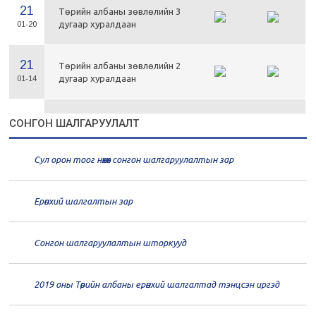
21
Төрийн албаны зөвлөлийн 3
дугаар хуралдаан
01-20
21
Төрийн албаны зөвлөлийн 2
дугаар хуралдаан
01-14
21
Төрийн албаны зөвлөлийн 1
СОНГОН ШАЛГАРУУЛАЛТ
дугаар хуралдаан
01-13
Сул орон тоог нөхөх сонгон шалгаруулалтын зар
20
Төрийн албаны зөвлөлийн 66
дугаар хуралдаан
12-30
Ерөнхий шалгалтын зар
20
Төрийн албаны зөвлөлийн 65
дугаар хуралдаан
12-28
Сонгон шалгаруулалтын шторкууд
20
Төрийн албаны зөвлөлийн 64
2019 оны Төрийн албаны ерөнхий шалгалтад тэнцсэн иргэд
дугаар хуралдаан
12-23