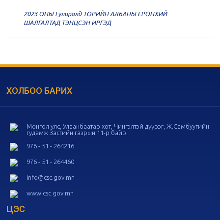
2023 ОНЫ I улиралд ТӨРИЙН АЛБАНЫ ЕРӨНХИЙ
20
Төрийн албаны зөвлөлийн 56
ШАЛГАЛТАД ТЭНЦСЭН ИРГЭД
дугаар хуралдаан
11-05
20
Төрийн албаны зөвлөлийн 55
дугаар хуралдаан
10-28
ХОЛБОО БАРИХ
20
Төрийн албаны зөвлөлийн 54
дугаар хуралдаан
10-16
Монгол улс, Улаанбаатар хот, Чингэлтэй дүүрэг, Ж.Самбуугийн
гудамж Засгийн газрын 11-р байр
20
Төрийн албаны зөвлөлийн 53
дугаар хуралдаан
10-14
976 - 51 - 264216
976 - 51 - 264460
20
Төрийн албаны зөвлөлийн 52
info@csc.gov.mn
дугаар хуралдаан
10-09
www.csc.gov.mn
ЦЭС
20
Төрийн албаны зөвлөлийн 51
дугаар хуралдаан
10-07