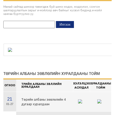
Манай сайтад шинээр тавигдаж буй шинэ мэдээ, мэдээлэл, сонгон
шалгаруулалтын зарыг и-мэйлээр авч байхыг хүсвэл бидэнд и-мэйл
хаягаа бүртгүүлнэ үү.
ТӨРИЙН АЛБАНЫ ЗӨВЛӨЛИЙН ХУРАЛДААНЫ ТОЙМ
ХЭЛЭЛЦЭХ
ХУРАЛДААНЫ
ТӨРИЙН АЛБАНЫ ЗӨВЛӨЛИЙН
ОГНОО
ХУРАЛДААН
АСУУДАЛ
ТОЙМ
21
Төрийн албаны зөвлөлийн 4
дугаар хуралдаан
01-27