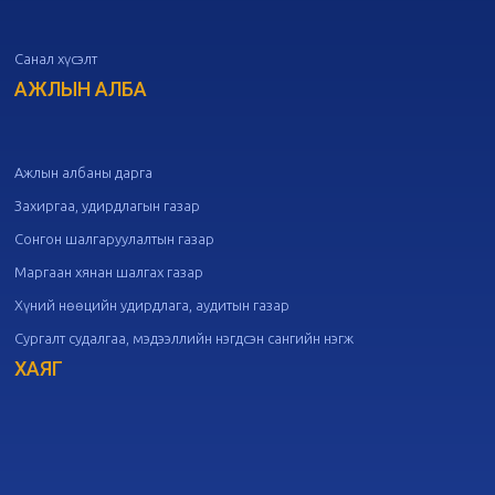
Санал хүсэлт
20
Төрийн албаны зөвлөлийн 50
дугаар хуралдаан
АЖЛЫН АЛБА
09-30
20
Төрийн албаны зөвлөлийн 49
дугаар хуралдаан
09-21
Ажлын албаны дарга
Захиргаа, удирдлагын газар
20
Төрийн албаны зөвлөлийн 48
Сонгон шалгаруулалтын газар
дугаар хуралдаан
09-18
Маргаан хянан шалгах газар
Хүний нөөцийн удирдлага, аудитын газар
20
Төрийн албаны зөвлөлийн 47
Сургалт судалгаа, мэдээллийн нэгдсэн сангийн нэгж
дугаар хуралдаан
09-09
ХАЯГ
20
Төрийн албаны зөвлөлийн 46
дугаар хуралдаан
09-02
20
Төрийн албаны зөвлөлийн 45