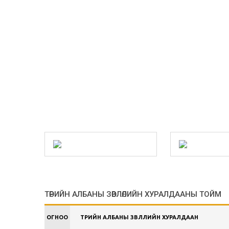
ТӨРИЙН АЛБАНЫ ЗӨВЛӨЛИЙН ХУРАЛДААНЫ ТОЙМ
ОГНОО
ТӨРИЙН АЛБАНЫ ЗӨВЛӨЛИЙН ХУРАЛДААН