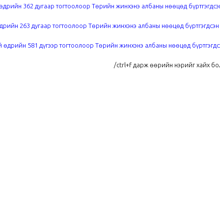
өдрийн 362 дугаар тогтоолоор Төрийн жинхэнэ албаны нөөцөд бүртгэгдсэ
дрийн 263 дугаар тогтоолоор Төрийн жинхэнэ албаны нөөцөд бүртгэгдсэн
 өдрийн 581 дүгээр тогтоолоор Төрийн жинхэнэ албаны нөөцөд бүртгэгдс
/
ctrl+f дарж өөрийн нэрийг хайх б
Төрийн албаны...