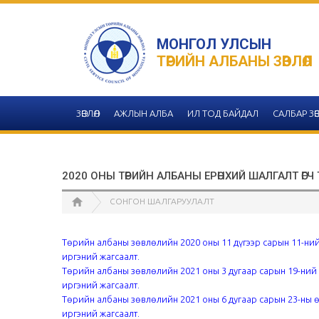
МОНГОЛ УЛСЫН
ТӨРИЙН АЛБАНЫ ЗӨВЛӨЛ
ЗӨВЛӨЛ
АЖЛЫН АЛБА
ИЛ ТОД БАЙДАЛ
САЛБАР ЗӨВ
2020 ОНЫ ТӨРИЙН АЛБАНЫ ЕРӨНХИЙ ШАЛГАЛТ ӨГЧ
СОНГОН ШАЛГАРУУЛАЛТ
Төрийн албаны зөвлөлийн 2020 оны 11 дүгээр сарын 11-ний
иргэний жагсаалт.
Төрийн албаны зөвлөлийн 2021 оны 3 дугаар сарын 19-ний
иргэний жагсаалт.
Төрийн албаны зөвлөлийн 2021 оны 6 дугаар сарын 23-ны ө
иргэний жагсаалт.