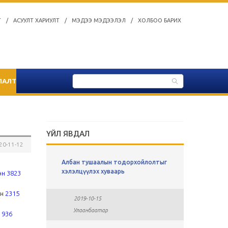
Т
/
АСУУЛТ ХАРИУЛТ
/
МЭДЭЭ МЭДЭЭЛЭЛ
/
ХОЛБОО БАРИХ
ЛАЛТ
ҮЙЛ ЯВДАЛ
20-11-12
ы
Албан тушаалын тодорхойлолтыг
СУЛ АЖЛ
хавсралт
хэлэлцүүлэх хуваарь
эн 3823
2019-0
н 2315
2019-10-15
Улаан
Улаанбаатар
 936