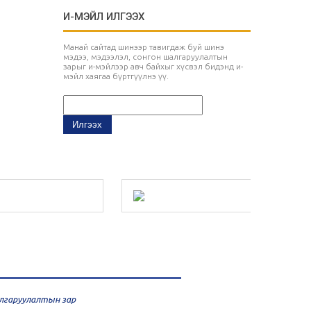
И-МЭЙЛ ИЛГЭЭХ
Манай сайтад шинээр тавигдаж буй шинэ
мэдээ, мэдээлэл, сонгон шалгаруулалтын
зарыг и-мэйлээр авч байхыг хүсвэл бидэнд и-
мэйл хаягаа бүртгүүлнэ үү.
шалгаруулалтын зар