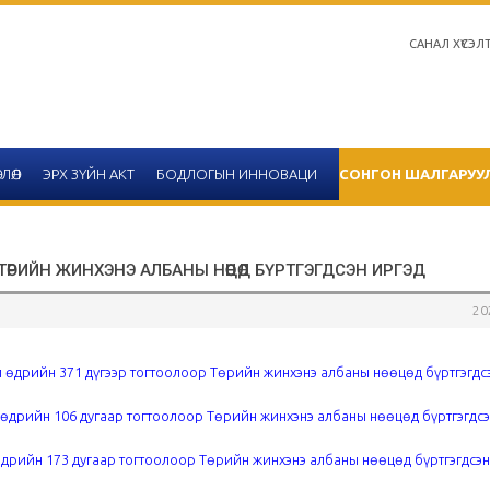
САНАЛ ХҮСЭЛ
ЛӨЛ
ЭРХ ЗҮЙН АКТ
БОДЛОГЫН ИННОВАЦИ
СОНГОН ШАЛГАРУУ
 ТӨРИЙН ЖИНХЭНЭ АЛБАНЫ НӨӨЦӨД БҮРТГЭГДСЭН ИРГЭД
20
Салбар зөвлөлийн 2020 он
тайлангийн хүснэгтийн 
 өдрийн 371 дүгээр тогтоолоор Төрийн жинхэнэ албаны нөөцөд бүртгэгдс
 өдрийн 106 дугаар тогтоолоор Төрийн жинхэнэ албаны нөөцөд бүртгэгдсэ
2020-12-14
Улаанбаатар
дрийн 173 дугаар тогтоолоор Төрийн жинхэнэ албаны нөөцөд бүртгэгдсэн