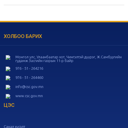
дугаар хуралдаан
11-05
20
Төрийн албаны зөвлөлийн 55
дугаар хуралдаан
10-28
ХОЛБОО БАРИХ
20
Төрийн албаны зөвлөлийн 54
дугаар хуралдаан
10-16
Монгол улс, Улаанбаатар хот, Чингэлтэй дүүрэг, Ж.Самбуугийн
гудамж Засгийн газрын 11-р байр
20
Төрийн албаны зөвлөлийн 53
дугаар хуралдаан
10-14
976 - 51 - 264216
976 - 51 - 264460
20
Төрийн албаны зөвлөлийн 52
info@csc.gov.mn
дугаар хуралдаан
10-09
www.csc.gov.mn
ЦЭС
20
Төрийн албаны зөвлөлийн 51
дугаар хуралдаан
10-07
Санал хүсэлт
20