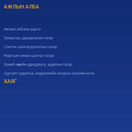
Төрийн албаны зөвлөлийн 50
дугаар хуралдаан
АЖЛЫН АЛБА
09-30
20
Төрийн албаны зөвлөлийн 49
дугаар хуралдаан
09-21
Ажлын албаны дарга
Захиргаа, удирдлагын газар
20
Төрийн албаны зөвлөлийн 48
Сонгон шалгаруулалтын газар
дугаар хуралдаан
09-18
Маргаан хянан шалгах газар
Хүний нөөцийн удирдлага, аудитын газар
20
Төрийн албаны зөвлөлийн 47
Сургалт судалгаа, мэдээллийн нэгдсэн сангийн нэгж
дугаар хуралдаан
09-09
ХАЯГ
20
Төрийн албаны зөвлөлийн 46
дугаар хуралдаан
09-02
20
Төрийн албаны зөвлөлийн 45
дугаар хуралдаан
08-28