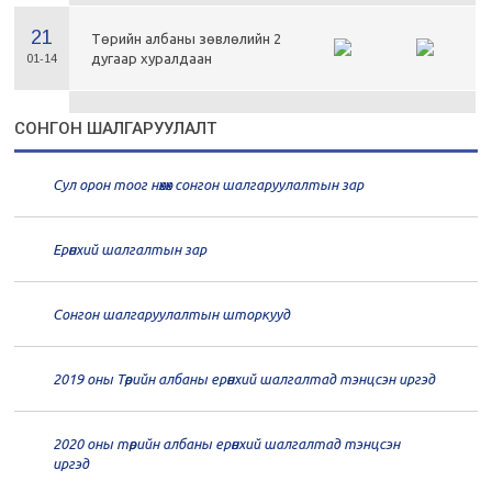
21
Төрийн албаны зөвлөлийн 2
дугаар хуралдаан
01-14
21
Төрийн албаны зөвлөлийн 1
СОНГОН ШАЛГАРУУЛАЛТ
дугаар хуралдаан
01-13
Сул орон тоог нөхөх сонгон шалгаруулалтын зар
20
Төрийн албаны зөвлөлийн 66
дугаар хуралдаан
12-30
Ерөнхий шалгалтын зар
20
Төрийн албаны зөвлөлийн 65
дугаар хуралдаан
12-28
Сонгон шалгаруулалтын шторкууд
20
Төрийн албаны зөвлөлийн 64
2019 оны Төрийн албаны ерөнхий шалгалтад тэнцсэн иргэд
дугаар хуралдаан
12-23
2020 оны төрийн албаны ерөнхий шалгалтад тэнцсэн
20
Төрийн албаны зөвлөлийн 62
иргэд
дугаар хуралдаан
12-21