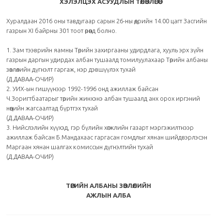
ХЭЛЭЛЦЭХ АСУУДЛЫН ТӨЛӨВЛӨГӨӨ
Хуралдаан 2016 оны тавдугаар сарын 26-ны өдрийн 14.00 цагт Засгийн
газрын ХI байрны 301 тоот өрөөнд болно.
1. Зам тээврийн яамны Төрийн захиргааны удирдлага, хууль эрх зүйн
газрын даргын удирдах албан тушаалд томилуулахаар Төрийн албаны
зөвлөлийн дүгнэлт гаргаж, нэр дэвшүүлэх тухай
(Д.ДАВАА-ОЧИР)
2. УИХ-ын гишүүнээр 1992-1996 онд ажиллаж байсан
Ч.Зоригтбаатарыг төрийн жинхэнэ албан тушаалд анх орох иргэний
нөөцийн жагсаалтад бүртгэх тухай
(Д.ДАВАА-ОЧИР)
3. Нийслэлийн хүүхэд, гэр бүлийн хөгжлийн газарт мэргэжилтнээр
ажиллаж байсан Б.Мандахаас гаргасан гомдлыг хянан шийдвэрлэсэн
Маргаан хянан шалгах комиссын дүгнэлтийн тухай
(Д.ДАВАА-ОЧИР)
ТӨРИЙН АЛБАНЫ ЗӨВЛӨЛИЙН
АЖЛЫН АЛБА