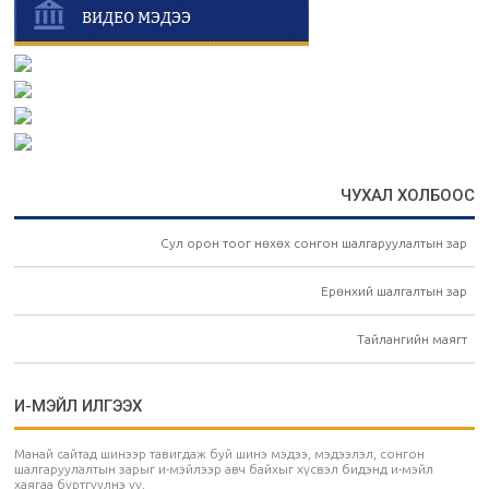
ЧУХАЛ ХОЛБООС
Сул орон тоог нөхөх сонгон шалгаруулалтын зар
Ерөнхий шалгалтын зар
Тайлангийн маягт
И-МЭЙЛ ИЛГЭЭХ
Манай сайтад шинээр тавигдаж буй шинэ мэдээ, мэдээлэл, сонгон
шалгаруулалтын зарыг и-мэйлээр авч байхыг хүсвэл бидэнд и-мэйл
хаягаа бүртгүүлнэ үү.