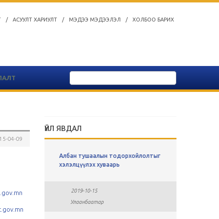
Т
/
АСУУЛТ ХАРИУЛТ
/
МЭДЭЭ МЭДЭЭЛЭЛ
/
ХОЛБОО БАРИХ
ЛАЛТ
ҮЙЛ ЯВДАЛ
15-04-09
ы
Албан тушаалын тодорхойлолтыг
СУЛ АЖЛ
хавсралт
хэлэлцүүлэх хуваарь
н
2019-0
2019-10-15
.gov.mn
Улаан
Улаанбаатар
.gov.mn