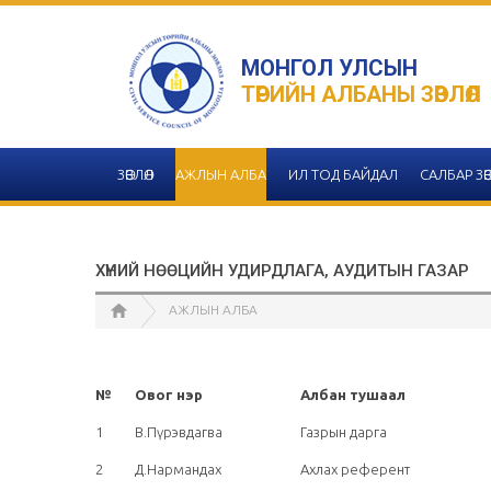
МОНГОЛ УЛСЫН
ТӨРИЙН АЛБАНЫ ЗӨВЛӨЛ
ЗӨВЛӨЛ
АЖЛЫН АЛБА
ИЛ ТОД БАЙДАЛ
САЛБАР ЗӨВ
ХҮНИЙ НӨӨЦИЙН УДИРДЛАГА, АУДИТЫН ГАЗАР
АЖЛЫН АЛБА
№
Овог нэр
Албан тушаал
1
В.Пүрэвдагва
Газрын дарга
2
Д.Нармандах
Ахлах референт