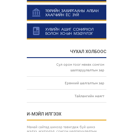
ЧУХАЛ ХОЛБООС
Сул орон тоог нөхөх сонгон
шалгаруулалтын зар
Ерөнхий шалгалтын зар
Тайлангийн маягт
И-МЭЙЛ ИЛГЭЭХ
Манай сайтад шинээр тавигдаж буй шинэ
мэдээ, мэдээлэл, сонгон шалгаруулалтын