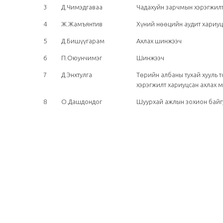
3
Д.Чимэдгаваа
Чадахуйн зарчмын хэрэгжил
4
Ж.Жамъянтив
Хүний нөөцийн аудит хариу
5
Д.Бишүүгарам
Ахлах шинжээч
6
П.Оюунчимэг
Шинжээч
7
Д.Энхтулга
Төрийн албаны тухай хууль 
хэрэгжилт хариуцсан ахлах 
8
О.Дашдондог
Шуурхай ажлын зохион байг