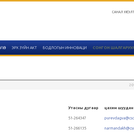
САНАЛ ХҮСЭЛ
ЛӨЛ
ЭРХ ЗҮЙН АКТ
БОДЛОГЫН ИННОВАЦИ
СОНГОН ШАЛГАРУУ
20
Салбар зөвлөлийн 2020 он
тайлангийн хүснэгтийн 
Утасны дугаар
цахим шууда
2020-12-14
51-264347
purevdagva@csc
Улаанбаатар
51-266135
narmandakh@csc