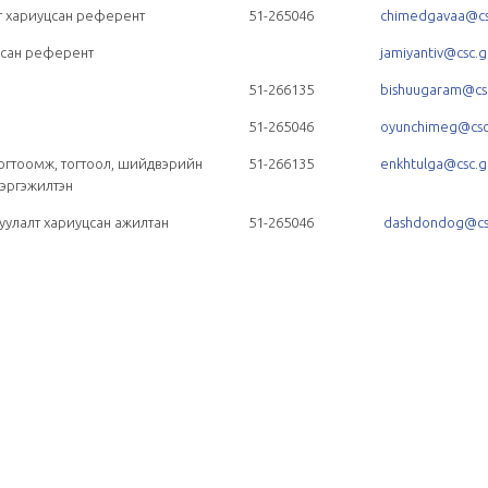
т хариуцсан референт
51-265046
chimedgavaa@cs
цсан референт
jamiyantiv@csc.
51-266135
bishuugaram@cs
51-265046
oyunchimeg@csc
тогтоомж, тогтоол, шийдвэрийн
51-266135
enkhtulga@csc.
Төрийн албаны...
мэргэжилтэн
уулалт хариуцсан ажилтан
51-265046
dashdondog@cs