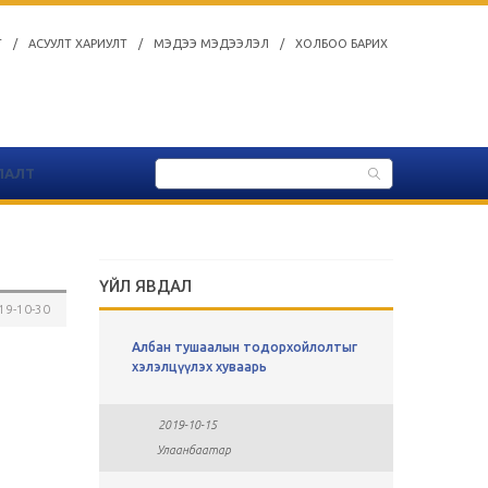
Т
/
АСУУЛТ ХАРИУЛТ
/
МЭДЭЭ МЭДЭЭЛЭЛ
/
ХОЛБОО БАРИХ
ЛАЛТ
ҮЙЛ ЯВДАЛ
19-10-30
ы
Албан тушаалын тодорхойлолтыг
СУЛ АЖЛ
хавсралт
хэлэлцүүлэх хуваарь
2019-0
2019-10-15
Улаан
Улаанбаатар