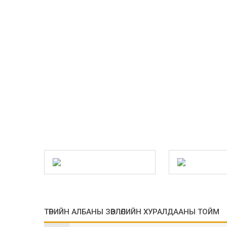
ТӨРИЙН АЛБАНЫ ЗӨВЛӨЛИЙН ХУРАЛДААНЫ ТОЙМ