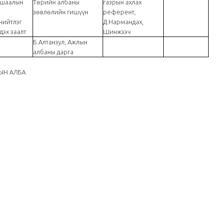
тушаалын
Төрийн албаны
газрын ахлах
зөвлөлийн гишүүн
референт,
нийтлэг
Д.Нармандах,
дэх заалт
Шинжээч
Б.Алтанзул, Ажлын
албаны дарга
 АЛБА