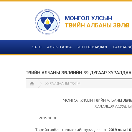
МОНГОЛ УЛСЫН
ТӨРИЙН АЛБАНЫ ЗӨВЛӨЛ
ЗӨВЛӨЛ
АЖЛЫН АЛБА
ИЛ ТОД БАЙДАЛ
САЛБАР ЗӨВ
ТӨРИЙН АЛБАНЫ ЗӨВЛӨЛИЙН 39 ДУГААР ХУРАЛДА
ХУРАЛДААНЫ ТОЙМ
МОНГОЛ УЛСЫН ТӨРИЙН АЛБАНЫ ЗӨВЛӨЛИЙН 20
ХЭЛЭЛЦЭХ АСУУДЛЫН ТӨЛӨВЛ
2019.10.30 Ул
Төрийн албаны зөвлөлийн хуралдааныг
2019 оны 10