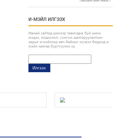
Тайлангийн маягт
И-МЭЙЛ ИЛГЭЭХ
Манай сайтад шинээр тавигдаж буй шинэ
мэдээ, мэдээлэл, сонгон шалгаруулалтын
зарыг и-мэйлээр авч байхыг хүсвэл бидэнд и-
мэйл хаягаа бүртгүүлнэ үү.