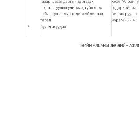
газар, Засаг даргын дэргэдэх
хэсэг,“Албан 
агентлагуудын удирдах, гүйцэтгэх
тодорхойлолт
албан тушаалын тодорхойлолтын
боловсруулах 
төсөл
журам”-ын 4.1 
7.
Бусад асуудал
ТӨРИЙН АЛБАНЫ ЗӨВЛӨЛИЙН АЖЛЫН