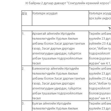
XI байрны 2 дугаар давхарт “Сонгуулийн ерөнхий хороо”-н
Д/д
Хэлэлцэх асуудал
Хэлэлцэх асууд
эрх зүйн үндэс
Т
1.
Архангай аймгийн Иргэдийн
Төрийн албаны
төлөөлөгчдийн Хурлын Ажлын
хуулийн 23 дуг
албаны болон Засаг даргын тамгын
зүйлийн 23.4 д
газар, Засаг даргын дэргэдэх
хэсэг,“Албан 
агентлагуудын удирдах, гүйцэтгэх
тодорхойлолт
албан тушаалын тодорхойлолтын
боловсруулах 
төсөл
журам”-ын 4.1 
2.
Баянхонгор аймгийн Иргэдийн
Төрийн албаны
төлөөлөгчдийн Хурлын Ажлын
хуулийн 23 дуг
албаны болон Засаг даргын тамгын
зүйлийн 23.4 д
газар, Засаг даргын дэргэдэх
хэсэг,“Албан 
агентлагуудын удирдах, гүйцэтгэх
тодорхойлолт
албан тушаалын тодорхойлолтын
боловсруулах 
төсөл
журам”-ын 4.1 
3.
Булган аймгийн Иргэдийн
Төрийн албаны
төлөөлөгчдийн Хурлын Ажлын
хуулийн 23 дуг