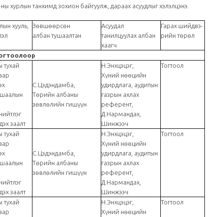
ы хурлын танхимд зохион байгуулж, дараах асуудлыг хэлэлцэнэ.
лын хууль,
Зөвшөөрсөн
Асуудал
Гарах шийдвэ-
лэл
албан тушаалтан
танилцуулах албан
рийн төрөл
хаагч
огтоолоор
 тухай
Н.Энхцэцэг,
Тогтоол
аар
Хүний нөөцийн
Төрийн албаны...
эх
С.Цэдэндамба,
удирдлага, аудитын
тушаалын
Төрийн албаны
газрын ахлах
зөвлөлийн гишүүн
референт,
нийтлэг
Д.Нармандах,
дэх заалт
Шинжээч
 тухай
Н.Энхцэцэг,
Тогтоол
аар
Хүний нөөцийн
эх
С.Цэдэндамба,
удирдлага, аудитын
тушаалын
Төрийн албаны
газрын ахлах
зөвлөлийн гишүүн
референт,
нийтлэг
Д.Нармандах,
дэх заалт
Шинжээч
 тухай
Н.Энхцэцэг,
Тогтоол
аар
Хүний нөөцийн