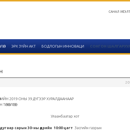
САНАЛ ХҮСЭЛ
ЛӨЛ
ЭРХ ЗҮЙН АКТ
БОДЛОГЫН ИННОВАЦИ
СОНГОН ШАЛГАРУУ
АН
20
Салбар зөвлөлийн 2020 он
тайлангийн хүснэгтийн 
19 ОНЫ 39 ДҮГЭЭР ХУРАЛДААНААР
ӨГӨӨ
2020-12-14
аанбаатар хот
Улаанбаатар
 дугаар сарын 30-ны өдрийн 10:00 цагт
Засгийн газрын