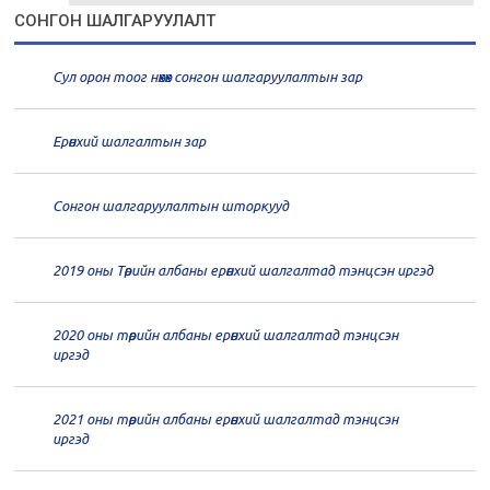
21
Төрийн албаны зөвлөлийн 1
СОНГОН ШАЛГАРУУЛАЛТ
дугаар хуралдаан
01-13
Сул орон тоог нөхөх сонгон шалгаруулалтын зар
20
Төрийн албаны зөвлөлийн 66
дугаар хуралдаан
12-30
Ерөнхий шалгалтын зар
20
Төрийн албаны зөвлөлийн 65
дугаар хуралдаан
12-28
Сонгон шалгаруулалтын шторкууд
20
Төрийн албаны зөвлөлийн 64
2019 оны Төрийн албаны ерөнхий шалгалтад тэнцсэн иргэд
дугаар хуралдаан
12-23
2020 оны төрийн албаны ерөнхий шалгалтад тэнцсэн
20
Төрийн албаны зөвлөлийн 62
иргэд
дугаар хуралдаан
12-21
2021 оны төрийн албаны ерөнхий шалгалтад тэнцсэн
20
Төрийн албаны зөвлөлийн 61
иргэд
дугаар хуралдаан
12-14