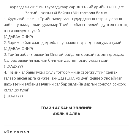
Хуралдаан 2015 оны зургадугаар сарын 11-ний өдрийн 14.00 цагт
Засгийн газрын ХI байрны 301 тоот өрөөнд болно.
1. Хууль зүйн яамны Төрийн захиргааны удирдлагын газрын даргын
албан тушаалд томилуулахаар Төрийн албаны зөвлөлийн дүгнэлт гаргаж,
нэр дэвшүүлэх тухай
(Д.ДАВАА-ОЧИР)
2. Зарим албан хаагчдад албан тушаалын зэрэг дэв олгуулах тухай
(Д.ДАВАА-ОЧИР)
3. Төрийн албаны зөвлөлийн Онцгой байдлын ерөнхий газрын дэргэдэх
Салбар зөвлөлийн нарийн бичгийн даргыг томилуулах тухай
(Т.ХАДХҮҮ)
4. "Төрийн албаны тухай хууль тогтоомжийн хэрэгжилтийг хангах
талаар авсан арга хэмжээ, ахиц дэвшил, үр дүн" сэдвээр Увс аймаг
дахь Төрийн албаны зөвлөлийн салбар зөвлөлийн даргын сонсгол сонсож
хэлэлцэх тухай
(Т.ХАДХҮҮ)
ТӨРИЙН АЛБАНЫ ЗӨВЛӨЛИЙН
АЖЛЫН АЛБА