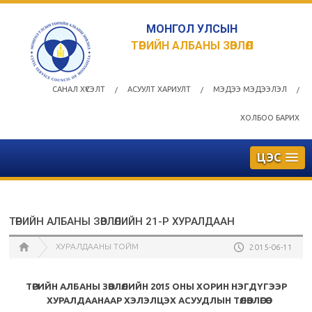
МОНГОЛ УЛСЫН
ТӨРИЙН АЛБАНЫ ЗӨВЛӨЛ
САНАЛ ХҮСЭЛТ
АСУУЛТ ХАРИУЛТ
МЭДЭЭ МЭДЭЭЛЭЛ
/
/
/
ХОЛБОО БАРИХ
ЦЭС
ТӨРИЙН АЛБАНЫ ЗӨВЛӨЛИЙН 21-Р ХУРАЛДААН
ХУРАЛДААНЫ ТОЙМ
2015-06-11
ТӨРИЙН АЛБАНЫ ЗӨВЛӨЛИЙН 2015 ОНЫ ХОРИН НЭГДҮГЭЭР
ХУРАЛДААНААР ХЭЛЭЛЦЭХ АСУУДЛЫН ТӨЛӨВЛӨГӨӨ