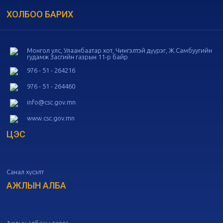
ХОЛБОО БАРИХ
20
Төрийн албаны зөвлөлийн 54
дугаар хуралдаан
10-16
Монгол улс, Улаанбаатар хот, Чингэлтэй дүүрэг, Ж.Самбуугийн
гудамж Засгийн газрын 11-р байр
20
Төрийн албаны зөвлөлийн 53
дугаар хуралдаан
10-14
976 - 51 - 264216
976 - 51 - 264460
20
Төрийн албаны зөвлөлийн 52
info@csc.gov.mn
дугаар хуралдаан
10-09
www.csc.gov.mn
ЦЭС
20
Төрийн албаны зөвлөлийн 51
дугаар хуралдаан
10-07
Санал хүсэлт
20
Төрийн албаны зөвлөлийн 50
дугаар хуралдаан
АЖЛЫН АЛБА
09-30
20
Төрийн албаны зөвлөлийн 49
дугаар хуралдаан
09-21