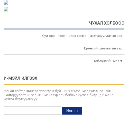
ЧУХАЛ ХОЛБООС
Сул орон тоог нөхөх сонгон шалгаруулалтын зар
Ерөнхий шалгалтын зар
Тайлангийн маягт
И-МЭЙЛ ИЛГЭЭХ
Манай сайтад шинээр тавигдаж буй шинэ мэдээ, мэдээлэл, сонгон
шалгаруулалтын зарыг и-мэйлээр авч байхыг хүсвэл бидэнд и-мэйл
хаягаа бүртгүүлнэ үү.