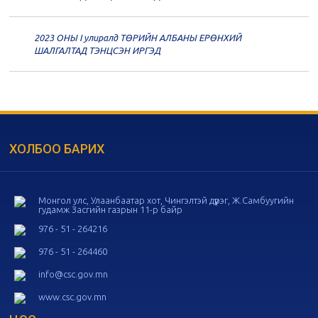
дугаар хуралдаан
11-11
2023 ОНЫ I улиралд ТӨРИЙН АЛБАНЫ ЕРӨНХИЙ
20
Төрийн албаны зөвлөлийн 56
ШАЛГАЛТАД ТЭНЦСЭН ИРГЭД
дугаар хуралдаан
11-05
20
Төрийн албаны зөвлөлийн 55
дугаар хуралдаан
10-28
ХОЛБОО БАРИХ
20
Төрийн албаны зөвлөлийн 54
дугаар хуралдаан
10-16
Монгол улс, Улаанбаатар хот, Чингэлтэй дүүрэг, Ж.Самбуугийн
гудамж Засгийн газрын 11-р байр
20
Төрийн албаны зөвлөлийн 53
дугаар хуралдаан
10-14
976 - 51 - 264216
976 - 51 - 264460
20
Төрийн албаны зөвлөлийн 52
info@csc.gov.mn
дугаар хуралдаан
10-09
www.csc.gov.mn