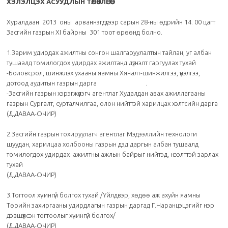
ХЭЛЭЛЦЭХ АСУУДЛЫН ТӨЛӨВЛӨГӨӨ
Хуралдаан 2013 оны арваннэгдүгээр сарын 28-ны өдрийн 14. 00 цагт
Засгийн газрын ХI байрны 301 тоот өрөөнд болно.
1.Зарим удирдах ажилтны сонгон шалгаруулалтын тайлан, уг албан
тушаалд томилогдох удирдах ажилтанд дүгнэлт гаргуулах тухай
-Боловсрол, шинжлэх ухааны яамны Хяналт-шинжилгээ, үнэлгээ,
дотоод аудитын газрын дарга .
-Засгийн газрын хэрэгжүүлэгч агентлаг Худалдан авах ажиллагааны
газрын Сургалт, сурталчилгаа, олон нийттэй харилцах хэлтсийн дарга
(Д.ДАВАА-ОЧИР)
2.Засгийн газрын тохируулагч агентлаг Мэдээллийн технологи
шуудан, харилцаа холбооны газрын дэд даргын албан тушаалд
томилогдох удирдах ажилтны ажлын байрыг нийтэд, нээлттэй зарлах
тухай
(Д.ДАВАА-ОЧИР)
3.Тогтоол хүчингүй болгох тухай /Үйлдвэр, хөдөө аж ахуйн яамны
Төрийн захиргааны удирдлагын газрын даргад Г.Наранцэцэгийг нэр
дэвшүүлсэн тогтоолыг хүчингүй болгох/
(Д.ДАВАА-ОЧИР)