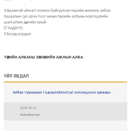
4.Архангай аймагт зохион байгуулсан төрийн жинхэнэ албан
тушаалын сул орон тоог нөхөх төрийн албаны мэргэшлийн
шалгалтын дүнгийн тухай
(Т.ХАДХҮҮ)
5.Бусад асуудал
ТӨРИЙН АЛБАНЫ ЗӨВЛӨЛИЙН АЖЛЫН АЛБА
ҮЙЛ ЯВДАЛ
Албан тушаалын тодорхойлолтыг хэлэлцүүлэх хуваарь
2019-10-15
Улаанбаатар