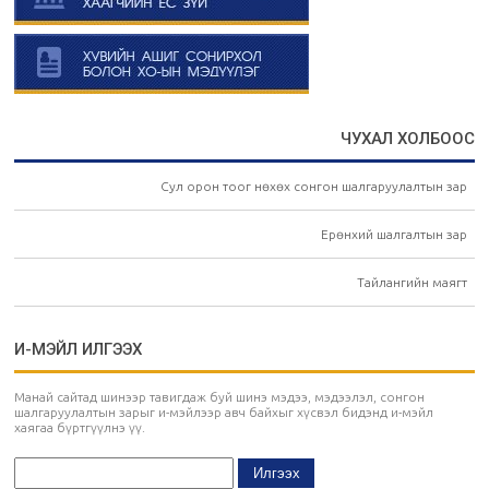
ЧУХАЛ ХОЛБООС
Сул орон тоог нөхөх сонгон шалгаруулалтын зар
Ерөнхий шалгалтын зар
Тайлангийн маягт
И-МЭЙЛ ИЛГЭЭХ
Манай сайтад шинээр тавигдаж буй шинэ мэдээ, мэдээлэл, сонгон
шалгаруулалтын зарыг и-мэйлээр авч байхыг хүсвэл бидэнд и-мэйл
хаягаа бүртгүүлнэ үү.