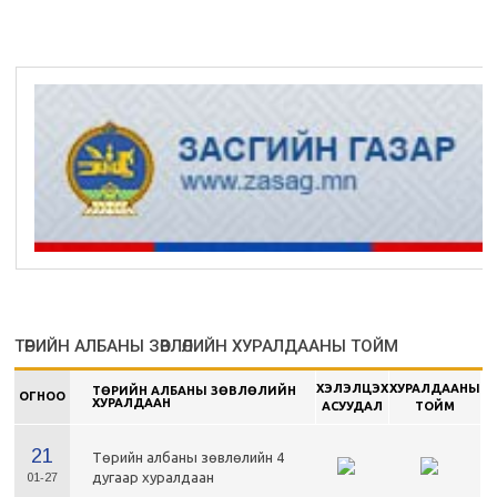
ТӨРИЙН АЛБАНЫ ЗӨВЛӨЛИЙН ХУРАЛДААНЫ ТОЙМ
ХЭЛЭЛЦЭХ
ХУРАЛДААНЫ
ТӨРИЙН АЛБАНЫ ЗӨВЛӨЛИЙН
ОГНОО
ХУРАЛДААН
АСУУДАЛ
ТОЙМ
21
Төрийн албаны зөвлөлийн 4
дугаар хуралдаан
01-27