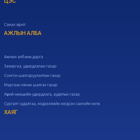
ЦЭС
20
Төрийн албаны зөвлөлийн 51
дугаар хуралдаан
10-07
Санал хүсэлт
20
Төрийн албаны зөвлөлийн 50
дугаар хуралдаан
АЖЛЫН АЛБА
09-30
20
Төрийн албаны зөвлөлийн 49
дугаар хуралдаан
09-21
Ажлын албаны дарга
Захиргаа, удирдлагын газар
20
Төрийн албаны зөвлөлийн 48
Сонгон шалгаруулалтын газар
дугаар хуралдаан
09-18
Маргаан хянан шалгах газар
Хүний нөөцийн удирдлага, аудитын газар
20
Төрийн албаны зөвлөлийн 47
Сургалт судалгаа, мэдээллийн нэгдсэн сангийн нэгж
дугаар хуралдаан
09-09
ХАЯГ
20
Төрийн албаны зөвлөлийн 46
дугаар хуралдаан
09-02