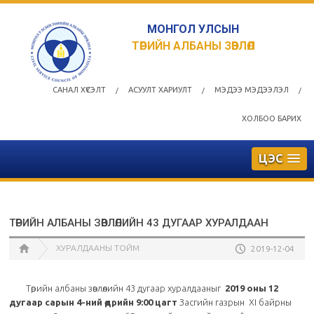
МОНГОЛ УЛСЫН
ТӨРИЙН АЛБАНЫ ЗӨВЛӨЛ
САНАЛ ХҮСЭЛТ
АСУУЛТ ХАРИУЛТ
МЭДЭЭ МЭДЭЭЛЭЛ
/
/
/
ХОЛБОО БАРИХ
ЦЭС
ТӨРИЙН АЛБАНЫ ЗӨВЛӨЛИЙН 43 ДУГААР ХУРАЛДААН
ХУРАЛДААНЫ ТОЙМ
2019-12-04
Төрийн албаны зөвлөлийн 43 дугаар хуралдааныг
2019 оны 12
дугаар сарын 4-ний өдрийн 9:00 цагт
Засгийн газрын XI байрны