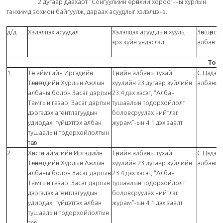
2 дугаар давхарт “Сонгуулийн ерөнхий хороо”-ны хурлын
танхимд зохион байгуулж, дараах асуудлыг хэлэлцэнэ.
д/д
Хэлэлцэх асуудал
Хэлэлцэх асуудлын хууль,
Зөвшөөрсөн
эрх зүйн үндэслэл
албан т
Тог
1.
Төв аймгийн Иргэдийн
Төрийн албаны тухай
С.Цэдэн
Төлөөлөгчдийн Хурлын Ажлын
хуулийн 23 дугаар зүйлийн
албаны з
албаны болон Засаг даргын
23.4 дэх хэсэг, “Албан
Тамгын газар, Засаг даргын
тушаалын тодорхойлолт
дэргэдэх агентлагуудын
боловсруулах нийтлэг
удирдах, гүйцэтгэх албан
журам”-ын 4.1 дэх заалт
тушаалын тодорхойлолтын
төсөл
2.
Хөвсгөл аймгийн Иргэдийн
Төрийн албаны тухай
С.Цэдэн
Төлөөлөгчдийн Хурлын Ажлын
хуулийн 23 дугаар зүйлийн
албаны з
албаны болон Засаг даргын
23.4 дэх хэсэг, “Албан
Тамгын газар, Засаг даргын
тушаалын тодорхойлолт
дэргэдэх агентлагуудын
боловсруулах нийтлэг
удирдах, гүйцэтгэх албан
журам”-ын 4.1 дэх заалт
тушаалын тодорхойлолтын
төсөл