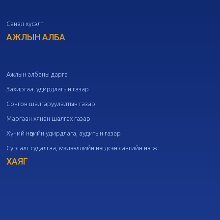
Санал хүсэлт
20
Төрийн албаны зөвлөлийн 50
дугаар хуралдаан
АЖЛЫН АЛБА
09-30
20
Төрийн албаны зөвлөлийн 49
дугаар хуралдаан
09-21
Ажлын албаны дарга
Захиргаа, удирдлагын газар
20
Төрийн албаны зөвлөлийн 48
Сонгон шалгаруулалтын газар
дугаар хуралдаан
09-18
Маргаан хянан шалгах газар
Хүний нөөцийн удирдлага, аудитын газар
20
Төрийн албаны зөвлөлийн 47
Сургалт судалгаа, мэдээллийн нэгдсэн сангийн нэгж
дугаар хуралдаан
09-09
ХАЯГ
20
Төрийн албаны зөвлөлийн 46
дугаар хуралдаан
09-02
20
Төрийн албаны зөвлөлийн 45