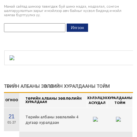
Манай сайтад шинээр тавигдаж буй шинэ мэдээ, мэдээлэл, сонгон
шалгаруулалтын зарыг и-мэйлээр авч байхыг хүсвэл бидэнд и-мэйл
хаягаа бүртгүүлнэ үү.
ТӨРИЙН АЛБАНЫ ЗӨВЛӨЛИЙН ХУРАЛДААНЫ ТОЙМ
ХЭЛЭЛЦЭХ
ХУРАЛДААНЫ
ТӨРИЙН АЛБАНЫ ЗӨВЛӨЛИЙН
ОГНОО
ХУРАЛДААН
АСУУДАЛ
ТОЙМ
21
Төрийн албаны зөвлөлийн 4
дугаар хуралдаан
01-27