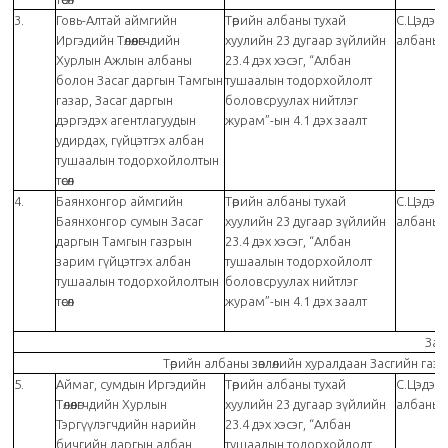
3.
Говь-Алтай аймгийн
Төрийн албаны тухай
С.Цэдэн
Иргэдийн Төлөөлөгчдийн
хуулийн 23 дугаар зүйлийн
албаны з
Хурлын Ажлын албаны
23.4 дэх хэсэг, “Албан
болон Засаг даргын Тамгын
тушаалын тодорхойлолт
газар, Засаг даргын
боловсруулах нийтлэг
дэргэдэх агентлагуудын
журам”-ын 4.1 дэх заалт
удирдах, гүйцэтгэх албан
тушаалын тодорхойлолтын
төсөл
4.
Баянхонгор аймгийн
Төрийн албаны тухай
С.Цэдэн
Баянхонгор сумын Засаг
хуулийн 23 дугаар зүйлийн
албаны з
даргын Тамгын газрын
23.4 дэх хэсэг, “Албан
зарим гүйцэтгэх албан
тушаалын тодорхойлолт
тушаалын тодорхойлолтын
боловсруулах нийтлэг
төсөл
журам”-ын 4.1 дэх заалт
Зав
Төрийн албаны зөвлөлийн хуралдаан Засгийн газ
5.
Аймаг, сумдын Иргэдийн
Төрийн албаны тухай
С.Цэдэн
Төлөөлөгчдийн Хурлын
хуулийн 23 дугаар зүйлийн
албаны з
Тэргүүлэгчдийн нарийн
23.4 дэх хэсэг, “Албан
бичгийн даргын албан
тушаалын тодорхойлолт