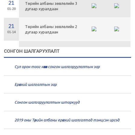
21
Төрийн албаны зөвлөлийн 3
дугаар хуралдаан
01-20
21
Төрийн албаны зөвлөлийн 2
дугаар хуралдаан
01-14
21
Төрийн албаны зөвлөлийн 1
СОНГОН ШАЛГАРУУЛАЛТ
дугаар хуралдаан
01-13
Сул орон тоог нөхөх сонгон шалгаруулалтын зар
20
Төрийн албаны зөвлөлийн 66
дугаар хуралдаан
12-30
Ерөнхий шалгалтын зар
20
Төрийн албаны зөвлөлийн 65
дугаар хуралдаан
12-28
Сонгон шалгаруулалтын шторкууд
20
Төрийн албаны зөвлөлийн 64
2019 оны Төрийн албаны ерөнхий шалгалтад тэнцсэн иргэд
дугаар хуралдаан
12-23