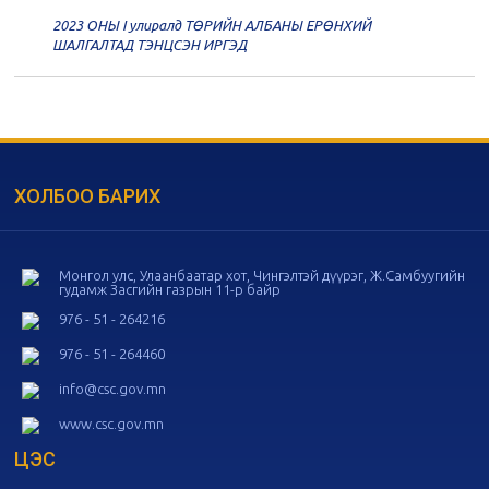
2023 ОНЫ I улиралд ТӨРИЙН АЛБАНЫ ЕРӨНХИЙ
20
Төрийн албаны зөвлөлийн 56
ШАЛГАЛТАД ТЭНЦСЭН ИРГЭД
дугаар хуралдаан
11-05
20
Төрийн албаны зөвлөлийн 55
дугаар хуралдаан
10-28
ХОЛБОО БАРИХ
20
Төрийн албаны зөвлөлийн 54
дугаар хуралдаан
10-16
Монгол улс, Улаанбаатар хот, Чингэлтэй дүүрэг, Ж.Самбуугийн
гудамж Засгийн газрын 11-р байр
20
Төрийн албаны зөвлөлийн 53
дугаар хуралдаан
10-14
976 - 51 - 264216
976 - 51 - 264460
20
Төрийн албаны зөвлөлийн 52
info@csc.gov.mn
дугаар хуралдаан
10-09
www.csc.gov.mn
ЦЭС
20
Төрийн албаны зөвлөлийн 51
дугаар хуралдаан
10-07