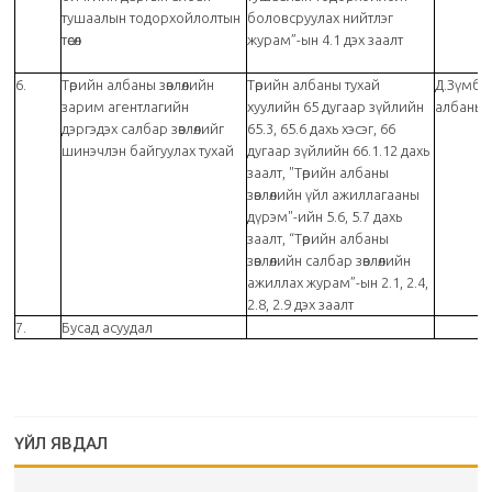
тушаалын тодорхойлолтын
боловсруулах нийтлэг
төсөл
журам”-ын 4.1 дэх заалт
6.
Төрийн албаны зөвлөлийн
Төрийн албаны тухай
Д.Зүмбэ
зарим агентлагийн
хуулийн 65 дугаар зүйлийн
албаны з
дэргэдэх салбар зөвлөлийг
65.3, 65.6 дахь хэсэг, 66
шинэчлэн байгуулах тухай
дугаар зүйлийн 66.1.12 дахь
заалт, "Төрийн албаны
зөвлөлийн үйл ажиллагааны
дүрэм"-ийн 5.6, 5.7 дахь
заалт, “Төрийн албаны
зөвлөлийн салбар зөвлөлийн
ажиллах журам”-ын 2.1, 2.4,
2.8, 2.9 дэх заалт
7.
Бусад асуудал
ҮЙЛ ЯВДАЛ