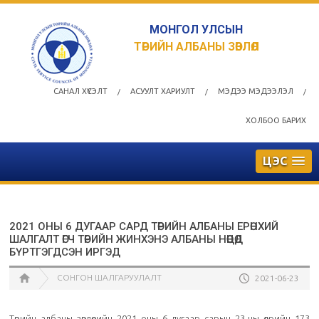
МОНГОЛ УЛСЫН
ТӨРИЙН АЛБАНЫ ЗӨВЛӨЛ
САНАЛ ХҮСЭЛТ
АСУУЛТ ХАРИУЛТ
МЭДЭЭ МЭДЭЭЛЭЛ
/
/
/
ХОЛБОО БАРИХ
ЦЭС
2021 ОНЫ 6 ДУГААР САРД ТӨРИЙН АЛБАНЫ ЕРӨНХИЙ
ШАЛГАЛТ ӨГЧ ТӨРИЙН ЖИНХЭНЭ АЛБАНЫ НӨӨЦӨД
БҮРТГЭГДСЭН ИРГЭД
СОНГОН ШАЛГАРУУЛАЛТ
2021-06-23
Төрийн албаны зөвлөлийн 2021 оны 6 дугаар сарын 23-ны өдрийн 173