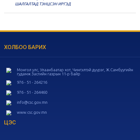
20
Төрийн албаны зөвлөлийн 56
ШАЛГАЛТАД ТЭНЦСЭН ИРГЭД
дугаар хуралдаан
11-05
20
Төрийн албаны зөвлөлийн 55
дугаар хуралдаан
10-28
ХОЛБОО БАРИХ
20
Төрийн албаны зөвлөлийн 54
дугаар хуралдаан
10-16
Монгол улс, Улаанбаатар хот, Чингэлтэй дүүрэг, Ж.Самбуугийн
гудамж Засгийн газрын 11-р байр
20
Төрийн албаны зөвлөлийн 53
дугаар хуралдаан
10-14
976 - 51 - 264216
976 - 51 - 264460
20
Төрийн албаны зөвлөлийн 52
info@csc.gov.mn
дугаар хуралдаан
10-09
www.csc.gov.mn
ЦЭС
20
Төрийн албаны зөвлөлийн 51
дугаар хуралдаан
10-07