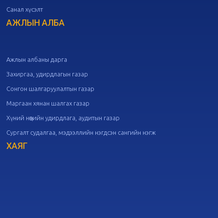
Санал хүсэлт
20
Төрийн албаны зөвлөлийн 50
дугаар хуралдаан
АЖЛЫН АЛБА
09-30
20
Төрийн албаны зөвлөлийн 49
дугаар хуралдаан
09-21
Ажлын албаны дарга
Захиргаа, удирдлагын газар
20
Төрийн албаны зөвлөлийн 48
Сонгон шалгаруулалтын газар
дугаар хуралдаан
09-18
Маргаан хянан шалгах газар
Хүний нөөцийн удирдлага, аудитын газар
20
Төрийн албаны зөвлөлийн 47
Сургалт судалгаа, мэдээллийн нэгдсэн сангийн нэгж
дугаар хуралдаан
09-09
ХАЯГ
20
Төрийн албаны зөвлөлийн 46
дугаар хуралдаан
09-02
20
Төрийн албаны зөвлөлийн 45
дугаар хуралдаан
08-28