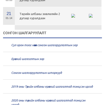
дугаар хуралдаан
01-20
21
Төрийн албаны зөвлөлийн 2
дугаар хуралдаан
01-14
21
Төрийн албаны зөвлөлийн 1
СОНГОН ШАЛГАРУУЛАЛТ
дугаар хуралдаан
01-13
Сул орон тоог нөхөх сонгон шалгаруулалтын зар
20
Төрийн албаны зөвлөлийн 66
дугаар хуралдаан
12-30
Ерөнхий шалгалтын зар
20
Төрийн албаны зөвлөлийн 65
дугаар хуралдаан
12-28
Сонгон шалгаруулалтын шторкууд
20
Төрийн албаны зөвлөлийн 64
2019 оны Төрийн албаны ерөнхий шалгалтад тэнцсэн иргэд
дугаар хуралдаан
12-23
2020 оны төрийн албаны ерөнхий шалгалтад тэнцсэн
20
Төрийн албаны зөвлөлийн 62
иргэд