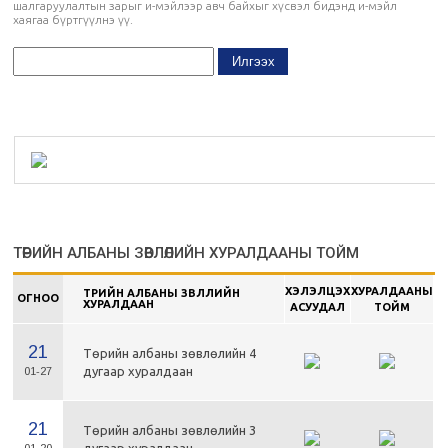
шалгаруулалтын зарыг и-мэйлээр авч байхыг хүсвэл бидэнд и-мэйл
хаягаа бүртгүүлнэ үү.
ТӨРИЙН АЛБАНЫ ЗӨВЛӨЛИЙН ХУРАЛДААНЫ ТОЙМ
ХЭЛЭЛЦЭХ
ХУРАЛДААНЫ
ТӨРИЙН АЛБАНЫ ЗӨВЛӨЛИЙН
ОГНОО
ХУРАЛДААН
АСУУДАЛ
ТОЙМ
21
Төрийн албаны зөвлөлийн 4
дугаар хуралдаан
01-27
21
Төрийн албаны зөвлөлийн 3