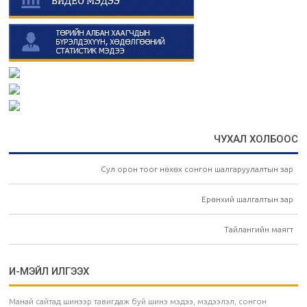
ЧУХАЛ ХОЛБООС
Сул орон тоог нөхөх сонгон шалгаруулалтын зар
Ерөнхий шалгалтын зар
Тайлангийн маягт
И-МЭЙЛ ИЛГЭЭХ
Манай сайтад шинээр тавигдаж буй шинэ мэдээ, мэдээлэл, сонгон