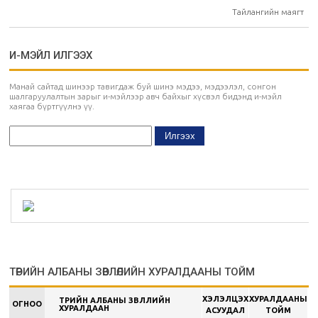
Тайлангийн маягт
И-МЭЙЛ ИЛГЭЭХ
Манай сайтад шинээр тавигдаж буй шинэ мэдээ, мэдээлэл, сонгон
шалгаруулалтын зарыг и-мэйлээр авч байхыг хүсвэл бидэнд и-мэйл
хаягаа бүртгүүлнэ үү.
ТӨРИЙН АЛБАНЫ ЗӨВЛӨЛИЙН ХУРАЛДААНЫ ТОЙМ
ХЭЛЭЛЦЭХ
ХУРАЛДААНЫ
ТӨРИЙН АЛБАНЫ ЗӨВЛӨЛИЙН
ОГНОО
ХУРАЛДААН
АСУУДАЛ
ТОЙМ