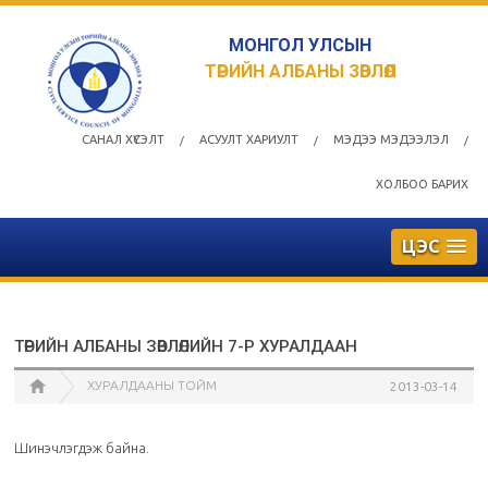
МОНГОЛ УЛСЫН
ТӨРИЙН АЛБАНЫ ЗӨВЛӨЛ
САНАЛ ХҮСЭЛТ
АСУУЛТ ХАРИУЛТ
МЭДЭЭ МЭДЭЭЛЭЛ
/
/
/
ХОЛБОО БАРИХ
ЦЭС
ТӨРИЙН АЛБАНЫ ЗӨВЛӨЛИЙН 7-Р ХУРАЛДААН
ХУРАЛДААНЫ ТОЙМ
2013-03-14
Шинэчлэгдэж байна.