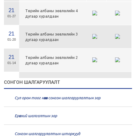
21
Төрийн албаны зөвлөлийн 4
дугаар хуралдаан
01-27
21
Төрийн албаны зөвлөлийн 3
дугаар хуралдаан
01-20
21
Төрийн албаны зөвлөлийн 2
дугаар хуралдаан
01-14
21
Төрийн албаны зөвлөлийн 1
СОНГОН ШАЛГАРУУЛАЛТ
дугаар хуралдаан
01-13
Сул орон тоог нөхөх сонгон шалгаруулалтын зар
20
Төрийн албаны зөвлөлийн 66
дугаар хуралдаан
12-30
Ерөнхий шалгалтын зар
20
Төрийн албаны зөвлөлийн 65
дугаар хуралдаан
12-28
Сонгон шалгаруулалтын шторкууд