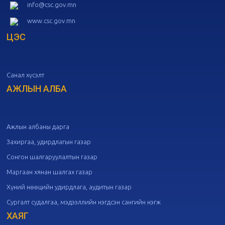
Төрийн албаны зөвлөлийн 52
info@csc.gov.mn
дугаар хуралдаан
10-09
www.csc.gov.mn
ЦЭС
20
Төрийн албаны зөвлөлийн 51
дугаар хуралдаан
10-07
Санал хүсэлт
20
Төрийн албаны зөвлөлийн 50
дугаар хуралдаан
АЖЛЫН АЛБА
09-30
20
Төрийн албаны зөвлөлийн 49
дугаар хуралдаан
09-21
Ажлын албаны дарга
Захиргаа, удирдлагын газар
20
Төрийн албаны зөвлөлийн 48
Сонгон шалгаруулалтын газар
дугаар хуралдаан
09-18
Маргаан хянан шалгах газар
Хүний нөөцийн удирдлага, аудитын газар
20
Төрийн албаны зөвлөлийн 47
Сургалт судалгаа, мэдээллийн нэгдсэн сангийн нэгж
дугаар хуралдаан
09-09
ХАЯГ