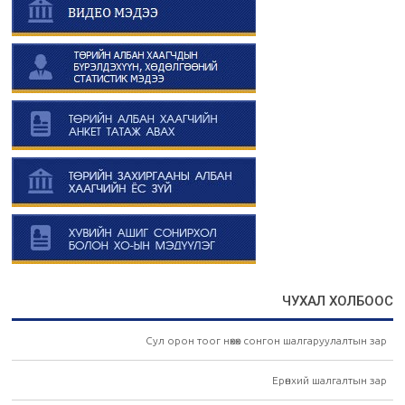
ЧУХАЛ ХОЛБООС
Сул орон тоог нөхөх сонгон шалгаруулалтын зар
Ерөнхий шалгалтын зар