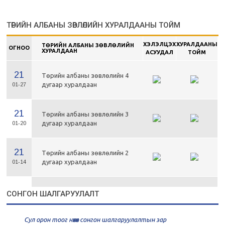
ТӨРИЙН АЛБАНЫ ЗӨВЛӨЛИЙН ХУРАЛДААНЫ ТОЙМ
ХЭЛЭЛЦЭХ
ХУРАЛДААНЫ
ТӨРИЙН АЛБАНЫ ЗӨВЛӨЛИЙН
ОГНОО
ХУРАЛДААН
АСУУДАЛ
ТОЙМ
21
Төрийн албаны зөвлөлийн 4
дугаар хуралдаан
01-27
21
Төрийн албаны зөвлөлийн 3
дугаар хуралдаан
01-20
21
Төрийн албаны зөвлөлийн 2
дугаар хуралдаан
01-14
21
Төрийн албаны зөвлөлийн 1
СОНГОН ШАЛГАРУУЛАЛТ
дугаар хуралдаан
01-13
Сул орон тоог нөхөх сонгон шалгаруулалтын зар