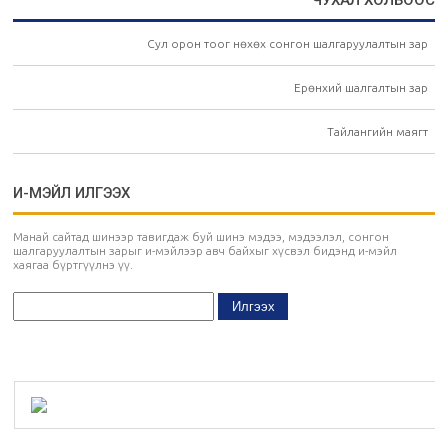
ЧУХАЛ ХОЛБООС
Сул орон тоог нөхөх сонгон шалгаруулалтын зар
Ерөнхий шалгалтын зар
Тайлангийн маягт
И-МЭЙЛ ИЛГЭЭХ
Манай сайтад шинээр тавигдаж буй шинэ мэдээ, мэдээлэл, сонгон
шалгаруулалтын зарыг и-мэйлээр авч байхыг хүсвэл бидэнд и-мэйл
хаягаа бүртгүүлнэ үү.