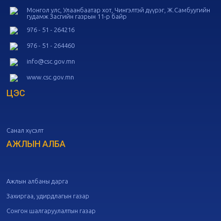
Монгол улс, Улаанбаатар хот, Чингэлтэй дүүрэг, Ж.Самбуугийн
гудамж Засгийн газрын 11-р байр
20
Төрийн албаны зөвлөлийн 53
дугаар хуралдаан
10-14
976 - 51 - 264216
976 - 51 - 264460
20
Төрийн албаны зөвлөлийн 52
info@csc.gov.mn
дугаар хуралдаан
10-09
www.csc.gov.mn
ЦЭС
20
Төрийн албаны зөвлөлийн 51
дугаар хуралдаан
10-07
Санал хүсэлт
20
Төрийн албаны зөвлөлийн 50
дугаар хуралдаан
АЖЛЫН АЛБА
09-30
20
Төрийн албаны зөвлөлийн 49
дугаар хуралдаан
09-21
Ажлын албаны дарга
Захиргаа, удирдлагын газар
20
Төрийн албаны зөвлөлийн 48
Сонгон шалгаруулалтын газар
дугаар хуралдаан
09-18