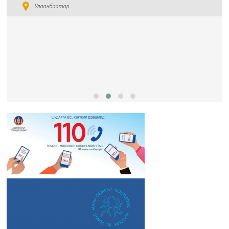
Улаанбаатар