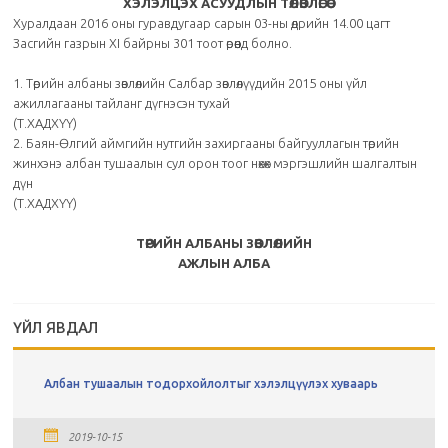
ХЭЛЭЛЦЭХ АСУУДЛЫН ТӨЛӨВЛӨГӨӨ
Хуралдаан 2016 оны гуравдугаар сарын 03-ны өдрийн 14.00 цагт
Засгийн газрын ХI байрны 301 тоот өрөөнд болно.
1. Төрийн албаны зөвлөлийн Салбар зөвлөлүүдийн 2015 оны үйл
ажиллагааны тайланг дүгнэсэн тухай
(Т.ХАДХҮҮ)
2. Баян-Өлгий аймгийн нутгийн захиргааны байгууллагын төрийн
жинхэнэ албан тушаалын сул орон тоог нөхөх мэргэшлийн шалгалтын
дүн
(Т.ХАДХҮҮ)
ТӨРИЙН АЛБАНЫ ЗӨВЛӨЛИЙН
АЖЛЫН АЛБА
ҮЙЛ ЯВДАЛ
Албан тушаалын тодорхойлолтыг хэлэлцүүлэх хуваарь
2019-10-15