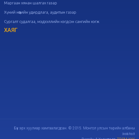
Маргаан хянан шалгах газар
Хүний нөөцийн удирдлага, аудитын газар
20
Төрийн албаны зөвлөлийн 47
Сургалт судалгаа, мэдээллийн нэгдсэн сангийн нэгж
дугаар хуралдаан
09-09
ХАЯГ
20
Төрийн албаны зөвлөлийн 46
дугаар хуралдаан
09-02
20
Төрийн албаны зөвлөлийн 45
дугаар хуралдаан
08-28
20
Төрийн албаны зөвлөлийн 44
дугаар хуралдаан
08-26
20
Төрийн албаны зөвлөлийн 43
дугаар хуралдаан
08-19
Бүх эрх хуулиар хамгаалагдсан. © 2015. Монгол улсын төрийн албаны
зөвлөл
20
Төрийн албаны зөвлөлийн 42