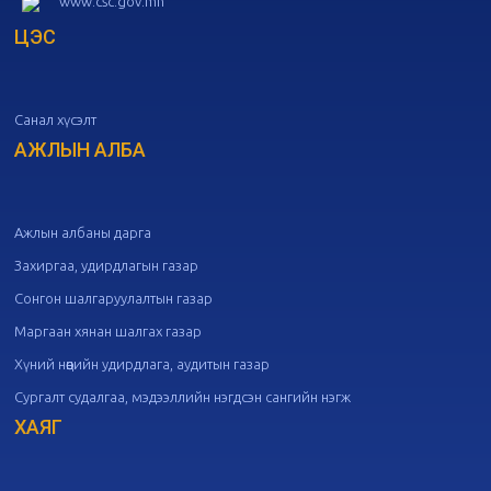
www.csc.gov.mn
ЦЭС
20
Төрийн албаны зөвлөлийн 51
дугаар хуралдаан
10-07
Санал хүсэлт
20
Төрийн албаны зөвлөлийн 50
дугаар хуралдаан
АЖЛЫН АЛБА
09-30
20
Төрийн албаны зөвлөлийн 49
дугаар хуралдаан
09-21
Ажлын албаны дарга
Захиргаа, удирдлагын газар
20
Төрийн албаны зөвлөлийн 48
Сонгон шалгаруулалтын газар
дугаар хуралдаан
09-18
Маргаан хянан шалгах газар
Хүний нөөцийн удирдлага, аудитын газар
20
Төрийн албаны зөвлөлийн 47
Сургалт судалгаа, мэдээллийн нэгдсэн сангийн нэгж
дугаар хуралдаан
09-09
ХАЯГ
20
Төрийн албаны зөвлөлийн 46
дугаар хуралдаан
09-02