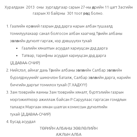
Хуралдаан 2013 оны зургадугаар сарын 27-ны өдрийн 11 цагт Засгийн
газрын ХI байрны 301 тоот өрөөнд болно.
Гаалийн ерөнхий газрын дэд дарга нарын албан тушаалд
томилуулахаар санал болгосон албан хаагчид Төрийн албаны
зөвлөлийн дүгнэлт гаргаж, нэр дэвшүүлэх тухай
Гаалийн хяналтын асуудал хариуцсан дэд дарга
Татвар, тарифны асуудал хариуцсан дэд дарга
(Д.ДАВАА-ОЧИР)
Нийслэл, аймаг дахь Төрийн албаны зөвлөлийн Салбар зөвлөлийн
бүрэлдэхүүнийг шинэчлэн баталж, Салбар зөвлөлийн дарга, нарийн
бичгийн даргыг томилох тухай (Т.ХАДХҮҮ)
Зам тээврийн яамны Зам тээврийн хяналт, бүртгэлийн газрын
мэргэжилтнээр ажиллаж байсан Р.Саруулаас гаргасан гомдлын
талаарх Маргаан хянан шалгах комиссын дүгнэлтийн
тухай (Д.ДАВАА-ОЧИР)
Бусад асуудал
ТӨРИЙН АЛБАНЫ ЗӨВЛӨЛИЙН
АЖЛЫН АЛБА