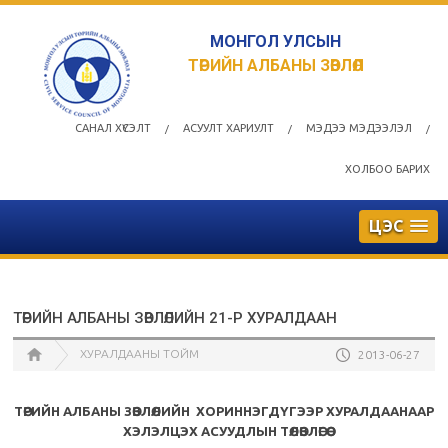
МОНГОЛ УЛСЫН
ТӨРИЙН АЛБАНЫ ЗӨВЛӨЛ
САНАЛ ХҮСЭЛТ
АСУУЛТ ХАРИУЛТ
МЭДЭЭ МЭДЭЭЛЭЛ
/
/
/
ХОЛБОО БАРИХ
ЦЭС
ТӨРИЙН АЛБАНЫ ЗӨВЛӨЛИЙН 21-Р ХУРАЛДААН
ХУРАЛДААНЫ ТОЙМ
2013-06-27
ТӨРИЙН АЛБАНЫ ЗӨВЛӨЛИЙН ХОРИННЭГДҮГЭЭР ХУРАЛДААНААР
ХЭЛЭЛЦЭХ АСУУДЛЫН ТӨЛӨВЛӨГӨӨ