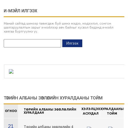
И-МЭЙЛ ИЛГЭЭХ
Манай сайтад шинээр тавигдаж буй шинэ мэдээ, мэдээлэл, сонгон
шалгаруулалтын зарыг и-мэйлээр авч байхыг хүсвэл бидэнд и-мэйл
хаягаа бүртгүүлнэ үү.
ТӨРИЙН АЛБАНЫ ЗӨВЛӨЛИЙН ХУРАЛДААНЫ ТОЙМ
ХЭЛЭЛЦЭХ
ХУРАЛДААНЫ
ТӨРИЙН АЛБАНЫ ЗӨВЛӨЛИЙН
ОГНОО
ХУРАЛДААН
АСУУДАЛ
ТОЙМ
21
Төрийн албаны зөвлөлийн 4