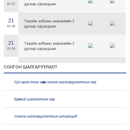
дугаар хуралдаан
01-27
21
Төрийн албаны зөвлөлийн 3
дугаар хуралдаан
01-20
21
Төрийн албаны зөвлөлийн 2
дугаар хуралдаан
01-14
21
Төрийн албаны зөвлөлийн 1
СОНГОН ШАЛГАРУУЛАЛТ
дугаар хуралдаан
01-13
Сул орон тоог нөхөх сонгон шалгаруулалтын зар
20
Төрийн албаны зөвлөлийн 66
дугаар хуралдаан
12-30
Ерөнхий шалгалтын зар
20
Төрийн албаны зөвлөлийн 65
дугаар хуралдаан
12-28
Сонгон шалгаруулалтын шторкууд