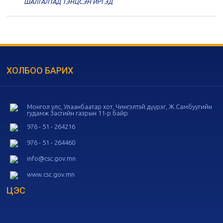
20
Төрийн албаны зөвлөлийн 56
ШАЛГАЛТАД ТЭНЦСЭН ИРГЭД
дугаар хуралдаан
11-05
20
Төрийн албаны зөвлөлийн 55
дугаар хуралдаан
10-28
ХОЛБОО БАРИХ
20
Төрийн албаны зөвлөлийн 54
дугаар хуралдаан
10-16
Монгол улс, Улаанбаатар хот, Чингэлтэй дүүрэг, Ж.Самбуугийн
гудамж Засгийн газрын 11-р байр
20
Төрийн албаны зөвлөлийн 53
дугаар хуралдаан
10-14
976 - 51 - 264216
976 - 51 - 264460
20
Төрийн албаны зөвлөлийн 52
info@csc.gov.mn
дугаар хуралдаан
10-09
www.csc.gov.mn
ЦЭС
20
Төрийн албаны зөвлөлийн 51
дугаар хуралдаан
10-07