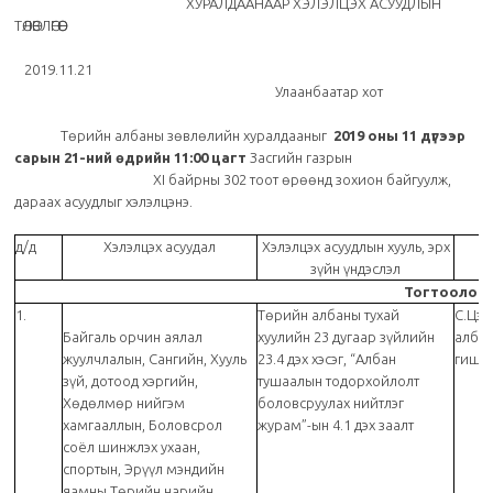
ХУРАЛДААНААР ХЭЛЭЛЦЭХ АСУУДЛЫН
ТӨЛӨВЛӨГӨӨ
2019.11.21
Улаанбаатар хот
Төрийн албаны зөвлөлийн хуралдааныг
2019 оны 11 дүгээр
сарын 21-ний өдрийн 11:00 цагт
Засгийн газрын
XI байрны 302 тоот өрөөнд зохион байгуулж,
дараах асуудлыг хэлэлцэнэ.
д/д
Хэлэлцэх асуудал
Хэлэлцэх асуудлын хууль, эрх
зүйн үндэслэл
а
Тогтоолоо
1.
Төрийн албаны тухай
С.Цэд
Байгаль орчин аялал
хуулийн 23 дугаар зүйлийн
алба
жуулчлалын, Сангийн, Хууль
23.4 дэх хэсэг, “Албан
гишү
зүй, дотоод хэргийн,
тушаалын тодорхойлолт
Хөдөлмөр нийгэм
боловсруулах нийтлэг
хамгааллын, Боловсрол
журам”-ын 4.1 дэх заалт
соёл шинжлэх ухаан,
спортын, Эрүүл мэндийн
яамны Төрийн нарийн