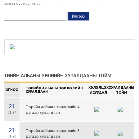
хаягаа бүртгүүлнэ үү.
ТӨРИЙН АЛБАНЫ ЗӨВЛӨЛИЙН ХУРАЛДААНЫ ТОЙМ
ХЭЛЭЛЦЭХ
ХУРАЛДААНЫ
ТӨРИЙН АЛБАНЫ ЗӨВЛӨЛИЙН
ОГНОО
ХУРАЛДААН
АСУУДАЛ
ТОЙМ
21
Төрийн албаны зөвлөлийн 4
дугаар хуралдаан
01-27
21
Төрийн албаны зөвлөлийн 3
дугаар хуралдаан
01-20