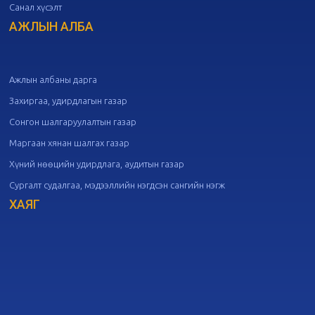
Санал хүсэлт
20
Төрийн албаны зөвлөлийн 50
дугаар хуралдаан
АЖЛЫН АЛБА
09-30
20
Төрийн албаны зөвлөлийн 49
дугаар хуралдаан
09-21
Ажлын албаны дарга
Захиргаа, удирдлагын газар
20
Төрийн албаны зөвлөлийн 48
Сонгон шалгаруулалтын газар
дугаар хуралдаан
09-18
Маргаан хянан шалгах газар
Хүний нөөцийн удирдлага, аудитын газар
20
Төрийн албаны зөвлөлийн 47
Сургалт судалгаа, мэдээллийн нэгдсэн сангийн нэгж
дугаар хуралдаан
09-09
ХАЯГ
20
Төрийн албаны зөвлөлийн 46
дугаар хуралдаан
09-02
20
Төрийн албаны зөвлөлийн 45
дугаар хуралдаан
08-28