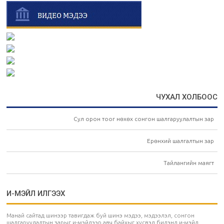
ЧУХАЛ ХОЛБООС
Сул орон тоог нөхөх сонгон шалгаруулалтын зар
Ерөнхий шалгалтын зар
Тайлангийн маягт
И-МЭЙЛ ИЛГЭЭХ
Манай сайтад шинээр тавигдаж буй шинэ мэдээ, мэдээлэл, сонгон
шалгаруулалтын зарыг и-мэйлээр авч байхыг хүсвэл бидэнд и-мэйл