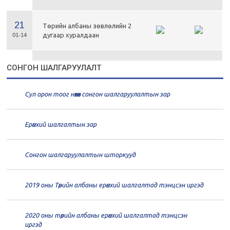
21
Төрийн албаны зөвлөлийн 2
дугаар хуралдаан
01-14
21
Төрийн албаны зөвлөлийн 1
СОНГОН ШАЛГАРУУЛАЛТ
дугаар хуралдаан
01-13
Сул орон тоог нөхөх сонгон шалгаруулалтын зар
20
Төрийн албаны зөвлөлийн 66
дугаар хуралдаан
12-30
Ерөнхий шалгалтын зар
20
Төрийн албаны зөвлөлийн 65
дугаар хуралдаан
12-28
Сонгон шалгаруулалтын шторкууд
20
Төрийн албаны зөвлөлийн 64
2019 оны Төрийн албаны ерөнхий шалгалтад тэнцсэн иргэд
дугаар хуралдаан
12-23
2020 оны төрийн албаны ерөнхий шалгалтад тэнцсэн
20
Төрийн албаны зөвлөлийн 62
иргэд