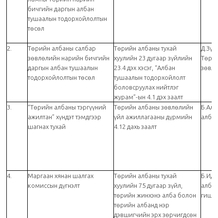
бичгийн даргын албан
тушаалын тодорхойлолтын
төсөл
2.
Төрийн албаны салбар
Төрийн албаны тухай
Д.Зүм
зөвлөлийн нарийн бичгийн
хуулийн 23 дугаар зүйлийн
Төри
даргын албан тушаалын
23.4 дэх хэсэг, “Албан
зөвл
тодорхойлолтын төсөл
тушаалын тодорхойлолт
боловсруулах нийтлэг
журам”-ын 4.1 дэх заалт
3.
“Төрийн албаны тэргүүний
Төрийн албаны зөвлөлийн
Б.Алт
ажилтан” хүндэт тэмдгээр
үйл ажиллагааны дүрмийн
албан
шагнах тухай
4.12 дахь заалт
4.
Маргаан хянан шалгах
Төрийн албаны тухай
Б.Идэ
комиссын дүгнэлт
хуулийн 75 дугаар зүйл,
алба
төрийн жинхэнэ алба болон
гишү
төрийн албанд нэр
дэвшигчийн эрх зөрчигдсөн