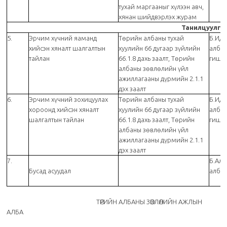
тухай маргааныг хүлээн авч,
хянан шийдвэрлэх журам
Танилцуулга
5.
Эрчим хүчний яаманд
Төрийн албаны тухай
Б.Идэ
хийсэн хяналт шалгалтын
хуулийн 66 дугаар зүйлийн
алба
тайлан
66.1.8 дахь заалт, Төрийн
гишү
албаны зөвлөлийн үйл
ажиллагааны дүрмийн 2.1.1
дэх заалт
6.
Эрчим хүчний зохицуулах
Төрийн албаны тухай
Б.Идэ
хороонд хийсэн хяналт
хуулийн 66 дугаар зүйлийн
алба
шалгалтын тайлан
66.1.8 дахь заалт, Төрийн
гишү
албаны зөвлөлийн үйл
ажиллагааны дүрмийн 2.1.1
дэх заалт
7.
Б.Алт
Бусад асуудал
албан
ТӨРИЙН АЛБАНЫ ЗӨВЛӨЛИЙН АЖЛЫН
АЛБА