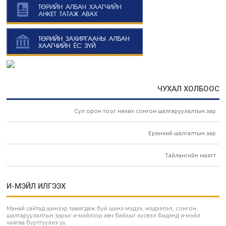
ЧУХАЛ ХОЛБООС
Сул орон тоог нөхөх сонгон шалгаруулалтын зар
Ерөнхий шалгалтын зар
Тайлангийн маягт
И-МЭЙЛ ИЛГЭЭХ
Манай сайтад шинээр тавигдаж буй шинэ мэдээ, мэдээлэл, сонгон
шалгаруулалтын зарыг и-мэйлээр авч байхыг хүсвэл бидэнд и-мэйл
хаягаа бүртгүүлнэ үү.