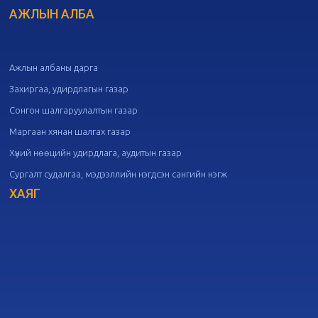
дугаар хуралдаан
АЖЛЫН АЛБА
09-30
20
Төрийн албаны зөвлөлийн 49
дугаар хуралдаан
09-21
Ажлын албаны дарга
Захиргаа, удирдлагын газар
20
Төрийн албаны зөвлөлийн 48
Сонгон шалгаруулалтын газар
дугаар хуралдаан
09-18
Маргаан хянан шалгах газар
Хүний нөөцийн удирдлага, аудитын газар
20
Төрийн албаны зөвлөлийн 47
Сургалт судалгаа, мэдээллийн нэгдсэн сангийн нэгж
дугаар хуралдаан
09-09
ХАЯГ
20
Төрийн албаны зөвлөлийн 46
дугаар хуралдаан
09-02
20
Төрийн албаны зөвлөлийн 45
дугаар хуралдаан
08-28