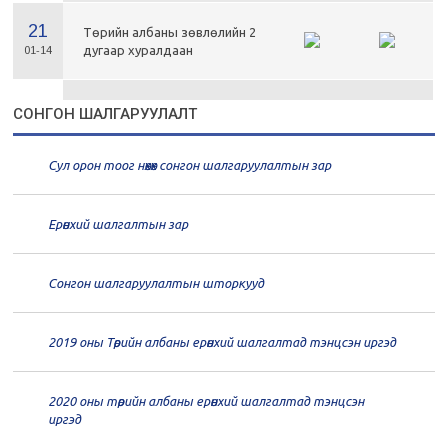
21
Төрийн албаны зөвлөлийн 2
дугаар хуралдаан
01-14
21
Төрийн албаны зөвлөлийн 1
СОНГОН ШАЛГАРУУЛАЛТ
дугаар хуралдаан
01-13
Сул орон тоог нөхөх сонгон шалгаруулалтын зар
20
Төрийн албаны зөвлөлийн 66
дугаар хуралдаан
12-30
Ерөнхий шалгалтын зар
20
Төрийн албаны зөвлөлийн 65
дугаар хуралдаан
12-28
Сонгон шалгаруулалтын шторкууд
20
Төрийн албаны зөвлөлийн 64
2019 оны Төрийн албаны ерөнхий шалгалтад тэнцсэн иргэд
дугаар хуралдаан
12-23
2020 оны төрийн албаны ерөнхий шалгалтад тэнцсэн
20
Төрийн албаны зөвлөлийн 62
иргэд
дугаар хуралдаан
12-21