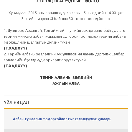
ХЭЛЭЛЦЭХ АСУУДЛЫН ТӨЛӨВЛӨГӨӨ
Хуралдаан 2015 оны арваннэгдүгээр сарын 5-ны өдрийн 14.00 цагт
Засгийн газрын ХI байрны 301 тоот өрөөнд болно.
1. Дундговь, Архангай, Төв аймгийн нутгийн захиргааны байгууллагын
төрийн жинхэнэ албан тушаалын сул орон тоог нөхөх төрийн албаны
мэргэшлийн шалгалтын дүнгийн тухай
(Т.ХАДХҮҮ)
2. Төрийн албаны зөвлөлийн Аж үйлдвэрийн яамны дэргэдэх Салбар
зөвлөлийн бүрэлдэхүүнд өөрчлөлт оруулах тухай
(Т.ХАДХҮҮ)
ТӨРИЙН АЛБАНЫ ЗӨВЛӨЛИЙН
АЖЛЫН АЛБА
ҮЙЛ ЯВДАЛ
Албан тушаалын тодорхойлолтыг хэлэлцүүлэх хуваарь