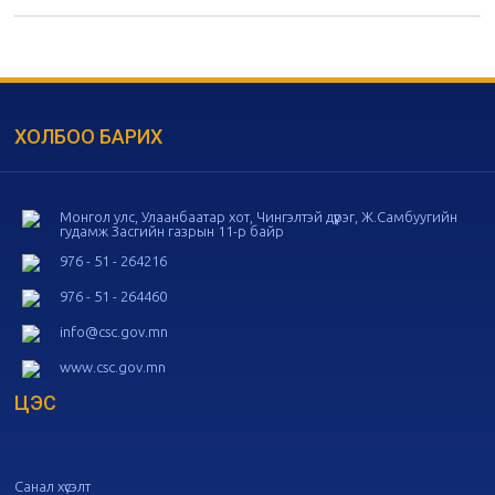
дугаар хуралдаан
11-05
20
Төрийн албаны зөвлөлийн 55
дугаар хуралдаан
10-28
ХОЛБОО БАРИХ
20
Төрийн албаны зөвлөлийн 54
дугаар хуралдаан
10-16
Монгол улс, Улаанбаатар хот, Чингэлтэй дүүрэг, Ж.Самбуугийн
гудамж Засгийн газрын 11-р байр
20
Төрийн албаны зөвлөлийн 53
дугаар хуралдаан
10-14
976 - 51 - 264216
976 - 51 - 264460
20
Төрийн албаны зөвлөлийн 52
info@csc.gov.mn
дугаар хуралдаан
10-09
www.csc.gov.mn
ЦЭС
20
Төрийн албаны зөвлөлийн 51
дугаар хуралдаан
10-07
Санал хүсэлт
20
Төрийн албаны зөвлөлийн 50