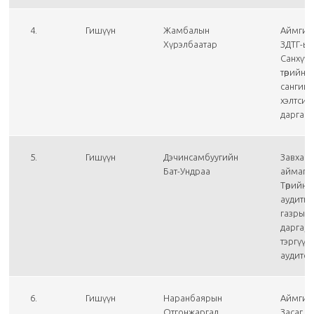
4.
Гишүүн
Жамбалын
Аймгий
Хүрэлбаатар
ЗДТГ-ы
Санхүү,
төрийн
сангий
хэлтсий
дарга
5.
Гишүүн
Дэчинсамбуугийн
Завхан
Бат-Ундраа
аймаг д
Төрийн
аудиты
газрын
дарга,
тэргүүл
аудито
6.
Гишүүн
Наранбаярын
Аймгий
Отгонжаргал
Засаг