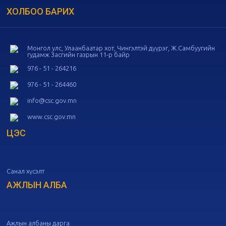
ХОЛБОО БАРИХ
20
Төрийн албаны зөвлөлийн 54
дугаар хуралдаан
10-16
Монгол улс, Улаанбаатар хот, Чингэлтэй дүүрэг, Ж.Самбуугийн
гудамж Засгийн газрын 11-р байр
20
Төрийн албаны зөвлөлийн 53
дугаар хуралдаан
10-14
976 - 51 - 264216
976 - 51 - 264460
20
Төрийн албаны зөвлөлийн 52
info@csc.gov.mn
дугаар хуралдаан
10-09
www.csc.gov.mn
ЦЭС
20
Төрийн албаны зөвлөлийн 51
дугаар хуралдаан
10-07
Санал хүсэлт
20
Төрийн албаны зөвлөлийн 50
дугаар хуралдаан
АЖЛЫН АЛБА
09-30
20
Төрийн албаны зөвлөлийн 49
дугаар хуралдаан
09-21
Ажлын албаны дарга