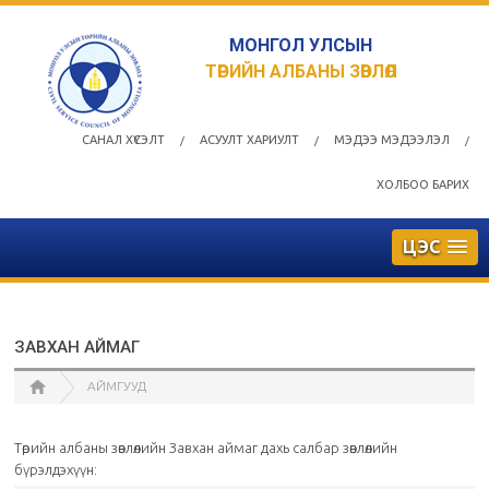
МОНГОЛ УЛСЫН
ТӨРИЙН АЛБАНЫ ЗӨВЛӨЛ
САНАЛ ХҮСЭЛТ
АСУУЛТ ХАРИУЛТ
МЭДЭЭ МЭДЭЭЛЭЛ
/
/
/
ХОЛБОО БАРИХ
ЦЭС
ЗАВХАН АЙМАГ
АЙМГУУД
Төрийн албаны зөвлөлийн Завхан аймаг дахь салбар зөвлөлийн
бүрэлдэхүүн: