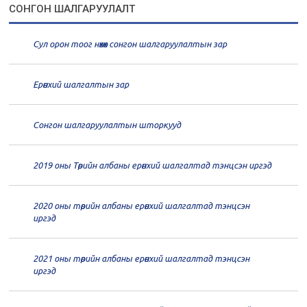
21
Төрийн албаны зөвлөлийн 1
СОНГОН ШАЛГАРУУЛАЛТ
дугаар хуралдаан
01-13
Сул орон тоог нөхөх сонгон шалгаруулалтын зар
20
Төрийн албаны зөвлөлийн 66
дугаар хуралдаан
12-30
Ерөнхий шалгалтын зар
20
Төрийн албаны зөвлөлийн 65
дугаар хуралдаан
12-28
Сонгон шалгаруулалтын шторкууд
20
Төрийн албаны зөвлөлийн 64
2019 оны Төрийн албаны ерөнхий шалгалтад тэнцсэн иргэд
дугаар хуралдаан
12-23
2020 оны төрийн албаны ерөнхий шалгалтад тэнцсэн
20
Төрийн албаны зөвлөлийн 62
иргэд
дугаар хуралдаан
12-21
2021 оны төрийн албаны ерөнхий шалгалтад тэнцсэн
20
Төрийн албаны зөвлөлийн 61
иргэд
дугаар хуралдаан
12-14