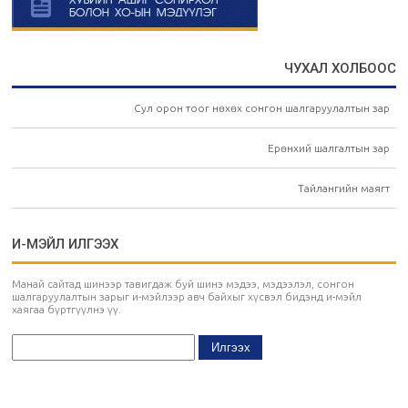
ЧУХАЛ ХОЛБООС
Сул орон тоог нөхөх сонгон шалгаруулалтын зар
Ерөнхий шалгалтын зар
Тайлангийн маягт
И-МЭЙЛ ИЛГЭЭХ
Манай сайтад шинээр тавигдаж буй шинэ мэдээ, мэдээлэл, сонгон
шалгаруулалтын зарыг и-мэйлээр авч байхыг хүсвэл бидэнд и-мэйл
хаягаа бүртгүүлнэ үү.