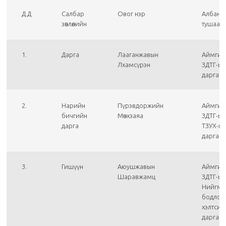
Д.Д
Салбар
Овог нэр
Албан
зөвлөлийн
тушаал
1.
Дарга
Лааганжавын
Аймгий
Лхамсүрэн
ЗДТГ-ы
дарга
2.
Нарийн
Пүрэвдоржийн
Аймгий
бичгийн
Мөнхзаяа
ЗДТГ-ы
дарга
ТЗУХ-и
дарга
3.
Гишүүн
Аюушжавын
Аймгий
Шаравжамц
ЗДТГ-ы
Нийгми
бодлог
хэлтсий
дарга