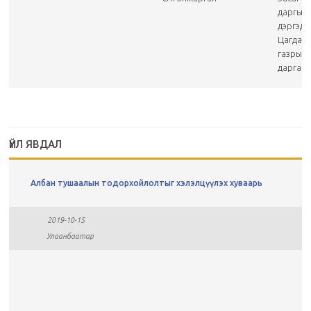
даргын
дэргэдэ
Цагдаа
газрын
дарга
ҮЙЛ ЯВДАЛ
Албан тушаалын тодорхойлолтыг хэлэлцүүлэх хуваарь
2019-10-15
Улаанбаатар