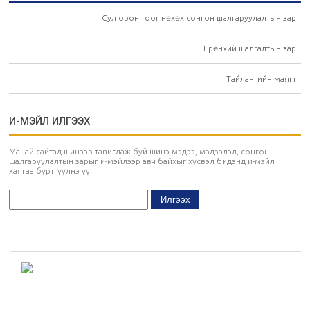
Сул орон тоог нөхөх сонгон шалгаруулалтын зар
Ерөнхий шалгалтын зар
Тайлангийн маягт
И-МЭЙЛ ИЛГЭЭХ
Манай сайтад шинээр тавигдаж буй шинэ мэдээ, мэдээлэл, сонгон
шалгаруулалтын зарыг и-мэйлээр авч байхыг хүсвэл бидэнд и-мэйл
хаягаа бүртгүүлнэ үү.