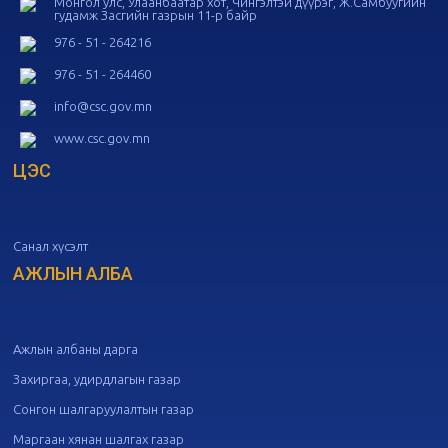
Монгол улс, Улаанбаатар хот, Чингэлтэй дүүрэг, Ж.Самбуугийн
гудамж Засгийн газрын 11-р байр
20
Төрийн албаны зөвлөлийн 53
дугаар хуралдаан
10-14
976 - 51 - 264216
976 - 51 - 264460
20
Төрийн албаны зөвлөлийн 52
info@csc.gov.mn
дугаар хуралдаан
10-09
www.csc.gov.mn
ЦЭС
20
Төрийн албаны зөвлөлийн 51
дугаар хуралдаан
10-07
Санал хүсэлт
20
Төрийн албаны зөвлөлийн 50
дугаар хуралдаан
АЖЛЫН АЛБА
09-30
20
Төрийн албаны зөвлөлийн 49
дугаар хуралдаан
09-21
Ажлын албаны дарга
Захиргаа, удирдлагын газар
20
Төрийн албаны зөвлөлийн 48
Сонгон шалгаруулалтын газар
дугаар хуралдаан
09-18
Маргаан хянан шалгах газар