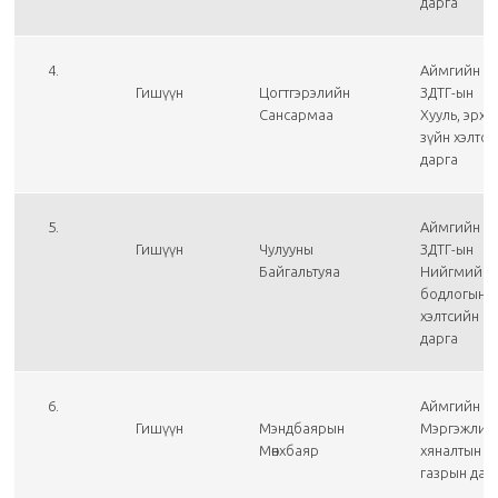
дарга
4.
Аймгийн
Гишүүн
Цогтгэрэлийн
ЗДТГ-ын
Сансармаа
Хууль, эрх
зүйн хэлтс
дарга
5.
Аймгийн
Гишүүн
Чулууны
ЗДТГ-ын
Байгальтуяа
Нийгмийн
бодлогын
хэлтсийн
дарга
6.
Аймгийн
Гишүүн
Мэндбаярын
Мэргэжлий
Мөнхбаяр
хяналтын
газрын дар