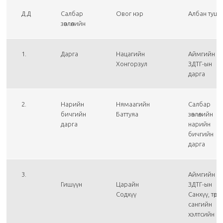
Д.Д
Салбар
Овог нэр
Албан туша
зөвлөлийн
1.
Дарга
Нацагийн
Аймгийн
Хонгорзул
ЗДТГ-ын
дарга
2.
Нарийн
Нямаагийн
Салбар
бичгийн
Баттуяа
зөвлөлийн
дарга
нарийн
бичгийн
дарга
3.
Аймгийн
Гишүүн
Царайн
ЗДТГ-ын
Содхүү
Санхүү, төр
сангийн
хэлтсийн