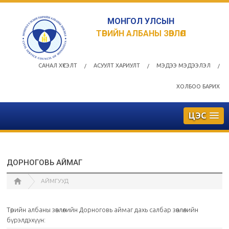
МОНГОЛ УЛСЫН
ТӨРИЙН АЛБАНЫ ЗӨВЛӨЛ
САНАЛ ХҮСЭЛТ
АСУУЛТ ХАРИУЛТ
МЭДЭЭ МЭДЭЭЛЭЛ
/
/
/
ХОЛБОО БАРИХ
ЦЭС
ДОРНОГОВЬ АЙМАГ
АЙМГУУД
Төрийн албаны зөвлөлийн Дорноговь аймаг дахь салбар зөвлөлийн
бүрэлдэхүүн: