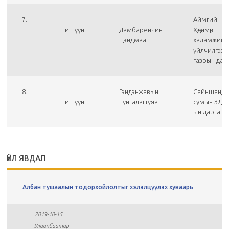
7.
Аймгийн
Гишүүн
Дамбаренчин
Хөдөлмөр
Цэндмаа
халамжийн
үйлчилгээн
газрын дар
8.
Гэндэнжавын
Сайншанд
Гишүүн
Тунгалагтуяа
сумын ЗДТГ
ын дарга
ҮЙЛ ЯВДАЛ
Албан тушаалын тодорхойлолтыг хэлэлцүүлэх хуваарь
2019-10-15
Улаанбаатар