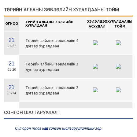
ТӨРИЙН АЛБАНЫ ЗӨВЛӨЛИЙН ХУРАЛДААНЫ ТОЙМ
ХЭЛЭЛЦЭХ
ХУРАЛДААНЫ
ТӨРИЙН АЛБАНЫ ЗӨВЛӨЛИЙН
ОГНОО
ХУРАЛДААН
АСУУДАЛ
ТОЙМ
21
Төрийн албаны зөвлөлийн 4
дугаар хуралдаан
01-27
21
Төрийн албаны зөвлөлийн 3
дугаар хуралдаан
01-20
21
Төрийн албаны зөвлөлийн 2
дугаар хуралдаан
01-14
21
Төрийн албаны зөвлөлийн 1
СОНГОН ШАЛГАРУУЛАЛТ
дугаар хуралдаан
01-13
Сул орон тоог нөхөх сонгон шалгаруулалтын зар
20
Төрийн албаны зөвлөлийн 66