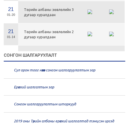
21
Төрийн албаны зөвлөлийн 3
дугаар хуралдаан
01-20
21
Төрийн албаны зөвлөлийн 2
дугаар хуралдаан
01-14
21
Төрийн албаны зөвлөлийн 1
СОНГОН ШАЛГАРУУЛАЛТ
дугаар хуралдаан
01-13
Сул орон тоог нөхөх сонгон шалгаруулалтын зар
20
Төрийн албаны зөвлөлийн 66
дугаар хуралдаан
12-30
Ерөнхий шалгалтын зар
20
Төрийн албаны зөвлөлийн 65
дугаар хуралдаан
12-28
Сонгон шалгаруулалтын шторкууд
20
Төрийн албаны зөвлөлийн 64
2019 оны Төрийн албаны ерөнхий шалгалтад тэнцсэн иргэд
дугаар хуралдаан
12-23