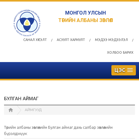
МОНГОЛ УЛСЫН
ТӨРИЙН АЛБАНЫ ЗӨВЛӨЛ
САНАЛ ХҮСЭЛТ
АСУУЛТ ХАРИУЛТ
МЭДЭЭ МЭДЭЭЛЭЛ
/
/
/
ХОЛБОО БАРИХ
ЦЭС
БУЛГАН АЙМАГ
АЙМГУУД
Төрийн албаны зөвлөлийн Булган аймаг дахь салбар зөвлөлийн
бүрэлдэхүүн: