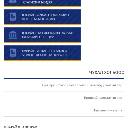
ЧУХАЛ ХОЛБООС
Сул орон тоог нөхөх сонгон шалгаруулалтын зар
Ерөнхий шалгалтын зар
Тайлангийн маягт
И-МЭЙЛ ИЛГЭЭХ