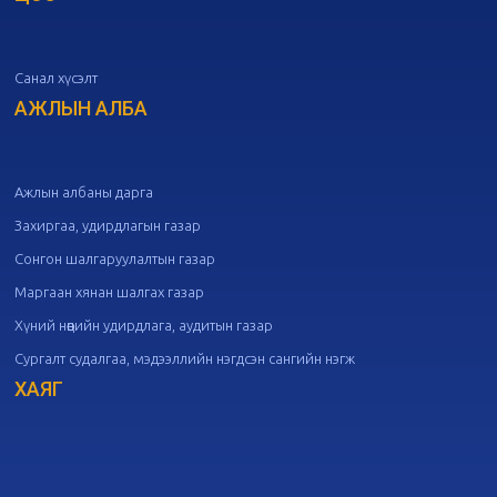
дугаар хуралдаан
10-07
Санал хүсэлт
20
Төрийн албаны зөвлөлийн 50
дугаар хуралдаан
АЖЛЫН АЛБА
09-30
20
Төрийн албаны зөвлөлийн 49
дугаар хуралдаан
09-21
Ажлын албаны дарга
Захиргаа, удирдлагын газар
20
Төрийн албаны зөвлөлийн 48
Сонгон шалгаруулалтын газар
дугаар хуралдаан
09-18
Маргаан хянан шалгах газар
Хүний нөөцийн удирдлага, аудитын газар
20
Төрийн албаны зөвлөлийн 47
Сургалт судалгаа, мэдээллийн нэгдсэн сангийн нэгж
дугаар хуралдаан
09-09
ХАЯГ
20
Төрийн албаны зөвлөлийн 46
дугаар хуралдаан
09-02