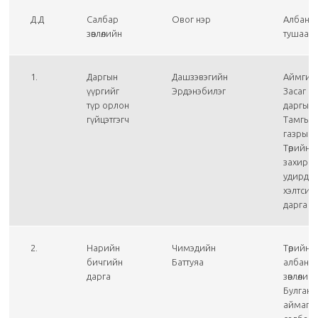
Д.Д
Салбар
Овог нэр
Албан
зөвлөлийн
тушаал
1.
Даргын
Дашзэвэгийн
Аймгий
үүргийг
Эрдэнэбилэг
Засаг
түр орлон
даргын
гүйцэтгэгч
Тамгын
газрын
Төрийн
захирг
удирдл
хэлтсий
дарга
2.
Нарийн
Чимэдийн
Төрийн
бичгийн
Баттуяа
албаны
дарга
зөвлөлий
Булган
аймаг д