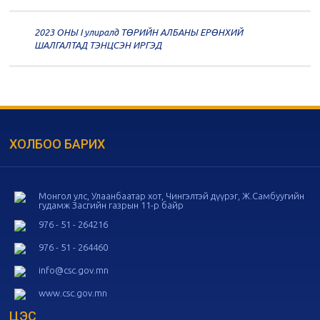
дугаар хуралдаан
11-11
2023 ОНЫ I улиралд ТӨРИЙН АЛБАНЫ ЕРӨНХИЙ
20
Төрийн албаны зөвлөлийн 56
ШАЛГАЛТАД ТЭНЦСЭН ИРГЭД
дугаар хуралдаан
11-05
20
Төрийн албаны зөвлөлийн 55
дугаар хуралдаан
10-28
ХОЛБОО БАРИХ
20
Төрийн албаны зөвлөлийн 54
дугаар хуралдаан
10-16
Монгол улс, Улаанбаатар хот, Чингэлтэй дүүрэг, Ж.Самбуугийн
гудамж Засгийн газрын 11-р байр
20
Төрийн албаны зөвлөлийн 53
дугаар хуралдаан
10-14
976 - 51 - 264216
976 - 51 - 264460
20
Төрийн албаны зөвлөлийн 52
info@csc.gov.mn
дугаар хуралдаан
10-09
www.csc.gov.mn
ЦЭС
20
Төрийн албаны зөвлөлийн 51