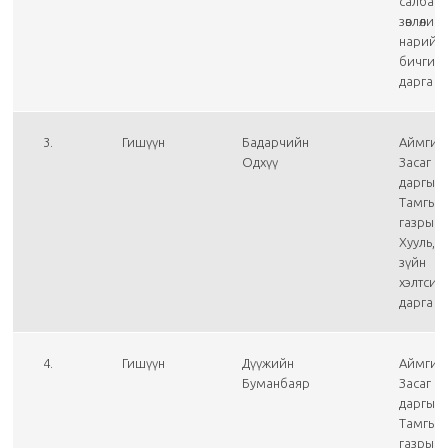
салбар
зөвлөлий
нарийн
бичгий
дарга
3.
Гишүүн
Бадарчийн
Аймгий
Одхүү
Засаг
даргын
Тамгын
газрын
Хууль, э
зүйн
хэлтсий
дарга
4.
Гишүүн
Дүүжийн
Аймгий
Буманбаяр
Засаг
даргын
Тамгын
газрын