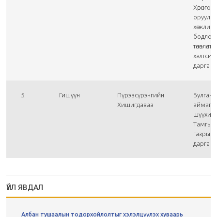
Хөрөнгө
оруулал
хөгжлий
бодлог
төлөвлөлт
хэлтсий
дарга
5.
Гишүүн
Пүрэвсүрэнгийн
Булган
Хишигдаваа
аймаг д
шүүхий
Тамгын
газрын
дарга
ҮЙЛ ЯВДАЛ
Албан тушаалын тодорхойлолтыг хэлэлцүүлэх хуваарь