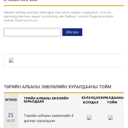
Манай сайтад шинээр тавигдаж буй шинэ мэдээ, мэдээлэл, сонгон
шалгаруулалтын зарыг и-мэйлээр авч байхыг хүсвэл бидэнд и-мэйл
хаягаа бүртгүүлнэ үү.
ТӨРИЙН АЛБАНЫ ЗӨВЛӨЛИЙН ХУРАЛДААНЫ ТОЙМ
ХЭЛЭЛЦЭХ
ХУРАЛДААНЫ
ТӨРИЙН АЛБАНЫ ЗӨВЛӨЛИЙН
ОГНОО
ХУРАЛДААН
АСУУДАЛ
ТОЙМ
21
Төрийн албаны зөвлөлийн 4
дугаар хуралдаан
01-27