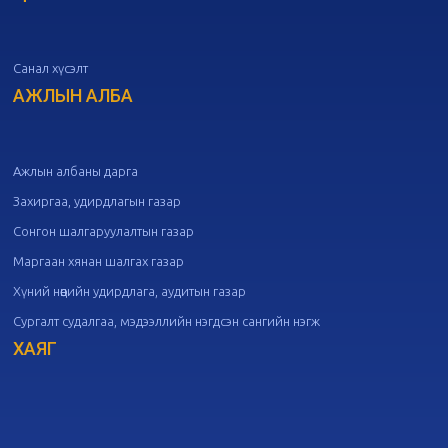
дугаар хуралдаан
10-07
Санал хүсэлт
20
Төрийн албаны зөвлөлийн 50
дугаар хуралдаан
АЖЛЫН АЛБА
09-30
20
Төрийн албаны зөвлөлийн 49
дугаар хуралдаан
09-21
Ажлын албаны дарга
Захиргаа, удирдлагын газар
20
Төрийн албаны зөвлөлийн 48
Сонгон шалгаруулалтын газар
дугаар хуралдаан
09-18
Маргаан хянан шалгах газар
Хүний нөөцийн удирдлага, аудитын газар
20
Төрийн албаны зөвлөлийн 47
Сургалт судалгаа, мэдээллийн нэгдсэн сангийн нэгж
дугаар хуралдаан
09-09
ХАЯГ
20
Төрийн албаны зөвлөлийн 46
дугаар хуралдаан
09-02