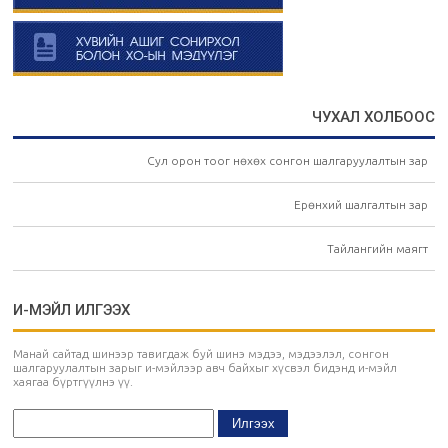
ЧУХАЛ ХОЛБООС
Сул орон тоог нөхөх сонгон шалгаруулалтын зар
Ерөнхий шалгалтын зар
Тайлангийн маягт
И-МЭЙЛ ИЛГЭЭХ
Манай сайтад шинээр тавигдаж буй шинэ мэдээ, мэдээлэл, сонгон
шалгаруулалтын зарыг и-мэйлээр авч байхыг хүсвэл бидэнд и-мэйл
хаягаа бүртгүүлнэ үү.