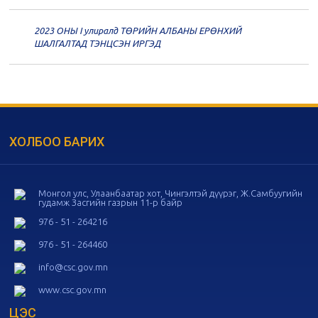
дугаар хуралдаан
11-11
2023 ОНЫ I улиралд ТӨРИЙН АЛБАНЫ ЕРӨНХИЙ
20
Төрийн албаны зөвлөлийн 56
ШАЛГАЛТАД ТЭНЦСЭН ИРГЭД
дугаар хуралдаан
11-05
20
Төрийн албаны зөвлөлийн 55
дугаар хуралдаан
10-28
ХОЛБОО БАРИХ
20
Төрийн албаны зөвлөлийн 54
дугаар хуралдаан
10-16
Монгол улс, Улаанбаатар хот, Чингэлтэй дүүрэг, Ж.Самбуугийн
гудамж Засгийн газрын 11-р байр
20
Төрийн албаны зөвлөлийн 53
дугаар хуралдаан
10-14
976 - 51 - 264216
976 - 51 - 264460
20
Төрийн албаны зөвлөлийн 52
info@csc.gov.mn
дугаар хуралдаан
10-09
www.csc.gov.mn
ЦЭС
20
Төрийн албаны зөвлөлийн 51