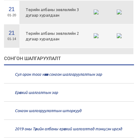
21
Төрийн албаны зөвлөлийн 3
дугаар хуралдаан
01-20
21
Төрийн албаны зөвлөлийн 2
дугаар хуралдаан
01-14
21
Төрийн албаны зөвлөлийн 1
СОНГОН ШАЛГАРУУЛАЛТ
дугаар хуралдаан
01-13
Сул орон тоог нөхөх сонгон шалгаруулалтын зар
20
Төрийн албаны зөвлөлийн 66
дугаар хуралдаан
12-30
Ерөнхий шалгалтын зар
20
Төрийн албаны зөвлөлийн 65
дугаар хуралдаан
12-28
Сонгон шалгаруулалтын шторкууд
20
Төрийн албаны зөвлөлийн 64
2019 оны Төрийн албаны ерөнхий шалгалтад тэнцсэн иргэд
дугаар хуралдаан
12-23