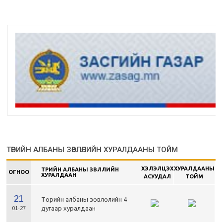
ТӨРИЙН АЛБАНЫ ЗӨВЛӨЛИЙН ХУРАЛДААНЫ ТОЙМ
ХЭЛЭЛЦЭХ
ХУРАЛДААНЫ
ТӨРИЙН АЛБАНЫ ЗӨВЛӨЛИЙН
ОГНОО
ХУРАЛДААН
АСУУДАЛ
ТОЙМ
21
Төрийн албаны зөвлөлийн 4
дугаар хуралдаан
01-27