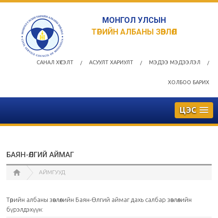
МОНГОЛ УЛСЫН
ТӨРИЙН АЛБАНЫ ЗӨВЛӨЛ
САНАЛ ХҮСЭЛТ
АСУУЛТ ХАРИУЛТ
МЭДЭЭ МЭДЭЭЛЭЛ
/
/
/
ХОЛБОО БАРИХ
ЦЭС
БАЯН-ӨЛГИЙ АЙМАГ
АЙМГУУД
Төрийн албаны зөвлөлийн Баян-Өлгий аймаг дахь салбар зөвлөлийн
бүрэлдэхүүн: