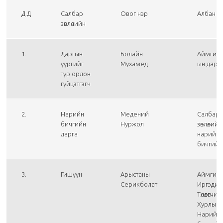
Д.Д
Салбар
Овог нэр
Албан т
зөвлөлийн
1.
Даргын
Болайн
Аймгийн
үүргийг
Мухамед
ын дарг
түр орлон
гүйцэтгэгч
2.
Нарийн
Медений
Салбар
бичгийн
Нуржол
зөвлөлийн
дарга
нарийн
бичгийн
3.
Гишүүн
Арыстаны
Аймгий
Серикболат
Иргэдий
Төлөөлөгчий
Хурлын
Нарийн