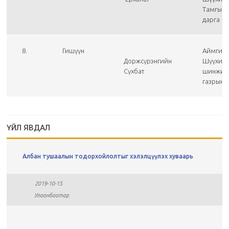
Тамгын 
дарга
8.
Гишүүн
Аймгий
Доржсүрэнгийн
Шүүхий
Сүхбат
шинжил
газрын 
ҮЙЛ ЯВДАЛ
Албан тушаалын тодорхойлолтыг хэлэлцүүлэх хуваарь
2019-10-15
Улаанбаатар