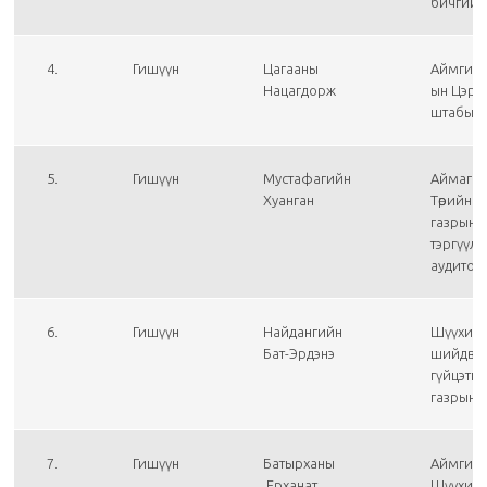
бичгийн
4.
Гишүүн
Цагааны
Аймгийн
Нацагдорж
ын Цэрг
штабын 
5.
Гишүүн
Мустафагийн
Аймаг д
Хуанган
Төрийн а
газрын д
тэргүүлэ
аудитор
6.
Гишүүн
Найдангийн
Шүүхий
Бат-Эрдэнэ
шийдвэ
гүйцэтгэ
газрын 
7.
Гишүүн
Батырханы
Аймгий
Ерханат
Шүүхий