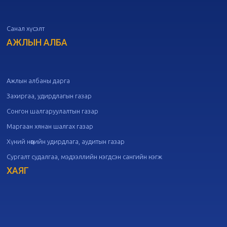
дугаар хуралдаан
10-07
Санал хүсэлт
20
Төрийн албаны зөвлөлийн 50
дугаар хуралдаан
АЖЛЫН АЛБА
09-30
20
Төрийн албаны зөвлөлийн 49
дугаар хуралдаан
09-21
Ажлын албаны дарга
Захиргаа, удирдлагын газар
20
Төрийн албаны зөвлөлийн 48
Сонгон шалгаруулалтын газар
дугаар хуралдаан
09-18
Маргаан хянан шалгах газар
Хүний нөөцийн удирдлага, аудитын газар
20
Төрийн албаны зөвлөлийн 47
Сургалт судалгаа, мэдээллийн нэгдсэн сангийн нэгж
дугаар хуралдаан
09-09
ХАЯГ
20
Төрийн албаны зөвлөлийн 46
дугаар хуралдаан
09-02
20
Төрийн албаны зөвлөлийн 45