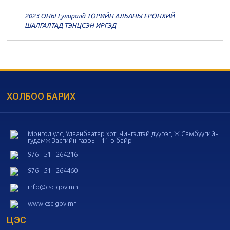
2023 ОНЫ I улиралд ТӨРИЙН АЛБАНЫ ЕРӨНХИЙ
20
Төрийн албаны зөвлөлийн 56
ШАЛГАЛТАД ТЭНЦСЭН ИРГЭД
дугаар хуралдаан
11-05
20
Төрийн албаны зөвлөлийн 55
дугаар хуралдаан
10-28
ХОЛБОО БАРИХ
20
Төрийн албаны зөвлөлийн 54
дугаар хуралдаан
10-16
Монгол улс, Улаанбаатар хот, Чингэлтэй дүүрэг, Ж.Самбуугийн
гудамж Засгийн газрын 11-р байр
20
Төрийн албаны зөвлөлийн 53
дугаар хуралдаан
10-14
976 - 51 - 264216
976 - 51 - 264460
20
Төрийн албаны зөвлөлийн 52
info@csc.gov.mn
дугаар хуралдаан
10-09
www.csc.gov.mn
ЦЭС
20
Төрийн албаны зөвлөлийн 51