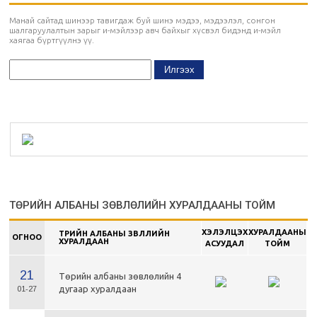
Манай сайтад шинээр тавигдаж буй шинэ мэдээ, мэдээлэл, сонгон
шалгаруулалтын зарыг и-мэйлээр авч байхыг хүсвэл бидэнд и-мэйл
хаягаа бүртгүүлнэ үү.
ТӨРИЙН АЛБАНЫ ЗӨВЛӨЛИЙН ХУРАЛДААНЫ ТОЙМ
ХЭЛЭЛЦЭХ
ХУРАЛДААНЫ
ТӨРИЙН АЛБАНЫ ЗӨВЛӨЛИЙН
ОГНОО
ХУРАЛДААН
АСУУДАЛ
ТОЙМ
21
Төрийн албаны зөвлөлийн 4
дугаар хуралдаан
01-27