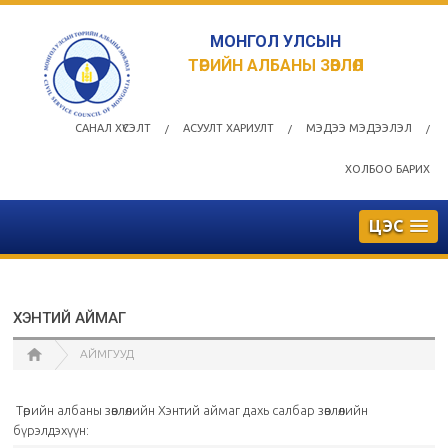
МОНГОЛ УЛСЫН
ТӨРИЙН АЛБАНЫ ЗӨВЛӨЛ
САНАЛ ХҮСЭЛТ
АСУУЛТ ХАРИУЛТ
МЭДЭЭ МЭДЭЭЛЭЛ
/
/
/
ХОЛБОО БАРИХ
ЦЭС
ХЭНТИЙ АЙМАГ
АЙМГУУД
Төрийн албаны зөвлөлийн Хэнтий аймаг дахь салбар зөвлөлийн
бүрэлдэхүүн: