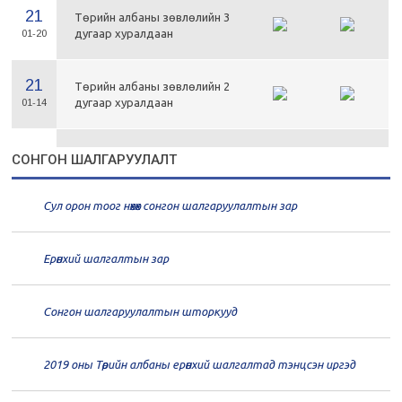
21
Төрийн албаны зөвлөлийн 3
дугаар хуралдаан
01-20
21
Төрийн албаны зөвлөлийн 2
дугаар хуралдаан
01-14
21
Төрийн албаны зөвлөлийн 1
СОНГОН ШАЛГАРУУЛАЛТ
дугаар хуралдаан
01-13
Сул орон тоог нөхөх сонгон шалгаруулалтын зар
20
Төрийн албаны зөвлөлийн 66
дугаар хуралдаан
12-30
Ерөнхий шалгалтын зар
20
Төрийн албаны зөвлөлийн 65
дугаар хуралдаан
12-28
Сонгон шалгаруулалтын шторкууд
20
Төрийн албаны зөвлөлийн 64
2019 оны Төрийн албаны ерөнхий шалгалтад тэнцсэн иргэд
дугаар хуралдаан
12-23