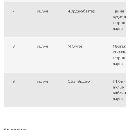
7.
Гишүүн
Ч.Эрдэнэбаатар
Төрийн
аудитын
газрын
дарга
8.
Гишүүн
М.Сүнгээ
Мэргэжл
хяналтын
газрын
дарга
9.
Гишүүн
С.Бат-Эрдэнэ
ИТХ-ын
ажлын
албаны
дарга