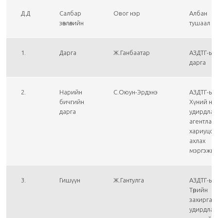
Д.Д
Салбар
Овог нэр
Албан
зөвлөлийн
тушаал
1.
Дарга
Ж.Ганбаатар
АЗДТГ-ын
дарга
2.
Нарийн
С.Оюун-Эрдэнэ
АЗДТГ-ын
бичгийн
Хүний нөө
дарга
удирдлаг
агентлаг
хариуцса
ахлах
мэргэжил
3.
Гишүүн
Ж.Гантулга
АЗДТГ-ын
Төрийн
захиргаа
удирдлаг