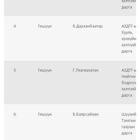
хэлтсийн
дарга
4.
Гишүүн
Б.Дарханбаатар
АЗДТГ-ын
Хууль,
эрхзүйн
хэлтсийн
дарга
5.
Гишүүн
Г.Лхагвахатан
АЗДТГ-ын
Нийгмий
бодлогы
хэлтсийн
дарга
6.
Гишүүн
Б.Баярсайхан
Шүүхий
Тамгын
газрын
дарга