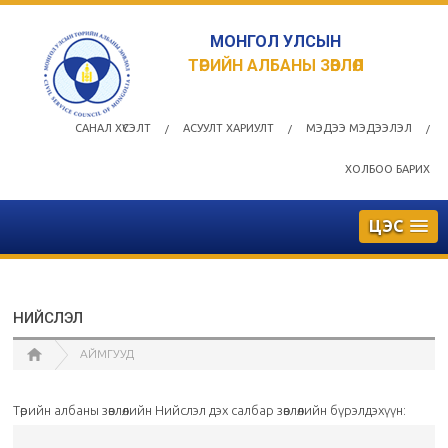
МОНГОЛ УЛСЫН
ТӨРИЙН АЛБАНЫ ЗӨВЛӨЛ
САНАЛ ХҮСЭЛТ
АСУУЛТ ХАРИУЛТ
МЭДЭЭ МЭДЭЭЛЭЛ
/
/
/
ХОЛБОО БАРИХ
ЦЭС
НИЙСЛЭЛ
АЙМГУУД
Төрийн албаны зөвлөлийн Нийслэл дэх салбар зөвлөлийн бүрэлдэхүүн: