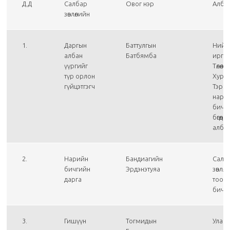
Д.Д
Салбар
Овог нэр
Алба
зөвлөлийн
1.
Даргын
Баттулгын
Нийс
албан
Батбямба
иргэ
үүргийг
Төлөөл
түр орлон
Хурл
гүйцэтгэгч
Тэргү
нари
бичг
бөгөөд
алба
2.
Нарийн
Бандиагийн
Салб
бичгийн
Эрдэнэтуяа
зөвлө
дарга
тоон
бичг
3.
Гишүүн
Тогмидын
Улаа