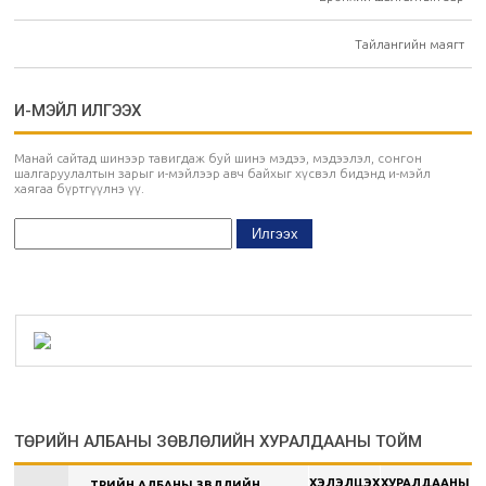
Тайлангийн маягт
И-МЭЙЛ ИЛГЭЭХ
Манай сайтад шинээр тавигдаж буй шинэ мэдээ, мэдээлэл, сонгон
шалгаруулалтын зарыг и-мэйлээр авч байхыг хүсвэл бидэнд и-мэйл
хаягаа бүртгүүлнэ үү.
ТӨРИЙН АЛБАНЫ ЗӨВЛӨЛИЙН ХУРАЛДААНЫ ТОЙМ
ХЭЛЭЛЦЭХ
ХУРАЛДААНЫ
ТӨРИЙН АЛБАНЫ ЗӨВЛӨЛИЙН