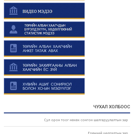
ЧУХАЛ ХОЛБООС
Сул орон тоог нөхөх сонгон шалгаруулалтын зар
Ерөнхий шалгалтын зар