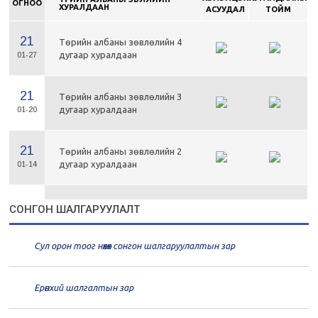
ОГНОО
ХУРАЛДААН
АСУУДАЛ
ТОЙМ
21
Төрийн албаны зөвлөлийн 4
дугаар хуралдаан
01-27
21
Төрийн албаны зөвлөлийн 3
дугаар хуралдаан
01-20
21
Төрийн албаны зөвлөлийн 2
дугаар хуралдаан
01-14
21
Төрийн албаны зөвлөлийн 1
СОНГОН ШАЛГАРУУЛАЛТ
дугаар хуралдаан
01-13
Сул орон тоог нөхөх сонгон шалгаруулалтын зар
20
Төрийн албаны зөвлөлийн 66
дугаар хуралдаан
12-30
Ерөнхий шалгалтын зар
20
Төрийн албаны зөвлөлийн 65