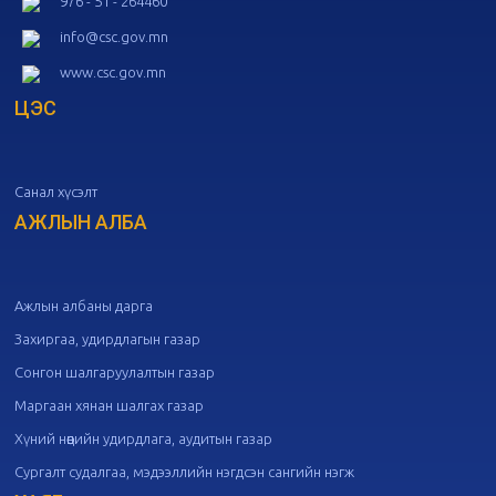
976 - 51 - 264460
20
Төрийн албаны зөвлөлийн 52
info@csc.gov.mn
дугаар хуралдаан
10-09
www.csc.gov.mn
ЦЭС
20
Төрийн албаны зөвлөлийн 51
дугаар хуралдаан
10-07
Санал хүсэлт
20
Төрийн албаны зөвлөлийн 50
дугаар хуралдаан
АЖЛЫН АЛБА
09-30
20
Төрийн албаны зөвлөлийн 49
дугаар хуралдаан
09-21
Ажлын албаны дарга
Захиргаа, удирдлагын газар
20
Төрийн албаны зөвлөлийн 48
Сонгон шалгаруулалтын газар
дугаар хуралдаан
09-18
Маргаан хянан шалгах газар
Хүний нөөцийн удирдлага, аудитын газар
20
Төрийн албаны зөвлөлийн 47
Сургалт судалгаа, мэдээллийн нэгдсэн сангийн нэгж
дугаар хуралдаан
09-09